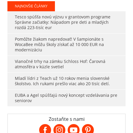
NAJNOVŠIE ČLÁNKY
Tesco spúšťa novú výzvu v grantovom programe
Správne začiatky: Nápadom pre deti a mladých
rozdá 223-tisíc eur
Pomôžte žiakom napredovať! V šampionáte s
WocaBee môžu školy získať až 10 000 EUR na
modernizáciu
Vianočné trhy na zámku Schloss Hof: Čarovná
atmosféra v kúzle svetiel
Mladí lídri z Teach už 10 rokov menia slovenské
školstvo. Ich rukami prešlo viac ako 20 tisíc detí.
EUBA a Agel spúšťajú nový koncept vzdelávania pre
seniorov
Zostaňte s nami