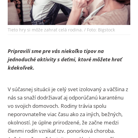
Tieto hry si môže zahrať celá rodina. / Foto: Bigstock
Pripravili sme pre vás niekoľko tipov na
jednoduché aktivity s deťmi, ktoré môžete hrať
kdekoľvek.
V súčasnej situácii je celý svet izolovaný a väčšina z
nás sa snaží dodržiavať aj odporúčanú karanténu
vo svojich domovoch. Rodiny trávia spolu
neporovnateľne viac času ako za iných, bežných,
okolností. Je úplne prirodzené, že začne medzi
členmi rodín vznikať tzv. ponorková choroba.