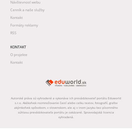
Návštevnosť webu
Cenník a naše služby
Kontakt
Formáty reklamy
RSS
KONTAKT
O projekte
Kontakt
Autorské práva sú vyhradené a vykonáva ich prevádzkovateľ portálu Eduworld
s.r.o. Akékoľvek rozmnožovanie častí alebo celku textov, fotografií, grafov
akýmkoľvek spôsobom, v slovenskom, ale aj v inom jazyku bez písomného
súhlasu prevádzkovateľa portálu je zakázané. Spravodajská licencia
vyhradená.