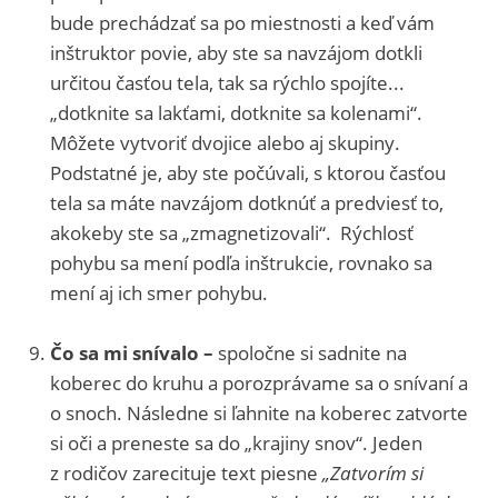
bude prechádzať sa po miestnosti a keď vám
inštruktor povie, aby ste sa navzájom dotkli
určitou časťou tela, tak sa rýchlo spojíte...
„dotknite sa lakťami, dotknite sa kolenami“.
Môžete vytvoriť dvojice alebo aj skupiny.
Podstatné je, aby ste počúvali, s ktorou časťou
tela sa máte navzájom dotknúť a predviesť to,
akokeby ste sa „zmagnetizovali“. Rýchlosť
pohybu sa mení podľa inštrukcie, rovnako sa
mení aj ich smer pohybu.
Čo sa mi snívalo –
spoločne si sadnite na
koberec do kruhu a porozprávame sa o snívaní a
o snoch. Následne si ľahnite na koberec zatvorte
si oči a preneste sa do „krajiny snov“. Jeden
z rodičov zarecituje text piesne
„Zatvorím si