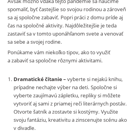
Avšak možno vďaka tejto pandémie sa naučíme
spomaliť, byť častejšie so svojou rodinou a zároveň
sa aj spoločne zabaviť. Popri práci z domu príde aj
čas na spoločné aktivity. Najdôležitejšie je teda
zastaviť sa v tomto uponáhľanom svete a venovať
sa sebe a svojej rodine.
Ponúkame vám niekoľko tipov, ako to využiť
a zabaviť sa spoločne rôznymi aktivitami.
Dramatické čítanie –
vyberte si nejakú knihu,
prípadne nechajte výber na deti. Spoločne si
vyberte zaujímavú zápletku, repliky si môžete
vytvoriť aj sami z priamej reči literárnych postáv.
Otvorte šatník a zostavte si kostýmy. Využite
svoju fantáziu, kreativitu a zinscenujte scénu ako
v divadle.