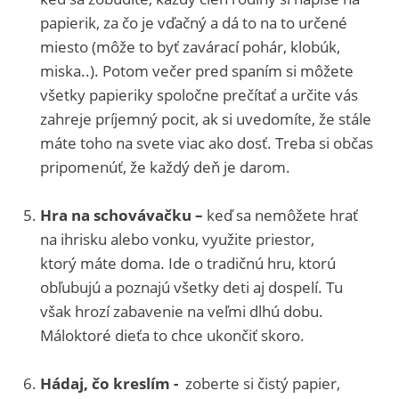
papierik, za čo je vďačný a dá to na to určené
miesto (môže to byť zavárací pohár, klobúk,
miska..). Potom večer pred spaním si môžete
všetky papieriky spoločne prečítať a určite vás
zahreje príjemný pocit, ak si uvedomíte, že stále
máte toho na svete viac ako dosť. Treba si občas
pripomenúť, že každý deň je darom.
Hra na schovávačku –
keď sa nemôžete hrať
na ihrisku alebo vonku, využite priestor,
ktorý máte doma. Ide o tradičnú hru, ktorú
obľubujú a poznajú všetky deti aj dospelí. Tu
však hrozí zabavenie na veľmi dlhú dobu.
Máloktoré dieťa to chce ukončiť skoro.
Hádaj, čo kreslím -
zoberte si čistý papier,