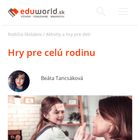
Rodičia školákov
/
Aktivity a hry pre deti
Hry pre celú rodinu
Beáta Tancsáková