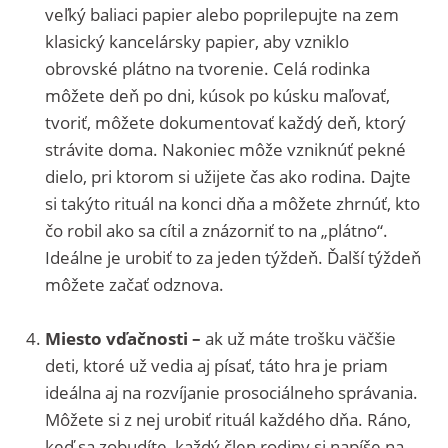
veľký baliaci papier alebo poprilepujte na zem
klasický kancelársky papier, aby vzniklo
obrovské plátno na tvorenie. Celá rodinka
môžete deň po dni, kúsok po kúsku maľovať,
tvoriť, môžete dokumentovať každý deň, ktorý
strávite doma. Nakoniec môže vzniknúť pekné
dielo, pri ktorom si užijete čas ako rodina. Dajte
si takýto rituál na konci dňa a môžete zhrnúť, kto
čo robil ako sa cítil a znázorniť to na „plátno“.
Ideálne je urobiť to za jeden týždeň. Ďalší týždeň
môžete začať odznova.
Miesto vďačnosti –
ak už máte trošku väčšie
deti, ktoré už vedia aj písať, táto hra je priam
ideálna aj na rozvíjanie prosociálneho správania.
Môžete si z nej urobiť rituál každého dňa. Ráno,
keď sa zobudíte, každý člen rodiny si napíše na