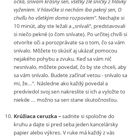
očká, snívam krásny sen, všetky zlé sníčky z hlávky
vyženiem. V hlavičke si nechám iba pekný sen, O
chvíľu ho všetkým doma rozpoviem“.
Nechajte si
10 minút, aby ste ležali a „snívali“, predstavovali
si niečo pekné (o čom snívate). Po určitej chvíli si
otvoríte oči a porozprávate sa o tom, čo sa vám
snívalo. Môžete to skúsiť aj ukázať pomocou
nejakého pohybu a zvuku. Keď sa vám nič
nesnívalo, môžete povedať, čo by ste chceli, aby
sa vám snívalo. Budete začínať vetou - snívalo sa
mi, že...“. Následne ako každý povedal a
predviedol svoj sen nakreslite si ich a vyložte to
niekde ... možno sa sen stane skutočnosťou.
Krúžiaca ceruzka –
sadnite si spoločne do
kruhu a dajte si pred seba jeden kancelársky
papier alebo výkres. V ruke má každý z vás