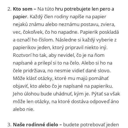
Kto som –
Na túto
hru potrebujete len pero a
papier
. Každý člen rodiny napíše na papier
nejakú známu alebo neznámu postavu, zviera,
vec, čokoľvek, čo ho napadne. Papierik poskladá
a označí ho číslom. Následne si každý vyberie z
papierikov jeden, ktorý pripravil niekto iný.
Roztvorí ho tak, aby nevidel, čo je na ňom
napísané a prilepí si to na čelo. Alebo si ho na
čele pridržiava, no nesmie vidieť dané slovo.
Môže klásť otázky, ktoré mu majú pomáhať
objaviť, kto alebo čo je napísané na papieriku.
Jeho úlohou bude uhádnuť, kým je. Pýtať sa však
môže len otázky, na ktoré dostáva odpoveď áno
alebo nie.
Naše rodinné dielo –
budete potrebovať jeden