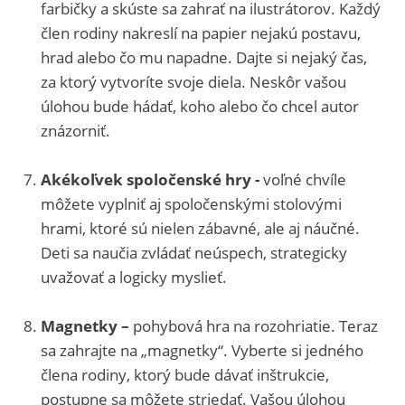
farbičky a skúste sa zahrať na ilustrátorov. Každý
člen rodiny nakreslí na papier nejakú postavu,
hrad alebo čo mu napadne. Dajte si nejaký čas,
za ktorý vytvoríte svoje diela. Neskôr vašou
úlohou bude hádať, koho alebo čo chcel autor
znázorniť.
Akékoľvek spoločenské hry -
voľné chvíle
môžete vyplniť aj spoločenskými stolovými
hrami, ktoré sú nielen zábavné, ale aj náučné.
Deti sa naučia zvládať neúspech, strategicky
uvažovať a logicky myslieť.
Magnetky –
pohybová hra na rozohriatie. Teraz
sa zahrajte na „magnetky“. Vyberte si jedného
člena rodiny, ktorý bude dávať inštrukcie,
postupne sa môžete striedať. Vašou úlohou