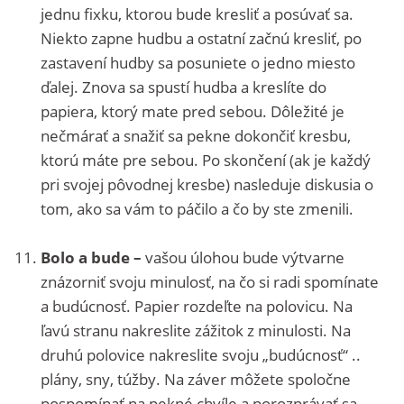
jednu fixku, ktorou bude kresliť a posúvať sa.
Niekto zapne hudbu a ostatní začnú kresliť, po
zastavení hudby sa posuniete o jedno miesto
ďalej. Znova sa spustí hudba a kreslíte do
papiera, ktorý mate pred sebou. Dôležité je
nečmárať a snažiť sa pekne dokončiť kresbu,
ktorú máte pre sebou. Po skončení (ak je každý
pri svojej pôvodnej kresbe) nasleduje diskusia o
tom, ako sa vám to páčilo a čo by ste zmenili.
Bolo a bude –
vašou úlohou bude výtvarne
znázorniť svoju minulosť, na čo si radi spomínate
a budúcnosť. Papier rozdeľte na polovicu. Na
ľavú stranu nakreslite zážitok z minulosti. Na
druhú polovice nakreslite svoju „budúcnosť“ ..
plány, sny, túžby. Na záver môžete spoločne
pospomínať na pekné chvíle a porozprávať sa