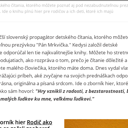
tského čítania, ktorého môžete poznať aj pod nezabudnuteľnou pre
Ide o knihu plnú hier pre rodičov a ich deti, ktoré ich majú
äčší slovenský propagátor detského čítania, ktorého môžet
ľnou prezývkou "Pán Mrkvička." Kedysi založil detské
 odporúčal len tie najkvalitnejšie knihy. Môžete ho stretn
podujatiach, ako rozpráva o tom, prečo je čítanie dôležité a
ete malého človiečika, ktorého máte doma. Dnes vydal vla
vyrážajúci príbeh, aké zvyčajne na svojich prednáškach odpo
ásna, originálna a písaná srdcom. Ide o zborník hier, ktor
. Ako sám hovorí:
"Hry vznikli z radosti, z bezstarostnosti, 
y malých ľudkov ku mne, veľkému ľudkovi."
orník hier
Rodič ako