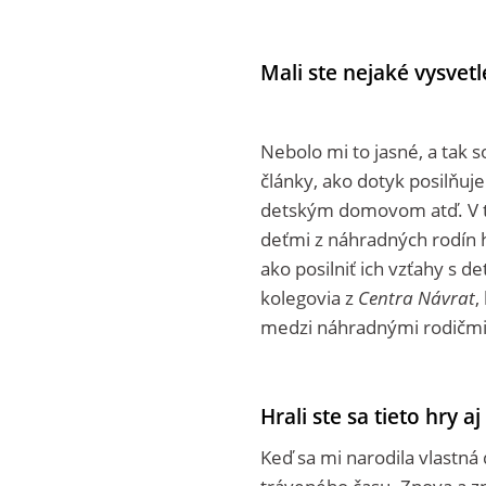
Mali ste nejaké vysvetl
Nebolo mi to jasné, a tak 
články, ako dotyk posilňuj
detským domovom atď. V tej
deťmi z náhradných rodín hra
ako posilniť ich vzťahy s 
kolegovia z
Centra Návrat
,
medzi náhradnými rodičmi
Hrali ste sa tieto hry a
Keď sa mi narodila vlastná 