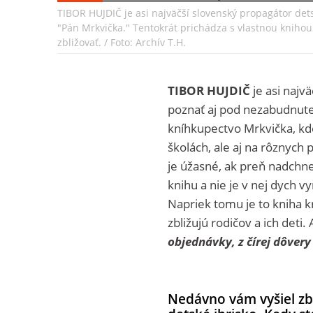
TIBOR HUJDIČ je asi najväčší slovenský propagátor de
"Pán Mrkvička." Tentokrát prichádza s vlastnou knihou. 
zbližovať. / Foto: Archív T.H.
TIBOR HUJDIČ
je asi najv
poznať aj pod nezabudnute
kníhkupectvo Mrkvička, kde
školách, ale aj na rôznych 
je úžasné, ak preň nadchn
knihu a nie je v nej dych 
Napriek tomu je to kniha kr
zbližujú rodičov a ich deti
objednávky, z čírej dôver
Nedávno vám vyšiel zb