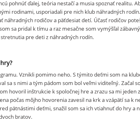
a chcú pohnúť ďalej, teória nestačí a musia spoznať realitu. A
nými rodinami, usporiadali pre nich klub náhradných rodín
sať náhradných rodičov a päťdesiat detí. Účasť rodičov poteš
y som sa pridal k tímu a raz mesačne som vymýšľal zábavný
tretnutia pre deti z náhradných rodín.
 hry?
rogramu. Vznikli pomimo neho. S týmito deťmi som na klu
bával sa s nimi a tým pádom som bol veľmi viditeľný. Začal 
ťom hovoril inštrukcie k spoločnej hre a zrazu sa mi jeden 
ena počas môjho hovorenia zavesil na krk a vzápätí sa k 
pred pätnástimi deťmi, snažil som sa ich vtiahnuť do hry a 
dvoch bratov.