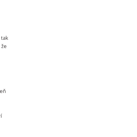
 tak
 že
veň
í