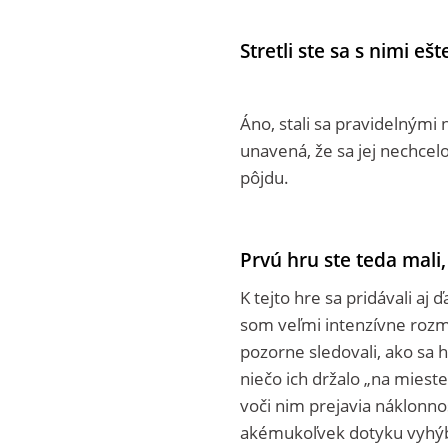
Stretli ste sa s nimi ešt
Áno, stali sa pravidelným
unavená, že sa jej nechcelo
pôjdu.
Prvú hru ste teda mali, 
K tejto hre sa pridávali aj 
som veľmi intenzívne rozmýš
pozorne sledovali, ako sa hr
niečo ich držalo „na mieste
voči nim prejavia náklonnos
akémukoľvek dotyku vyhý