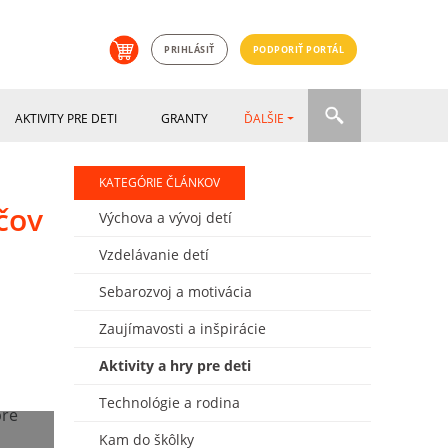
PRIHLÁSIŤ
PODPORIŤ PORTÁL
AKTIVITY PRE DETI
GRANTY
ĎALŠIE
KATEGÓRIE ČLÁNKOV
čov
Výchova a vývoj detí
Vzdelávanie detí
Sebarozvoj a motivácia
Zaujímavosti a inšpirácie
Aktivity a hry pre deti
Technológie a rodina
Kam do škôlky