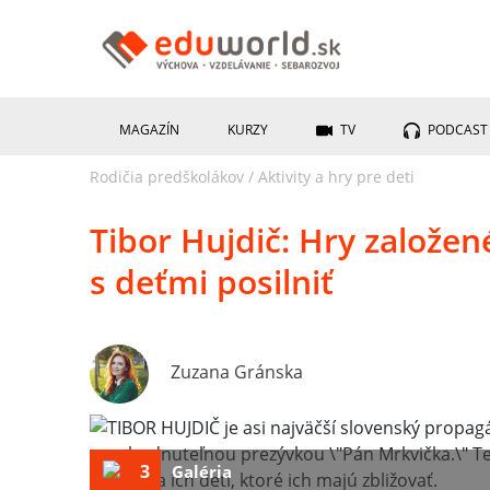
MAGAZÍN
KURZY
TV
PODCAST
Rodičia predškolákov
/
Aktivity a hry pre deti
Tibor Hujdič: Hry založe
s deťmi posilniť
Zuzana Gránska
3
Galéria