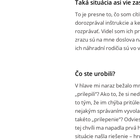
Taká situácia asi vie za
To je presne to, čo som cít
dorozprával inštrukcie a keď
rozprávať. Videl som ich pr
zrazu sú na mne doslova 
ich náhradní rodičia sú vo 
Čo ste urobili?
V hlave mi naraz bežalo mn
„prilepili“? Ako to, že si 
to tým, že im chýba pritúle
nejakým správaním vyvola
takéto „prilepenie“? Odvies
tej chvíli ma napadla prvá
situácie našla riešenie – 