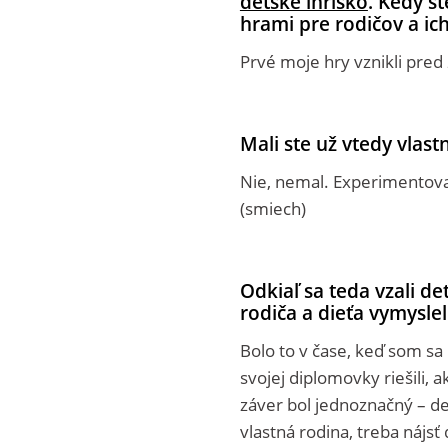
detské ihrisko
. Kedy st
hrami pre rodičov a ich
Prvé moje hry vznikli pred
Mali ste už vtedy vlast
Nie, nemal. Experimentova
(smiech)
Odkiaľ sa teda vzali det
rodiča a dieťa vymyslel
Bolo to v čase, keď som sa 
svojej diplomovky riešili, 
záver bol jednoznačný – de
vlastná rodina, treba nájsť