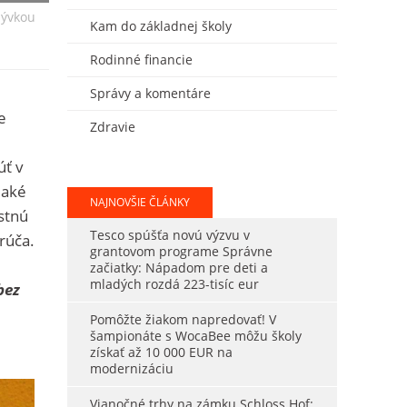
zývkou
Kam do základnej školy
Rodinné financie
Správy a komentáre
e
Zdravie
úť v
 aké
NAJNOVŠIE ČLÁNKY
stnú
Tesco spúšťa novú výzvu v
rúča.
grantovom programe Správne
é
začiatky: Nápadom pre deti a
mladých rozdá 223-tisíc eur
bez
Pomôžte žiakom napredovať! V
šampionáte s WocaBee môžu školy
získať až 10 000 EUR na
modernizáciu
Vianočné trhy na zámku Schloss Hof: