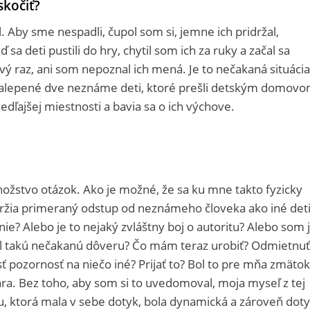
skočiť?
il. Aby sme nespadli, čupol som si, jemne ich pridržal,
 sa deti pustili do hry, chytil som ich za ruky a začal sa
vý raz, ani som nepoznal ich mená. Je to nečakaná situácia
nalepené dve neznáme deti, ktoré prešli detským domovo
vedľajšej miestnosti a bavia sa o ich výchove.
ožstvo otázok. Ako je možné, že sa ku mne takto fyzicky
nedržia primeraný odstup od neznámeho človeka ako iné deti
nie? Alebo je to nejaký zvláštny boj o autoritu? Alebo som 
l takú nečakanú dôveru? Čo mám teraz urobiť? Odmietnuť
ť pozornosť na niečo iné? Prijať to? Bol to pre mňa zmätok
 hra. Bez toho, aby som si to uvedomoval, moja myseľ z tej
hru, ktorá mala v sebe dotyk, bola dynamická a zároveň dot