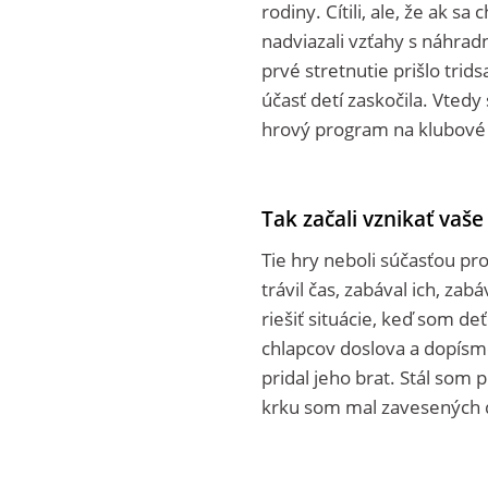
rodiny. Cítili, ale, že ak s
nadviazali vzťahy s náhrad
prvé stretnutie prišlo trid
účasť detí zaskočila. Vted
hrový program na klubové s
Tak začali vznikať vaše
Tie hry neboli súčasťou p
trávil čas, zabával ich, za
riešiť situácie, keď som de
chlapcov doslova a dopísm
pridal jeho brat. Stál som 
krku som mal zavesených 