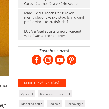
Čarovná atmosféra v kúzle svetiel
Mladí lídri z Teach už 10 rokov
menia slovenské školstvo. Ich rukami
prešlo viac ako 20 tisíc detí.
EUBA a Agel spúšťajú nový koncept
vzdelávania pre seniorov
Zostaňte s nami
MOHLO BY VÁS ZAUJÍMAŤ
ámci
Výskum
Komunikácia s deťmi
Disciplína detí
Rodina
Rozhovory
nej“