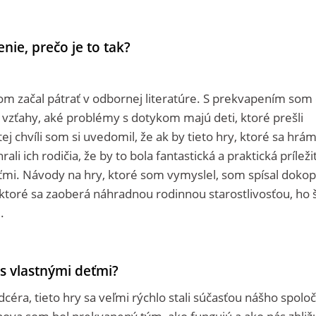
enie, prečo je to tak?
som začal pátrať v odbornej literatúre. S prekvapením som č
e vzťahy, aké problémy s dotykom majú deti, ktoré prešli
 chvíli som si uvedomil, že ak by tieto hry, ktoré sa hrám
li ich rodičia, že by to bola fantastická a praktická príleži
deťmi. Návody na hry, ktoré som vymyslel, som spísal dokop
 ktoré sa zaoberá náhradnou rodinnou starostlivosťou, ho ší
.
j s vlastnými deťmi?
dcéra, tieto hry sa veľmi rýchlo stali súčasťou nášho spolo