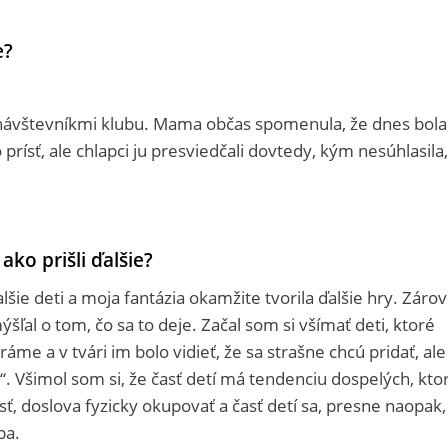
e?
i návštevníkmi klubu. Mama občas spomenula, že dnes bola
 prísť, ale chlapci ju presviedčali dovtedy, kým nesúhlasila,
ako prišli ďalšie?
ďalšie deti a moja fantázia okamžite tvorila ďalšie hry. Záro
ľal o tom, čo sa to deje. Začal som si všímať deti, ktoré
áme a v tvári im bolo vidieť, že sa strašne chcú pridať, ale
“. Všimol som si, že časť detí má tendenciu dospelých, ktor
ť, doslova fyzicky okupovať a časť detí sa, presne naopak,
ba.