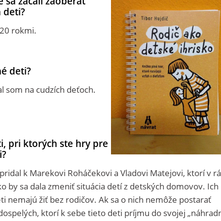
e sa začali zaoberať
 deti?
 20 rokmi.
né deti?
l som na cudzích deťoch.
i, pri ktorých ste hry pre
i?
pridal k Marekovi Roháčekovi a Vladovi Matejovi, ktorí v r
ako by sa dala zmeniť situácia detí z detských domovov. Ich
ti nemajú žiť bez rodičov. Ak sa o nich nemôže postarať
 dospelých, ktorí k sebe tieto deti príjmu do svojej „náhrad