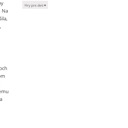
by
Hry pre deti
. Na
ila,
,
boch
som
z
nemu
na