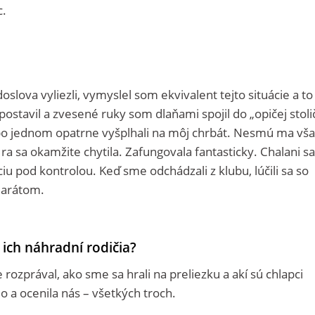
c.
lova vyliezli, vymyslel som ekvivalent tejto situácie a to
ostavil a zvesené ruky som dlaňami spojil do „opičej stoli
po jednom opatrne vyšplhali na môj chrbát. Nesmú ma vš
 Hra sa okamžite chytila. Zafungovala fantasticky. Chalani sa
ciu pod kontrolou. Keď sme odchádzali z klubu, lúčili sa so
marátom.
 ich náhradní rodičia?
ozprával, ako sme sa hrali na preliezku a akí sú chlapci
ilo a ocenila nás – všetkých troch.