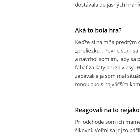
dostávala do jasných hraní
Aká to bola hra?
Keďže si na mňa predtým dos
„preliezku“. Pevne som sa p
a navrhol som im, aby sa 
ťahať za šaty ani za vlasy.
zabávali a ja som mal situá
mnou ako s najväčším ka
Reagovali na to nejako
Pri odchode som ich mame r
šikovní. Veľmi sa jej to páč