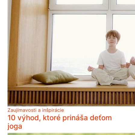
Zaujímavosti a inšpirácie
10 výhod, ktoré prináša deťom
joga