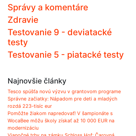
Správy a komentáre
Zdravie
Testovanie 9 - deviatacké
testy
Testovanie 5 - piatacké testy
Najnovšie články
Tesco spúšťa novú výzvu v grantovom programe
Správne začiatky: Nápadom pre deti a mladých
rozdá 223-tisíc eur
Pomôžte žiakom napredovať! V šampionáte s
WocaBee môžu školy získať až 10 000 EUR na
modernizáciu
Vianočné trhy na zámku Schloss Hof: Čarovná