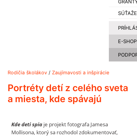
GRANT
SÚŤAŽE
PRÍHLÁ
E-SHOP
PODPOR
Rodičia školákov
/
Zaujímavosti a inšpirácie
Portréty detí z celého sveta
a miesta, kde spávajú
Kde deti spia
je projekt fotografa Jamesa
Mollisona, ktorý sa rozhodol zdokumentovať,