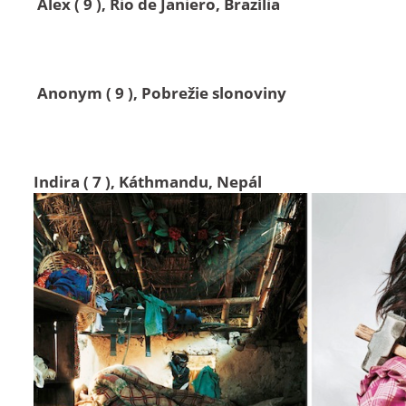
Alex ( 9 ), Rio de Janiero, Brazília
Anonym ( 9 ), Pobrežie slonoviny
Indira ( 7 ), Káthmandu, Nepál