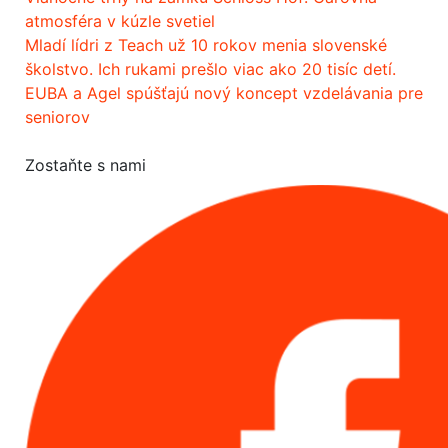
atmosféra v kúzle svetiel
Mladí lídri z Teach už 10 rokov menia slovenské
školstvo. Ich rukami prešlo viac ako 20 tisíc detí.
EUBA a Agel spúšťajú nový koncept vzdelávania pre
seniorov
Zostaňte s nami