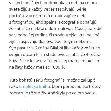
v akých odlišných podmienkach deti na celom
svete žijú a každý večer zaspávajú. Série
portrétov prezentujú dospievajúce dieťa
s fotografiou jeho spálne. Fotografie odhaľujú,
že zatiaľ čo niektoré deti mali viac šťastia narodiť
sa v bohatšej rodine či rozvinutejšej krajine, iné
žijú i zaspávajú doslova pod holým nebom.
Syn pastiera, 6 ročný Bilal, si líha každý večer so
svojím otcom k ich stádu oviec, zatiaľ čo 4 ročná
Kaya žije v luxuse v Tokyu a jej mama minie
len
na šaty
každý mesiac 1000 $.
Túto bohatú sériu fotografií si možno zakúpiť
i ako
umeleckú knihu,
ktorá pomocou portrétov
zobrazuje rôzne životné štýly po celom svete.