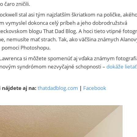
 čaro zničili.
ckwell stal asi tým najzlatším škriatkom na poličke, akého
om vymyslel dokonca celý príbeh a jeho dobrodružstvá
ckovskom blogu That Dad Blog. A hoci tieto vtipné fotogr
e, nemusíte mať strach. Tak, ako väčšina známych Alano
 za pomoci Photoshopu.
 Lawrenca si môžete spomenúť aj vďaka známym fotograf
ownovým syndrómom nezvyčajné schopnosti –
dokáže lietať
 nájdete aj na:
thatdadblog.com
|
Facebook