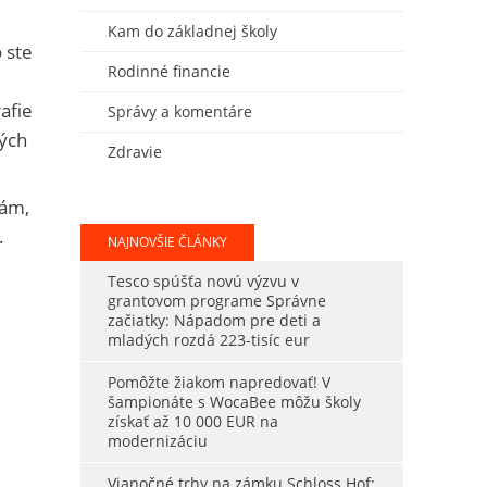
Kam do základnej školy
 ste
Rodinné financie
afie
Správy a komentáre
vých
Zdravie
iám,
.
NAJNOVŠIE ČLÁNKY
Tesco spúšťa novú výzvu v
grantovom programe Správne
začiatky: Nápadom pre deti a
mladých rozdá 223-tisíc eur
Pomôžte žiakom napredovať! V
šampionáte s WocaBee môžu školy
získať až 10 000 EUR na
modernizáciu
Vianočné trhy na zámku Schloss Hof: