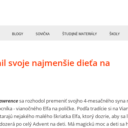
BLOGY
SOVIČKA
ŠTUDIJNÉ MATERIÁLY
ŠKOLY
il svoje najmenšie dieťa na
Lawrence
sa rozhodol premeniť svojho 4-mesačného syna 
íka - vianočného Elfa na poličke. Podľa tradície si na Via
rajú nejakého malého škriatka Elfa, ktorý dozrie, aby sa l
dozerá po celý Advent na deti. Má magickú moc a deti sa 