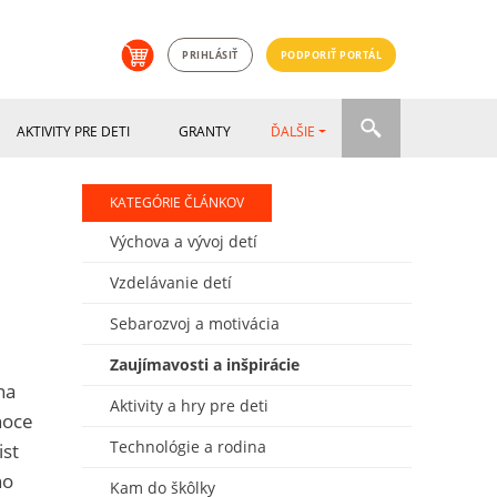
PRIHLÁSIŤ
PODPORIŤ PORTÁL
AKTIVITY PRE DETI
GRANTY
ĎALŠIE
KATEGÓRIE ČLÁNKOV
Výchova a vývoj detí
Vzdelávanie detí
Sebarozvoj a motivácia
Zaujímavosti a inšpirácie
na
Aktivity a hry pre deti
noce
Technológie a rodina
ist
ho
Kam do škôlky