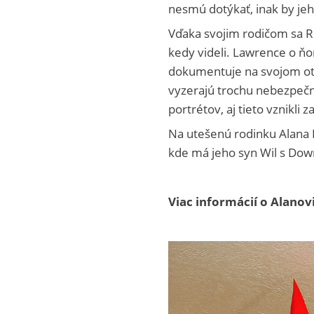
nesmú dotýkať, inak by jeho
Vďaka svojim rodičom sa Ro
kedy videli. Lawrence o ň
dokumentuje na svojom ote
vyzerajú trochu nebezpečn
portrétov, aj tieto vznikli
Na utešenú rodinku Alana
kde má jeho syn Wil s D
Viac informácií o Alanovi