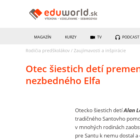
MAGAZÍN
KURZY
TV
PODCAST
Rodičia predškolákov
/
Zaujímavosti a inšpirácie
Otec šiestich detí premen
nezbedného Elfa
Otecko šiestich detí
Alan 
tradičného Santovho pomocn
v mnohých rodinách zaobsta
pre Santu k nemu dostal a 