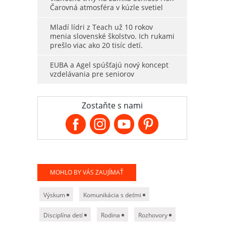
Čarovná atmosféra v kúzle svetiel
Mladí lídri z Teach už 10 rokov
menia slovenské školstvo. Ich rukami
prešlo viac ako 20 tisíc detí.
EUBA a Agel spúšťajú nový koncept
vzdelávania pre seniorov
Zostaňte s nami
MOHLO BY VÁS ZAUJÍMAŤ
Výskum
Komunikácia s deťmi
Disciplína detí
Rodina
Rozhovory