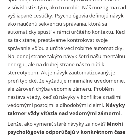
v súvislosti s tým, ako to urobiť. Náš mozog má rád
vyšliapané cestičky. Psychológovia definujú návyk
ako naučenú sekvenciu správania, ktorá sa
automaticky spustí v rámci určitého kontextu. Keď
sa tak stane, prestávame kontrolovať svoje
správanie vôľou a určité veci robíme automaticky.
Na jednej strane takýto návyk šetrí našu mentálnu
energiu, ale na druhej strane nás to núti k
stereotypom. Ak je návyk zautomatizovaný, je
preň typické, že vyžaduje minimálne uvedomenie,
ale zároveň chýba vedomie zámeru. Problém
nastáva vtedy, keď sú návyky v konflikte s našimi
vedomými postojmi a dlhodobými cieľmi.
Návyky
takmer vždy víťazia nad vedomými zámermi
.
Lenže, ako vymeniť staré návyky za nové?
Mnohí
psychológovia odporúčajú v konkrétnom čase