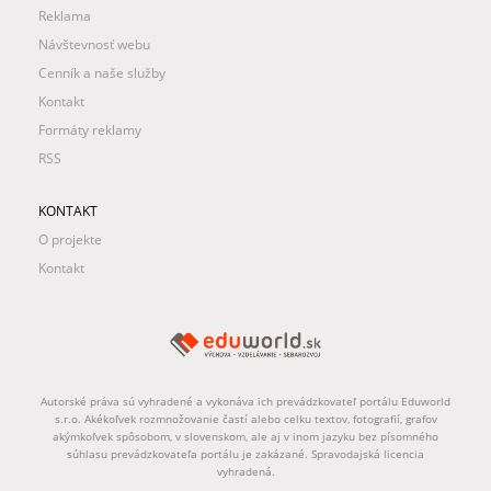
Reklama
Návštevnosť webu
Cenník a naše služby
Kontakt
Formáty reklamy
RSS
KONTAKT
O projekte
Kontakt
Autorské práva sú vyhradené a vykonáva ich prevádzkovateľ portálu Eduworld
s.r.o. Akékoľvek rozmnožovanie častí alebo celku textov, fotografií, grafov
akýmkoľvek spôsobom, v slovenskom, ale aj v inom jazyku bez písomného
súhlasu prevádzkovateľa portálu je zakázané. Spravodajská licencia
vyhradená.