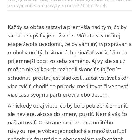
ako vymeniť staré návyky za nové? / Foto: Pexels
Každý sa občas zastaví a premýšľa nad tým, čo by
sa dalo zlepšiť v jeho živote. Môžete si v určitej
etape života uvedomiť, že by vám iný typ správania
mohol v určitých situáciách prinášať väčší úžitok a
príjemnejší pocit zo seba samého. Aj vy ste sa už
možno niekoľkokrát rozhodli skončiť s fajčením,
schudnúť, prestať jesť sladkosti, začať vstávať skôr,
viac cvičiť, chodiť do prírody, meditovať či venovať
viac času svojmu partnerovi alebo deťom.
A niekedy už aj viete, čo by bolo potrebné zmeniť,
ale neviete, ako sa do zmeny pustiť. Nemá vás čo
naštartovať. Odstránenie či zmena určitého
návyku nie je vôbec jednoduchá a množstvu ľudí
spôsobuje frustrácie alebo vyvoláva veľa otázok