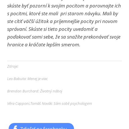
skúste byť pozorní k svojim pocitom a porovnajte ich
s pocitmi, ktoré ste mali pri starom návyku. Mali by
ste cítiť väčší úžitok a príjemnejšie pocity pri novom
správaní. Skúste si tieto pocity uvedomiť a
poďakovať sami sebe, že sa snažíte prekonávať svoje
hranice a kráčate lepším smerom.
Zdroje:
Leo Babuta: Menej je viac
Brendon Burchard: Životný náboj
Věra Capponi,Tomáš Novák: Sám sobě psychologem
Zdieľať na facebooku