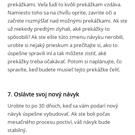
prekážkami. Veľa ľudí to kvôli prekážkam vzdáva.
Namiesto toho sa na chvíľu oprite, zavrite oči a
začnite rozmýšľať nad možnými prekážkami. Ak ste
už niekedy predtým zlyhali, aké prekážky to
spôsobili? Ak ste ešte túto zmenu návyku nerobili,
urobte si nejaký prieskum a prečítajte si, ako to
úspešne spravili iní a tak môžete zistiť, aké
prekážky treba očakávať. Potom si naplánujte, čo
spravíte, keď budete musieť tejto prekážke čeliť.
7. Oslávte svoj nový návyk
Urobte to po 30 dňoch, keď sa vám podarí nový
návyk úspešne vybudovať. Ak ste boli počas
mesačného procesu poctiví, váš návyk bude
stabilný.