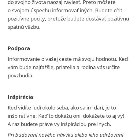
do svojho života naozaj zaviesť. Preto môžete
o svojom úspechu informovať iných. Budete cítiť
pozitívne pocity, pretože budete dostávať pozitívnu
spätnú väzbu.
Podpora
Informovanie o vašej ceste má svoju hodnotu. Keď
vám bude najťažšie, priatelia a rodina vás určite
povzbudia.
Inšpirácia
Keď vidíte ľudí okolo seba, ako sa im darí, je to
inšpiratívne. Keď to dokážu oni, dokážete to aj vy!
A raz budete práve vy inšpiráciou pre iných.
Pri budovaní nového návyku alebo jeho udržovaní