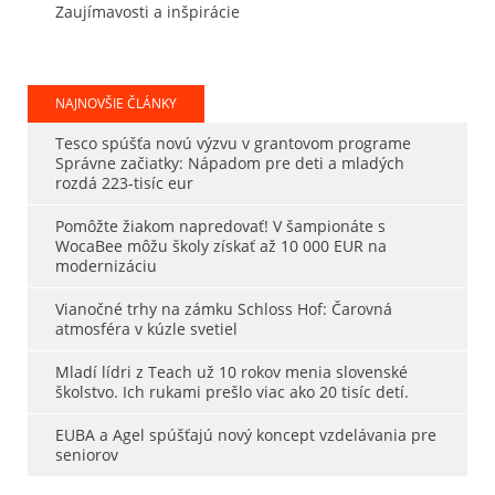
Zaujímavosti a inšpirácie
NAJNOVŠIE ČLÁNKY
Tesco spúšťa novú výzvu v grantovom programe
Správne začiatky: Nápadom pre deti a mladých
rozdá 223-tisíc eur
Pomôžte žiakom napredovať! V šampionáte s
WocaBee môžu školy získať až 10 000 EUR na
modernizáciu
Vianočné trhy na zámku Schloss Hof: Čarovná
atmosféra v kúzle svetiel
Mladí lídri z Teach už 10 rokov menia slovenské
školstvo. Ich rukami prešlo viac ako 20 tisíc detí.
EUBA a Agel spúšťajú nový koncept vzdelávania pre
seniorov