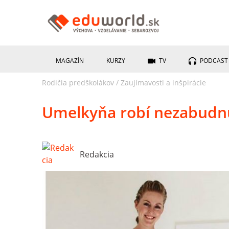
MAGAZÍN
KURZY
TV
PODCAST
Rodičia predškolákov
/
Zaujímavosti a inšpirácie
Umelkyňa robí nezabudn
Redakcia