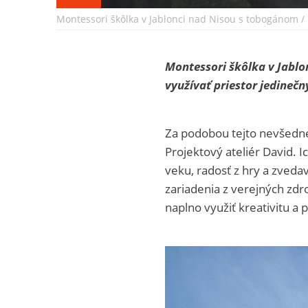
Montessori škôlka v Jablonci nad Nisou s tobogánom / 
Montessori škôlka v Jablo
využívať priestor jedine
Za podobou tejto nevšednej
Projektový ateliér David. 
veku, radosť z hry a zvedav
zariadenia z verejných zdr
naplno využiť kreativitu a p