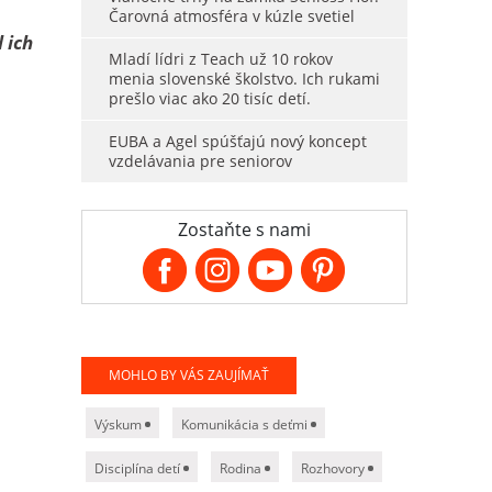
Čarovná atmosféra v kúzle svetiel
 ich
Mladí lídri z Teach už 10 rokov
menia slovenské školstvo. Ich rukami
prešlo viac ako 20 tisíc detí.
EUBA a Agel spúšťajú nový koncept
vzdelávania pre seniorov
Zostaňte s nami
MOHLO BY VÁS ZAUJÍMAŤ
Výskum
Komunikácia s deťmi
Disciplína detí
Rodina
Rozhovory