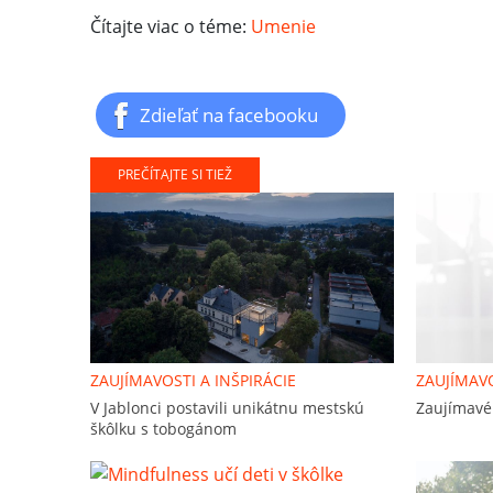
Čítajte viac o téme:
Umenie
Zdieľať na facebooku
PREČÍTAJTE SI TIEŽ
ZAUJÍMAVOSTI A INŠPIRÁCIE
ZAUJÍMAVO
V Jablonci postavili unikátnu mestskú
Zaujímavé 
škôlku s tobogánom