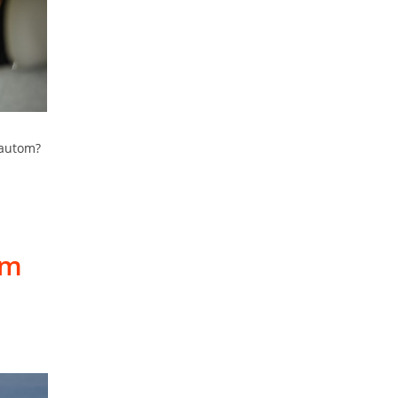
 autom?
om