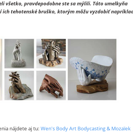
ideli všetko, pravdepodobne ste sa mýlili. Táto umelkyňa
ich tehotenské bruško, ktorým môžu vyzdobiť napríklad
nia nájdete aj tu:
Wen's Body Art Bodycasting & Mozaïek