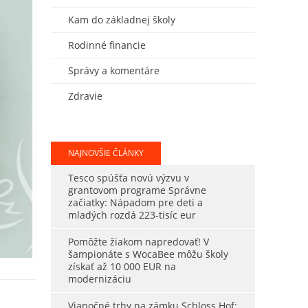
Kam do základnej školy
Rodinné financie
Správy a komentáre
Zdravie
NAJNOVŠIE ČLÁNKY
Tesco spúšťa novú výzvu v
grantovom programe Správne
začiatky: Nápadom pre deti a
mladých rozdá 223-tisíc eur
Pomôžte žiakom napredovať! V
šampionáte s WocaBee môžu školy
získať až 10 000 EUR na
modernizáciu
Vianočné trhy na zámku Schloss Hof: