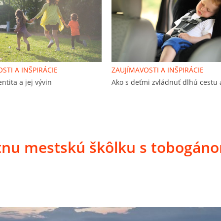
STI A INŠPIRÁCIE
ZAUJÍMAVOSTI A INŠPIRÁCIE
ntita a jej vývin
Ako s deťmi zvládnuť dlhú cestu
kátnu mestskú škôlku s tobogán