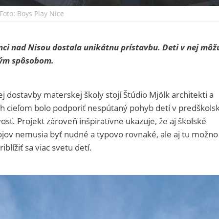
Foto: Boys Play Nice
nci nad Nisou dostala unikátnu prístavbu. Deti v nej môž
čným spôsobom.
 dostavby materskej školy stojí Štúdio Mjölk architekti a
Ich cieľom bolo podporiť nespútaný pohyb detí v predškol
osť. Projekt zároveň inšpiratívne ukazuje, že aj školské
ojov nemusia byť nudné a typovo rovnaké, ale aj tu možno
riblížiť sa viac svetu detí.