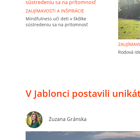
ZAUJÍMAVOSTI A INŠPIRÁCIE
Mindfulness učí deti v škôlke
sústredeniu sa na prítomnosť
ZAUJÍMAVO
Rodová ide
V Jablonci postavili uni
Zuzana Gránska