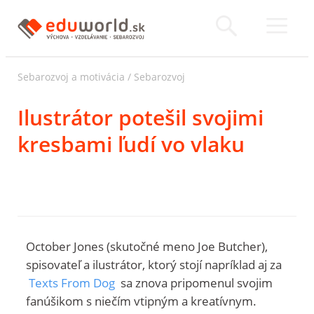
Sebarozvoj a motivácia
/
Sebarozvoj
Ilustrátor potešil svojimi
kresbami ľudí vo vlaku
October Jones (skutočné meno Joe Butcher),
spisovateľ a ilustrátor, ktorý stojí napríklad aj za
Texts From Dog
sa znova pripomenul svojim
fanúšikom s niečím vtipným a kreatívnym.