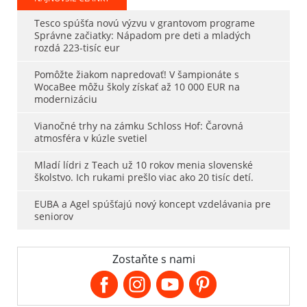
Tesco spúšťa novú výzvu v grantovom programe
Správne začiatky: Nápadom pre deti a mladých
rozdá 223-tisíc eur
Pomôžte žiakom napredovať! V šampionáte s
WocaBee môžu školy získať až 10 000 EUR na
modernizáciu
Vianočné trhy na zámku Schloss Hof: Čarovná
atmosféra v kúzle svetiel
Mladí lídri z Teach už 10 rokov menia slovenské
školstvo. Ich rukami prešlo viac ako 20 tisíc detí.
EUBA a Agel spúšťajú nový koncept vzdelávania pre
seniorov
Zostaňte s nami