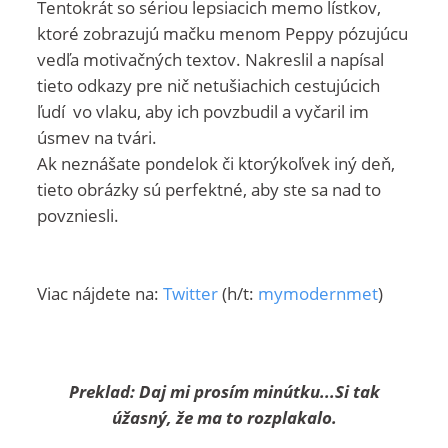
Tentokrát so sériou lepsiacich memo lístkov,
ktoré zobrazujú mačku menom Peppy pózujúcu
vedľa motivačných textov. Nakreslil a napísal
tieto odkazy pre nič netušiachich cestujúcich
ľudí vo vlaku, aby ich povzbudil a vyčaril im
úsmev na tvári.
Ak neznášate pondelok či ktorýkoľvek iný deň,
tieto obrázky sú perfektné, aby ste sa nad to
povzniesli.
Viac nájdete na:
Twitter
(h/t:
mymodernmet
)
Preklad: Daj mi prosím minútku...Si tak
úžasný, že ma to rozplakalo.