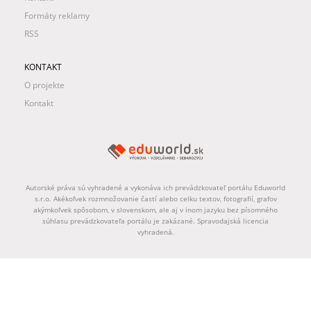
Formáty reklamy
RSS
KONTAKT
O projekte
Kontakt
Autorské práva sú vyhradené a vykonáva ich prevádzkovateľ portálu Eduworld
s.r.o. Akékoľvek rozmnožovanie častí alebo celku textov, fotografií, grafov
akýmkoľvek spôsobom, v slovenskom, ale aj v inom jazyku bez písomného
súhlasu prevádzkovateľa portálu je zakázané. Spravodajská licencia
vyhradená.