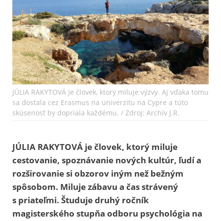
JÚLIA RAKYTOVÁ je človek, ktorý miluje výzvy. Aj vďaka tomu
sa dostala cez Erasmus na univerzitu na Cypre a túto
skúsenosť by dopriala každému. / Zdroj: Archív J.R.
JÚLIA RAKYTOVÁ je človek, ktorý miluje
cestovanie, spoznávanie nových kultúr, ľudí a
rozširovanie si obzorov iným než bežným
spôsobom. Miluje zábavu a čas strávený
s priateľmi. Študuje druhý ročník
magisterského stupňa odboru psychológia na