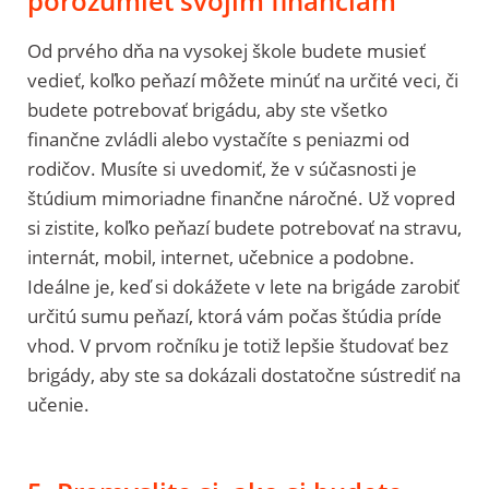
porozumieť svojim financiám
Od prvého dňa na vysokej škole budete musieť
vedieť, koľko peňazí môžete minúť na určité veci, či
budete potrebovať brigádu, aby ste všetko
finančne zvládli alebo vystačíte s peniazmi od
rodičov. Musíte si uvedomiť, že v súčasnosti je
štúdium mimoriadne finančne náročné. Už vopred
si zistite, koľko peňazí budete potrebovať na stravu,
internát, mobil, internet, učebnice a podobne.
Ideálne je, keď si dokážete v lete na brigáde zarobiť
určitú sumu peňazí, ktorá vám počas štúdia príde
vhod. V prvom ročníku je totiž lepšie študovať bez
brigády, aby ste sa dokázali dostatočne sústrediť na
učenie.