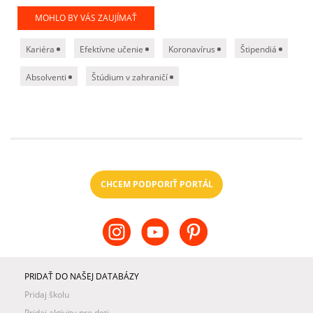
MOHLO BY VÁS ZAUJÍMAŤ
Kariéra
Efektívne učenie
Koronavírus
Štipendiá
Absolventi
Štúdium v zahraničí
CHCEM PODPORIŤ PORTÁL
PRIDAŤ DO NAŠEJ DATABÁZY
Pridaj školu
Pridaj aktivitu pre deti