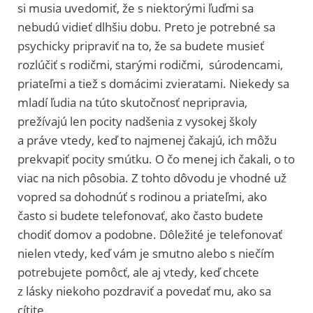
si musia uvedomiť, že s niektorými ľuďmi sa
nebudú vidieť dlhšiu dobu. Preto je potrebné sa
psychicky pripraviť na to, že sa budete musieť
rozlúčiť s rodičmi, starými rodičmi, súrodencami,
priateľmi a tiež s domácimi zvieratami. Niekedy sa
mladí ľudia na túto skutočnosť nepripravia,
prežívajú len pocity nadšenia z vysokej školy
a práve vtedy, keď to najmenej čakajú, ich môžu
prekvapiť pocity smútku. O čo menej ich čakali, o to
viac na nich pôsobia. Z tohto dôvodu je vhodné už
vopred sa dohodnúť s rodinou a priateľmi, ako
často si budete telefonovať, ako často budete
chodiť domov a podobne. Dôležité je telefonovať
nielen vtedy, keď vám je smutno alebo s niečím
potrebujete pomôcť, ale aj vtedy, keď chcete
z lásky niekoho pozdraviť a povedať mu, ako sa
cítite.