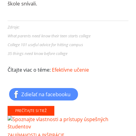
škole snívali.
Zdroje:
What parents need know their teen starts college
College 101 useful advice for hitting campus
35 things need know before college
Čítajte viac o téme:
Efektívne učenie
Zdieľať na facebooku
PREČÍTAJTE SI TIEŽ
ZAUJÍMAVOSTI A INŠPIRÁCIE