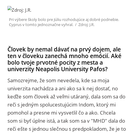
Pri výbere školy bolo pre Júliu rozhodujúce aj dobré podnebie.
Cyprus v tomto jednoznačne vyhral. / Zdroj: J.R.
Človek by nemal dávať na prvý dojem, ale
ten v človeku zanechá mnoho emócií. Aké
bolo tvoje prvotné pocity z mesta a
univerzity Neapolis University Pafos?
Samozrejme, že som nevedela, kde sa moja
univerzita nachádza a ani ako sa k nej dostať, no
keďže som človek až veľmi utáraný, dala som sa do
reči s jedným spolucestujúcim Indom, ktorý mi
pomohol a presne mi vysvetlil čo a ako. Chcela
som si byť úplne istá, a tak som sa v "MHD" dala do
reči
ešte
s jednou slečnou s predpokladom, že je to