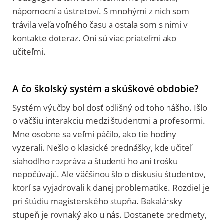
nápomocní a ústretoví. S mnohými z nich som
trávila veľa voľného času a ostala som s nimi v
kontakte doteraz. Oni sú viac priateľmi ako
učiteľmi.
A čo školský systém a skúškové obdobie?
Systém výučby bol dosť odlišný od toho nášho. Išlo
o väčšiu interakciu medzi študentmi a profesormi.
Mne osobne sa veľmi páčilo, ako tie hodiny
vyzerali. Nešlo o klasické prednášky, kde učiteľ
siahodlho rozpráva a študenti ho ani trošku
nepočúvajú. Ale väčšinou šlo o diskusiu študentov,
ktorí sa vyjadrovali k danej problematike. Rozdiel je
pri štúdiu magisterského stupňa. Bakalársky
stupeň je rovnaký ako u nás. Dostanete predmety,