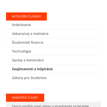
KATEGÓRIE ČLÁNKOV
Vzdelávanie
Sebarozvoj a motivácia
Študentské financie
Technológie
Správy a komentáre
Zaujímavosti a inšpirácie
Zákony pre študentov
NAJNOVŠIE ČLÁNKY
Tesco spúšťa novú výzvu v grantovom programe