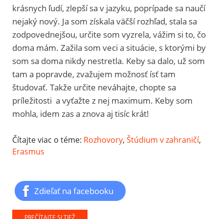
krásnych ľudí, zlepší sa v jazyku, poprípade sa naučí
nejaký nový. Ja som získala väčší rozhľad, stala sa
zodpovednejšou, určite som vyzrela, vážim si to, čo
doma mám. Zažila som veci a situácie, s ktorými by
som sa doma nikdy nestretla. Keby sa dalo, už som
tam a popravde, zvažujem možnosť ísť tam
študovať. Takže určite neváhajte, chopte sa
príležitosti a vyťažte z nej maximum. Keby som
mohla, idem zas a znova aj tisíc krát!
Čítajte viac o téme:
Rozhovory
,
Štúdium v zahraničí
,
Erasmus
Zdieľať na facebooku
PREČÍTAJTE SI TIEŽ