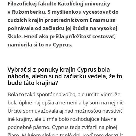
Filozofickej fakulte Katolíckej univerzity
v Ružomberku. S myšlienkou vycestovať do
cudzích krajín prostredníctvom Erasmu sa
pohrávala od začiatku jej štúdia na vysokej
škole. Hneď ako prišla príležitosť cestovať,
namierila si to na Cyprus.
Vybrať si z ponuky krajín Cyprus bola
náhoda, alebo si od začiatku vedela, že to
bude táto krajina?
Bola to taká spontánna voľba, ale určite viem, že
bola úplne najlepšia a nemenila by som na nej nič.
Určite som uvažovala aj nad možnosťou navštíviť
iné krajiny, ale u mňa bolo rozhodujúce hlavne
podnebné pásmo. Cyprus teda zvíťazil na plnej
čiare. Milujem slnko a teplé dni. Keď som dorazila