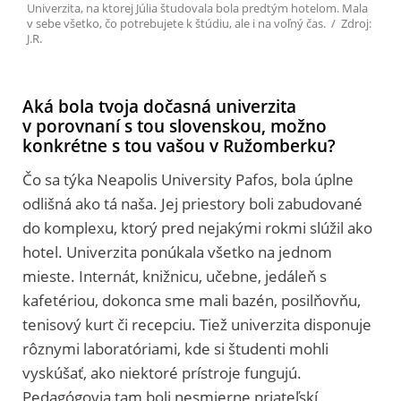
Univerzita, na ktorej Júlia študovala bola predtým hotelom. Mala
v sebe všetko, čo potrebujete k štúdiu, ale i na voľný čas. / Zdroj:
J.R.
Aká bola tvoja dočasná univerzita
v porovnaní s tou slovenskou, možno
konkrétne s tou vašou v Ružomberku?
Čo sa týka Neapolis University Pafos, bola úplne
odlišná ako tá naša. Jej priestory boli zabudované
do komplexu, ktorý pred nejakými rokmi slúžil ako
hotel. Univerzita ponúkala všetko na jednom
mieste. Internát, knižnicu, učebne, jedáleň s
kafetériou, dokonca sme mali bazén, posilňovňu,
tenisový kurt či recepciu. Tiež univerzita disponuje
rôznymi laboratóriami, kde si študenti mohli
vyskúšať, ako niektoré prístroje fungujú.
Pedagógovia tam boli nesmierne priateľskí,