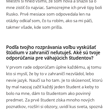
Miestni si hneď všimli, že som nová a snažili sa o
mne zistiť čo najviac. Samozrejme ich prvé tipy boli
Rusko. Prvé mesiace som odpovedala len na
otázky odkiaľ som, čo tu robím, ako sa mi páči,
takmer všade, kde som prišla.
Podľa tvojho rozprávania voľbu vyskúšať
štúdium v zahraničí neľutuješ. Aké sú tvoje
odporúčania pre váhajúcich študentov?
V prvom rade odporúčam úplne každému, aj tomu
kto si myslí, že by to v zahraničí nezvládol, lebo
nevie jazyk. Naučí sa ho tam. Je to skúsenosť, ktorú
by mal naozaj zažiť každý jeden študent a keby to
bolo na mne, dám to študentom ako povinný
predmet. Za prvé študent získa mnoho nových
poznatkov, rozšíri si obzory, uvidí kus sveta, spozná