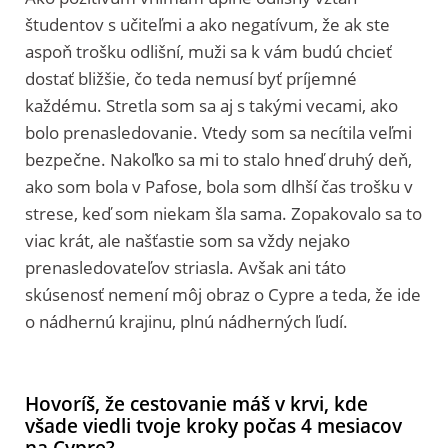
študentov s učiteľmi a ako negatívum, že ak ste
aspoň trošku odlišní, muži sa k vám budú chcieť
dostať bližšie, čo teda nemusí byť príjemné
každému. Stretla som sa aj s takými vecami, ako
bolo prenasledovanie. Vtedy som sa necítila veľmi
bezpečne. Nakoľko sa mi to stalo hneď druhý deň,
ako som bola v Pafose, bola som dlhší čas trošku v
strese, keď som niekam šla sama. Zopakovalo sa to
viac krát, ale našťastie som sa vždy nejako
prenasledovateľov striasla. Avšak ani táto
skúsenosť nemení môj obraz o Cypre a teda, že ide
o nádhernú krajinu, plnú nádherných ľudí.
Hovoríš, že cestovanie máš v krvi, kde
všade viedli tvoje kroky počas 4 mesiacov
na Cypre?