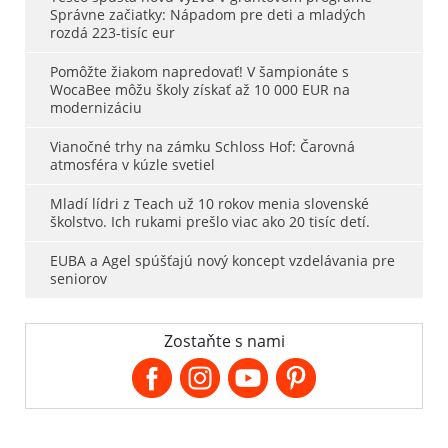
Správne začiatky: Nápadom pre deti a mladých
rozdá 223-tisíc eur
Pomôžte žiakom napredovať! V šampionáte s
WocaBee môžu školy získať až 10 000 EUR na
modernizáciu
Vianočné trhy na zámku Schloss Hof: Čarovná
atmosféra v kúzle svetiel
Mladí lídri z Teach už 10 rokov menia slovenské
školstvo. Ich rukami prešlo viac ako 20 tisíc detí.
EUBA a Agel spúšťajú nový koncept vzdelávania pre
seniorov
Zostaňte s nami