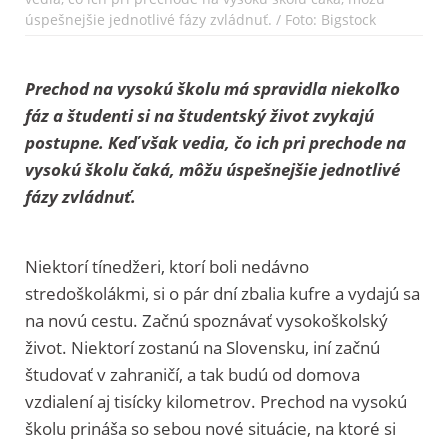
úspešnejšie jednotlivé fázy zvládnuť. / Foto: Bigstock
Prechod na vysokú školu má spravidla niekoľko
fáz a študenti si na študentský život zvykajú
postupne. Keď však vedia, čo ich pri prechode na
vysokú školu čaká, môžu úspešnejšie jednotlivé
fázy zvládnuť.
Niektorí tínedžeri, ktorí boli nedávno
stredoškolákmi, si o pár dní zbalia kufre a vydajú sa
na novú cestu. Začnú spoznávať vysokoškolský
život. Niektorí zostanú na Slovensku, iní začnú
študovať v zahraničí, a tak budú od domova
vzdialení aj tisícky kilometrov. Prechod na vysokú
školu prináša so sebou nové situácie, na ktoré si