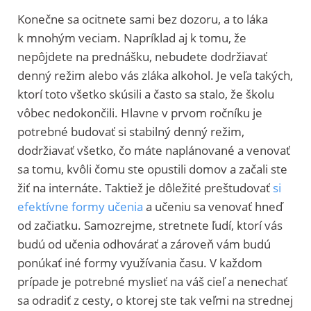
Konečne sa ocitnete sami bez dozoru, a to láka
k mnohým veciam. Napríklad aj k tomu, že
nepôjdete na prednášku, nebudete dodržiavať
denný režim alebo vás zláka alkohol. Je veľa takých,
ktorí toto všetko skúsili a často sa stalo, že školu
vôbec nedokončili. Hlavne v prvom ročníku je
potrebné budovať si stabilný denný režim,
dodržiavať všetko, čo máte naplánované a venovať
sa tomu, kvôli čomu ste opustili domov a začali ste
žiť na internáte. Taktiež je dôležité preštudovať
si
efektívne formy učenia
a učeniu sa venovať hneď
od začiatku. Samozrejme, stretnete ľudí, ktorí vás
budú od učenia odhovárať a zároveň vám budú
ponúkať iné formy využívania času. V každom
prípade je potrebné myslieť na váš cieľ a nenechať
sa odradiť z cesty, o ktorej ste tak veľmi na strednej