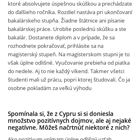
ktoré absolvujete úspešnou skúškou a prechádzate
do ďalšieho ročníka. Rozdiel nastáva pri ukončovaní
bakalárskeho stupňa. Žiadne štátnice ani písanie
bakalárskej práce. Urobíte poslednú skúšku a ste
bakalár. Dostanete diplom a v prípade, že sa
rozhodnete pokračovať, prihlásite sa na
magisterský stupeň. Na magisterskom stupni je to
však úplne odlišné. Vyučovanie prebieha od piatka
do nedele. Aj to nie každý víkend. Takmer všetci
študenti mali už prácu, popri ktorej študovali. Čo ja
osobne pokladám za veľkú výhodu
Spomínala si, že z Cypru si si doniesla
množstvo pozitívnych dojmov, ale aj nejaké
negatívne. Môžeš načrtnúť niektoré z nich?
Ako pozitívum vnímam úplne odlišný vzťah