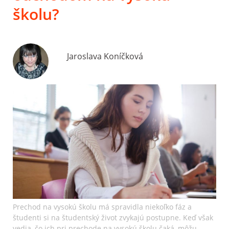
školu?
Jaroslava Koníčková
Prechod na vysokú školu má spravidla niekoľko fáz a
študenti si na študentský život zvykajú postupne. Keď však
vedia, čo ich pri prechode na vysokú školu čaká, môžu