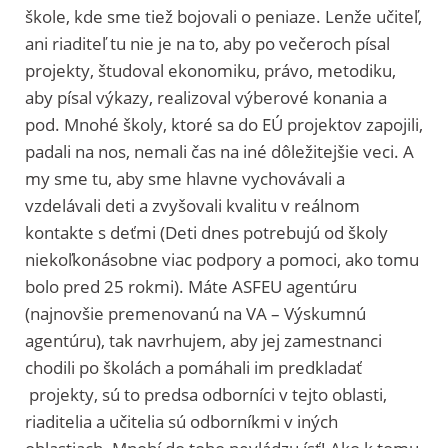
škole, kde sme tiež bojovali o peniaze. Lenže učiteľ,
ani riaditeľ tu nie je na to, aby po večeroch písal
projekty, študoval ekonomiku, právo, metodiku,
aby písal výkazy, realizoval výberové konania a
pod. Mnohé školy, ktoré sa do EÚ projektov zapojili,
padali na nos, nemali čas na iné dôležitejšie veci. A
my sme tu, aby sme hlavne vychovávali a
vzdelávali deti a zvyšovali kvalitu v reálnom
kontakte s deťmi (Deti dnes potrebujú od školy
niekoľkonásobne viac podpory a pomoci, ako tomu
bolo pred 25 rokmi). Máte ASFEU agentúru
(najnovšie premenovanú na VA – Výskumnú
agentúru), tak navrhujem, aby jej zamestnanci
chodili po školách a pomáhali im predkladať
projekty, sú to predsa odborníci v tejto oblasti,
riaditelia a učitelia sú odborníkmi v iných