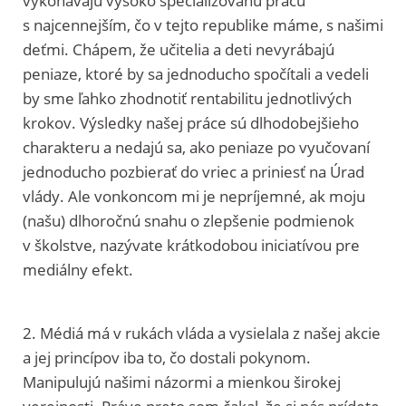
vykonávajú vysoko špecializovanú prácu
s najcennejším, čo v tejto republike máme, s našimi
deťmi. Chápem, že učitelia a deti nevyrábajú
peniaze, ktoré by sa jednoducho spočítali a vedeli
by sme ľahko zhodnotiť rentabilitu jednotlivých
krokov. Výsledky našej práce sú dlhodobejšieho
charakteru a nedajú sa, ako peniaze po vyučovaní
jednoducho pozbierať do vriec a priniesť na Úrad
vlády. Ale vonkoncom mi je nepríjemné, ak moju
(našu) dlhoročnú snahu o zlepšenie podmienok
v školstve, nazývate krátkodobou iniciatívou pre
mediálny efekt.
2. Médiá má v rukách vláda a vysielala z našej akcie
a jej princípov iba to, čo dostali pokynom.
Manipulujú našimi názormi a mienkou širokej