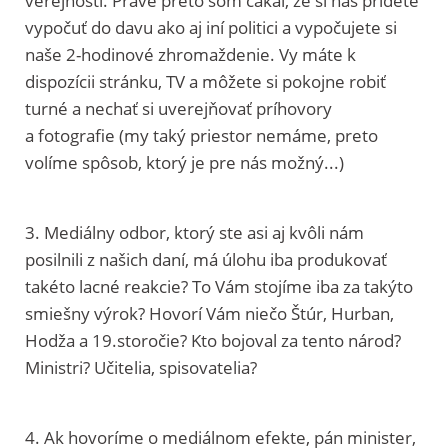
verejnosti. Práve preto som čakal, že si nás prídete
vypočuť do davu ako aj iní politici a vypočujete si
naše 2-hodinové zhromaždenie. Vy máte k
dispozícii stránku, TV a môžete si pokojne robiť
turné a nechať si uverejňovať príhovory
a fotografie (my taký priestor nemáme, preto
volíme spôsob, ktorý je pre nás možný...)
3. Mediálny odbor, ktorý ste asi aj kvôli nám
posilnili z našich daní, má úlohu iba produkovať
takéto lacné reakcie? To Vám stojíme iba za takýto
smiešny výrok? Hovorí Vám niečo Štúr, Hurban,
Hodža a 19.storočie? Kto bojoval za tento národ?
Ministri? Učitelia, spisovatelia?
4. Ak hovoríme o mediálnom efekte, pán minister,