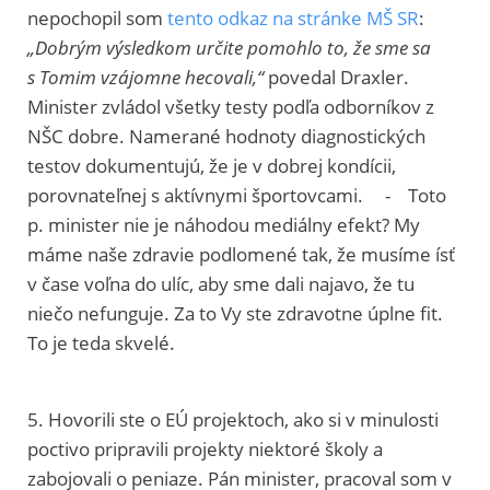
nepochopil som
tento odkaz na stránke MŠ SR
:
„Dobrým výsledkom určite pomohlo to, že sme sa
s Tomim vzájomne hecovali,“
povedal Draxler.
Minister zvládol všetky testy podľa odborníkov z
NŠC dobre. Namerané hodnoty diagnostických
testov dokumentujú, že je v dobrej kondícii,
porovnateľnej s aktívnymi športovcami. - Toto
p. minister nie je náhodou mediálny efekt? My
máme naše zdravie podlomené tak, že musíme ísť
v čase voľna do ulíc, aby sme dali najavo, že tu
niečo nefunguje. Za to Vy ste zdravotne úplne fit.
To je teda skvelé.
5. Hovorili ste o EÚ projektoch, ako si v minulosti
poctivo pripravili projekty niektoré školy a
zabojovali o peniaze. Pán minister, pracoval som v