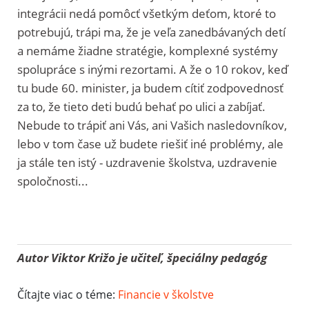
integrácii nedá pomôcť všetkým deťom, ktoré to
potrebujú, trápi ma, že je veľa zanedbávaných detí
a nemáme žiadne stratégie, komplexné systémy
spolupráce s inými rezortami. A že o 10 rokov, keď
tu bude 60. minister, ja budem cítiť zodpovednosť
za to, že tieto deti budú behať po ulici a zabíjať.
Nebude to trápiť ani Vás, ani Vašich nasledovníkov,
lebo v tom čase už budete riešiť iné problémy, ale
ja stále ten istý - uzdravenie školstva, uzdravenie
spoločnosti...
Autor Viktor Križo je učiteľ, špeciálny pedagóg
Čítajte viac o téme:
Financie v školstve