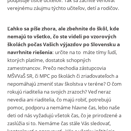
podpisuje tisíce učiteľov. Tak sa začnite venovať
verejnému záujmu týchto učiteľov, detí a rodičov.
Ľahko sa píše zhora, ale zbehnite do škôl, kde
nemajú to všetko, čo ste videli po vzorových
školách počas Vašich výjazdov po Slovensku a
navrhnite riešenia
: určite na to máte tímy ľudí,
ktorých platíme, dostatok schopných
zamestnancov. Prečo nechodia zástupcovia
MŠVVaŠ SR, či MPC po školách či zriaďovateľoch a
nepomáhajú zmeniť stav školstva v teréne? O čom
rokujú riaditelia na svojich zrazoch? Veď neraz
nevedia ani riaditelia, čo majú robiť, potrebujú
pomoc, podporu a nemáme hlavne čas, lebo naše
deti od nás vyžadujú všetok čas, čo je prirodzené a
zaslúžia si to. Nemáme čas stále Vás sledovať,