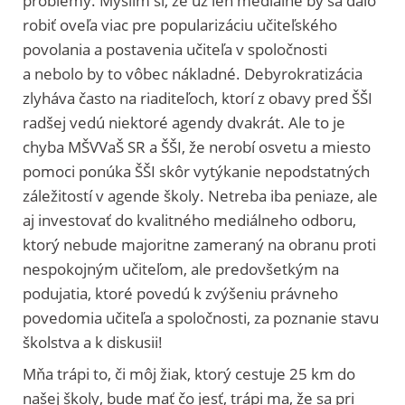
problémy. Myslím si, že už len mediálne by sa dalo
robiť oveľa viac pre popularizáciu učiteľského
povolania a postavenia učiteľa v spoločnosti
a nebolo by to vôbec nákladné. Debyrokratizácia
zlyháva často na riaditeľoch, ktorí z obavy pred ŠŠI
radšej vedú niektoré agendy dvakrát. Ale to je
chyba MŠVVaŠ SR a ŠŠI, že nerobí osvetu a miesto
pomoci ponúka ŠŠI skôr vytýkanie nepodstatných
záležitostí v agende školy. Netreba iba peniaze, ale
aj investovať do kvalitného mediálneho odboru,
ktorý nebude majoritne zameraný na obranu proti
nespokojným učiteľom, ale predovšetkým na
podujatia, ktoré povedú k zvýšeniu právneho
povedomia učiteľa a spoločnosti, za poznanie stavu
školstva a k diskusii!
Mňa trápi to, či môj žiak, ktorý cestuje 25 km do
našej školy, bude mať čo jesť, trápi ma, že sa pri