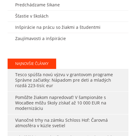
Predchádzame šikane
Šťastie v školách
Inšpirácie na prácu so žiakmi a študentmi
Zaujímavosti a inšpirácie
NAJNOVŠIE ČLÁNKY
Tesco spúšťa novú výzvu v grantovom programe
Správne začiatky: Nápadom pre deti a mladých
rozdá 223-tisíc eur
Pomôžte žiakom napredovať! V šampionáte s
WocaBee môžu školy získať až 10 000 EUR na
modernizáciu
Vianočné trhy na zámku Schloss Hof: Čarovná
atmosféra v kúzle svetiel