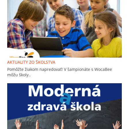
AKTUALITY ZO ŠKOLSTVA
Pomôžte žiakom napredovať! V šampionáte s WocaBee
môžu školy..