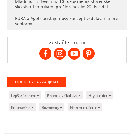
Mladí lídri z Teach už 10 rokov menia slovenské
školstvo. Ich rukami prešlo viac ako 20 tisíc detí.
EUBA a Agel spúšťajú nový koncept vzdelávania pre
seniorov
Zostaňte s nami
MOHLO BY VÁS ZAUJÍMAŤ
Lepšie školstvo
Financie v školstve
Hry pre deti
Koronavírus
Rozhovory
Efektívne učenie