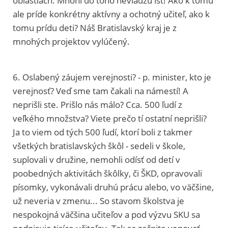
oblastiach. Mnohí do toho nevládzu ísť! Ako k tomu
ale príde konkrétny aktívny a ochotný učiteľ, ako k
tomu prídu deti? Náš Bratislavský kraj je z
mnohých projektov vylúčený.
6. Oslabený záujem verejnosti? - p. minister, kto je
verejnosť? Veď sme tam čakali na námestí! A
neprišli ste. Prišlo nás málo? Cca. 500 ľudí z
veľkého množstva? Viete prečo tí ostatní neprišli?
Ja to viem od tých 500 ľudí, ktorí boli z takmer
všetkých bratislavských škôl - sedeli v škole,
suplovali v družine, nemohli odísť od detí v
poobedných aktivitách škôlky, či ŠKD, opravovali
písomky, vykonávali druhú prácu alebo, vo väčšine,
už neveria v zmenu... So stavom školstva je
nespokojná väčšina učiteľov a pod výzvu SKU sa