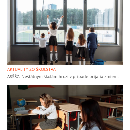
AKTUALITY ZO ŠKOLSTVA
ASŠŠZ: Neštátnym školám hrozí v prípade prijatia zmien..