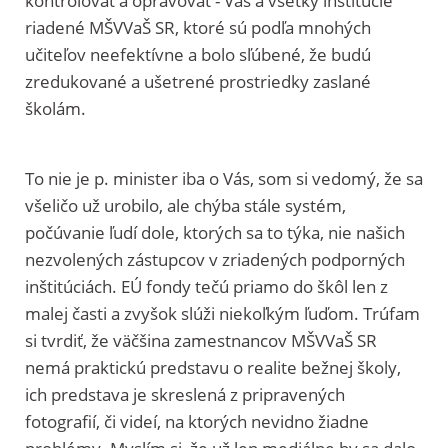
kontrolovať a opravovať - Vás a všetky inštitúcie
riadené MŠVVaŠ SR, ktoré sú podľa mnohých
učiteľov neefektívne a bolo sľúbené, že budú
zredukované a ušetrené prostriedky zaslané
školám.
To nie je p. minister iba o Vás, som si vedomý, že sa
všeličo už urobilo, ale chýba stále systém,
počúvanie ľudí dole, ktorých sa to týka, nie našich
nezvolených zástupcov v zriadených podporných
inštitúciách. EÚ fondy tečú priamo do škôl len z
malej časti a zvyšok slúži niekoľkým ľuďom. Trúfam
si tvrdiť, že väčšina zamestnancov MŠVVaŠ SR
nemá praktickú predstavu o realite bežnej školy,
ich predstava je skreslená z pripravených
fotografií, či videí, na ktorých nevidno žiadne