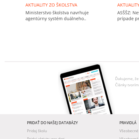
AKTUALITY ZO ŠKOLSTVA
AKTUALIT
Ministerstvo školstva navrhuje
ASŠŠZ: Ne
agentúrny systém duálneho..
prípade pr
Ďakujeme, že 
Články tvorím
PRIDAŤ DO NAŠEJ DATABÁZY
PRAVIDLÁ
Pridaj školu
Všeobecné
Pridaj aktivitu pre deti
Všeobecné