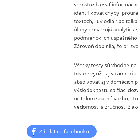
sprostredkovať informácie,
identifikovať chyby, proti
textoch," uviedla riadite
úlohy preverujú analytické,
podmienok ich úspešného v
Zároveň doplnila, že pri tv
Všetky testy sú vhodné na 
testov využiť aj v rámci c
absolvovať aj v domácich 
výsledok testu sa žiaci do
učiteľom spätnú väzbu, kt
vedomostí a zručností žia
Zdieľať na facebooku