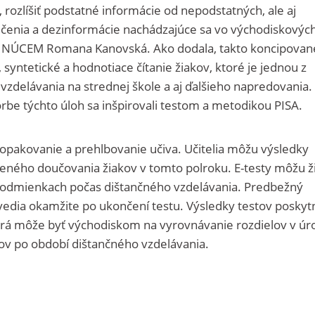
 rozlíšiť podstatné informácie od nepodstatných, ale aj
rečenia a dezinformácie nachádzajúce sa vo východiskovýc
ľka NÚCEM Romana Kanovská. Ako dodala, takto koncipovan
 syntetické a hodnotiace čítanie žiakov, ktoré je jednou z
zdelávania na strednej škole a aj ďalšieho napredovania.
orbe týchto úloh sa inšpirovali testom a metodikou PISA.
opakovanie a prehlbovanie učiva. Učitelia môžu výsledky
ieleného doučovania žiakov v tomto polroku. E-testy môžu ži
podmienkach počas dištančného vzdelávania. Predbežný
zvedia okamžite po ukončení testu. Výsledky testov poskyt
orá môže byť východiskom na vyrovnávanie rozdielov v úr
kov po období dištančného vzdelávania.