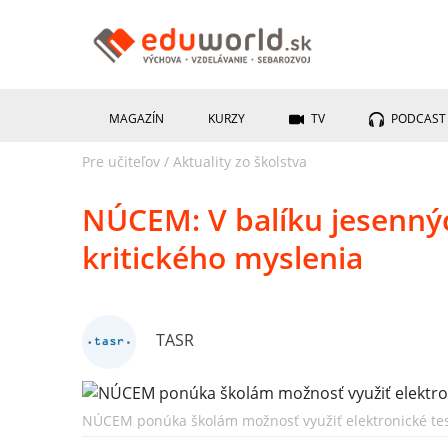
MAGAZÍN
KURZY
TV
PODCAST
Pre učiteľov
/
Aktuality zo školstva
NÚCEM: V balíku jesenných
kritického myslenia
TASR
NÚCEM ponúka školám možnosť využiť elektronické testy