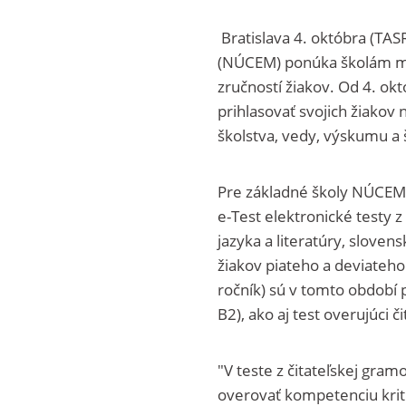
Bratislava 4. októbra (TAS
(NÚCEM) ponúka školám mož
zručností žiakov. Od 4. ok
prihlasovať svojich žiakov
školstva, vedy, výskumu a
Pre základné školy NÚCEM 
e-Test elektronické testy 
jazyka a literatúry, sloven
žiakov piateho a deviateho
ročník) sú v tomto období 
B2), ako aj test overujúci 
"V teste z čitateľskej gra
overovať kompetenciu kritic