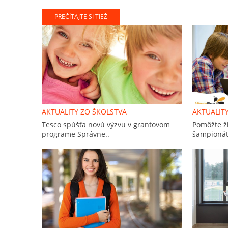
PREČÍTAJTE SI TIEŽ
AKTUALITY ZO ŠKOLSTVA
AKTUALIT
Tesco spúšťa novú výzvu v grantovom
Pomôžte ž
programe Správne..
šampionát