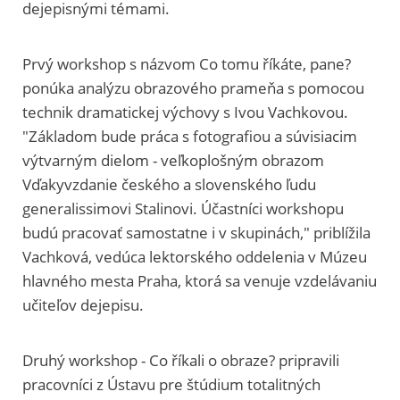
dejepisnými témami.
Prvý workshop s názvom Co tomu říkáte, pane?
ponúka analýzu obrazového prameňa s pomocou
technik dramatickej výchovy s Ivou Vachkovou.
"Základom bude práca s fotografiou a súvisiacim
výtvarným dielom - veľkoplošným obrazom
Vďakyvzdanie českého a slovenského ľudu
generalissimovi Stalinovi. Účastníci workshopu
budú pracovať samostatne i v skupinách," priblížila
Vachková, vedúca lektorského oddelenia v Múzeu
hlavného mesta Praha, ktorá sa venuje vzdelávaniu
učiteľov dejepisu.
Druhý workshop - Co říkali o obraze? pripravili
pracovníci z Ústavu pre štúdium totalitných