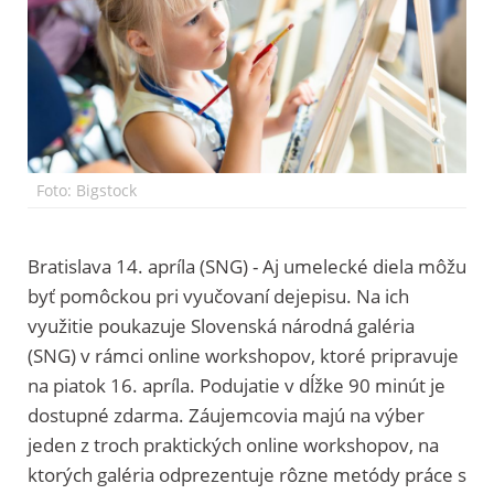
Foto: Bigstock
Bratislava 14. apríla (SNG) - Aj umelecké diela môžu
byť pomôckou pri vyučovaní dejepisu. Na ich
využitie poukazuje Slovenská národná galéria
(SNG) v rámci online workshopov, ktoré pripravuje
na piatok 16. apríla. Podujatie v dĺžke 90 minút je
dostupné zdarma. Záujemcovia majú na výber
jeden z troch praktických online workshopov, na
ktorých galéria odprezentuje rôzne metódy práce s