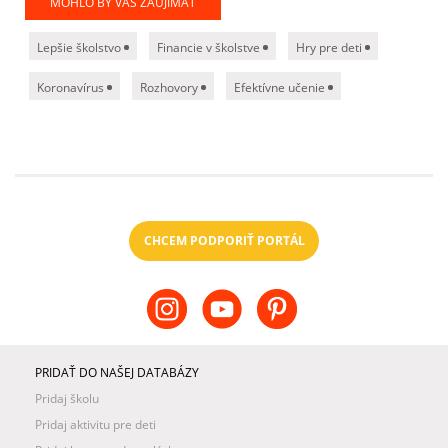
MOHLO BY VÁS ZAUJÍMAŤ
Lepšie školstvo
Financie v školstve
Hry pre deti
Koronavírus
Rozhovory
Efektívne učenie
CHCEM PODPORIŤ PORTÁL
PRIDAŤ DO NAŠEJ DATABÁZY
Pridaj školu
Pridaj aktivitu pre deti