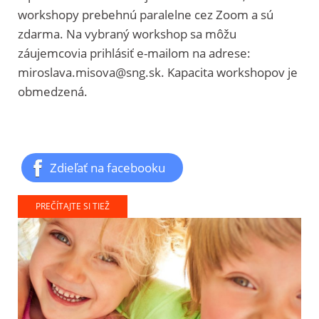
workshopy prebehnú paralelne cez Zoom a sú
zdarma. Na vybraný workshop sa môžu
záujemcovia prihlásiť e-mailom na adrese:
miroslava.misova@sng.sk
. Kapacita workshopov je
obmedzená.
Zdieľať na facebooku
PREČÍTAJTE SI TIEŽ