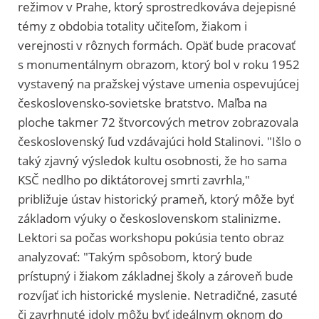
režimov v Prahe, ktorý sprostredkováva dejepisné
témy z obdobia totality učiteľom, žiakom i
verejnosti v rôznych formách. Opäť bude pracovať
s monumentálnym obrazom, ktorý bol v roku 1952
vystavený na pražskej výstave umenia ospevujúcej
československo-sovietske bratstvo. Maľba na
ploche takmer 72 štvorcových metrov zobrazovala
československý ľud vzdávajúci hold Stalinovi. "Išlo o
taký zjavný výsledok kultu osobnosti, že ho sama
KSČ nedlho po diktátorovej smrti zavrhla,"
približuje ústav historický prameň, ktorý môže byť
základom výuky o československom stalinizme.
Lektori sa počas workshopu pokúsia tento obraz
analyzovať: "Takým spôsobom, ktorý bude
prístupný i žiakom základnej školy a zároveň bude
rozvíjať ich historické myslenie. Netradičné, zasuté
či zavrhnuté idoly môžu byť ideálnym oknom do