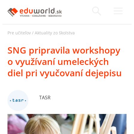
Pre učiteľov
/
Aktuality zo školstva
SNG pripravila workshopy
o využívaní umeleckých
diel pri vyučovaní dejepisu
TASR