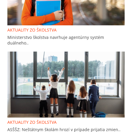
AKTUALITY ZO ŠKOLSTVA
Ministerstvo školstva navrhuje agentúrny systém
duálneho..
AKTUALITY ZO ŠKOLSTVA
ASŠŠZ: Neštátnym školám hrozí v prípade prijatia zmien..