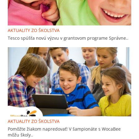
AKTUALITY ZO ŠKOLSTVA
Tesco spúšťa novú výzvu v grantovom programe Správne..
AKTUALITY ZO ŠKOLSTVA
Pomôžte žiakom napredovať! V šampionáte s WocaBee
môžu školy..