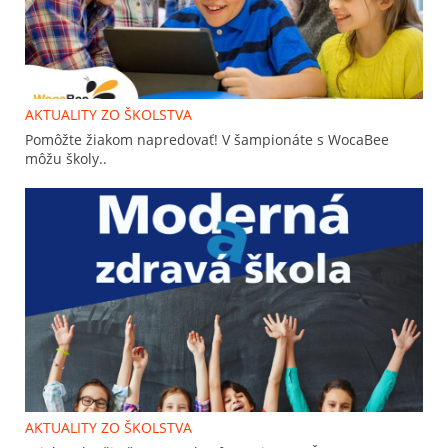
AKTUALITY ZO ŠKOLSTVA
Pomôžte žiakom napredovať! V šampionáte s WocaBee
môžu školy..
AKTUALITY ZO ŠKOLSTVA