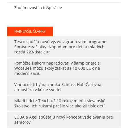
Zaujímavosti a inšpirácie
NAJNOVŠIE ČLÁNKY
Tesco spúšťa novú výzvu v grantovom programe
Správne začiatky: Nápadom pre deti a mladých
rozdá 223-tisíc eur
Pomôžte žiakom napredovať! V šampionáte s
WocaBee môžu školy získať až 10 000 EUR na
modernizáciu
Vianočné trhy na zámku Schloss Hof: Čarovná
atmosféra v kúzle svetiel
Mladí lídri z Teach už 10 rokov menia slovenské
školstvo. Ich rukami prešlo viac ako 20 tisíc detí.
EUBA a Agel spúšťajú nový koncept vzdelávania pre
seniorov