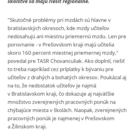
školstve sa majú riešiť regionálne.
"Skutočné problémy pri mzdách sú hlavne v
bratislavských okresoch, kde mzdy učiteľov
nedosahujú ani miestnu priemernú mzdu. Len pre
porovnanie - v Prešovskom kraji majú učitelia
skoro 160 percent miestnej priemernej mzdy,"
povedal pre TASR Chovanculiak. Ako doplnil, riešiť
to treba napríklad cez príplatky k bývaniu pre
učiteľov z drahých a bohatých okresov. Poukázal aj
na to, že nedostatok učiteľov je najmä
v Bratislavskom kraji, čo dokazuje aj najväčšie
množstvo zverejnených pracovných ponúk na
chýbajúce miesta v školách. Naopak, zverejnených
pracovných ponúk je najmenej v Prešovskom
a Žilinskom kraji.