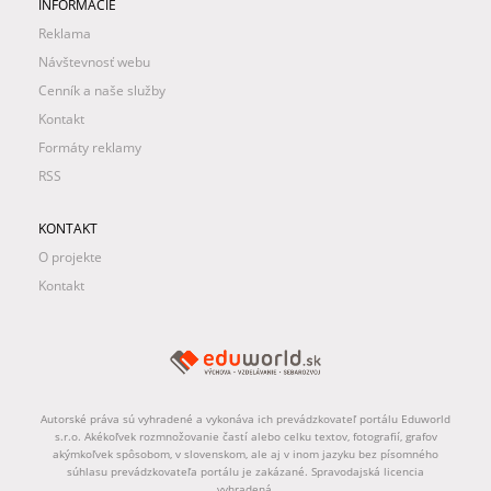
INFORMÁCIE
Reklama
Návštevnosť webu
Cenník a naše služby
Kontakt
Formáty reklamy
RSS
KONTAKT
O projekte
Kontakt
Autorské práva sú vyhradené a vykonáva ich prevádzkovateľ portálu Eduworld
s.r.o. Akékoľvek rozmnožovanie častí alebo celku textov, fotografií, grafov
akýmkoľvek spôsobom, v slovenskom, ale aj v inom jazyku bez písomného
súhlasu prevádzkovateľa portálu je zakázané. Spravodajská licencia
vyhradená.