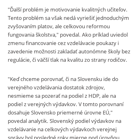
"Ďalší problém je motivovanie kvalitných učiteľov.
Tento problém sa však nedá vyriešiť jednoduchým
zvyšovaním platov, ale celkovou reformou
fungovania školstva," povedal. Ako príklad uviedol
zmenu financovanie cez vzdelávacie poukazy i
zavedenie možnosti zakladať autonómne školy bez
regulácie, či väčší tlak na kvalitu zo strany rodičov.
"Keď chceme porovnať, či na Slovensku ide do
verejného vzdelávania dostatok zdrojov,
nesmieme sa pozerať na podiel z HDP, ale na
podiel z verejných výdavkov. V tomto porovnaní
dosahuje Slovensko priemerné úrovne EÚ,"
povedal analytik. Slovenský podiel výdavkov na
vzdelávanie na celkových výdavkoch verejnej
správy bol posledné roky mierne pod úrovňou