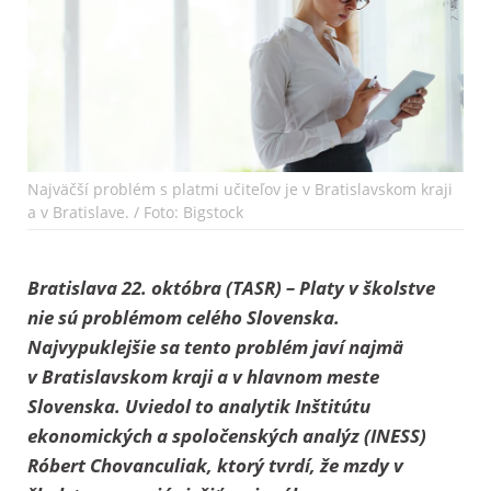
Najväčší problém s platmi učiteľov je v Bratislavskom kraji
a v Bratislave. / Foto: Bigstock
Bratislava 22. októbra (TASR) – Platy v školstve
nie sú problémom celého Slovenska.
Najvypuklejšie sa tento problém javí najmä
v Bratislavskom kraji a v hlavnom meste
Slovenska. Uviedol to analytik Inštitútu
ekonomických a spoločenských analýz (INESS)
Róbert Chovanculiak, ktorý tvrdí, že mzdy v