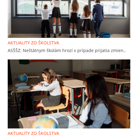
AKTUALITY ZO ŠKOLSTVA
ASŠŠZ: Neštátnym školám hrozí v prípade prijatia zmien..
AKTUALITY ZO ŠKOLSTVA