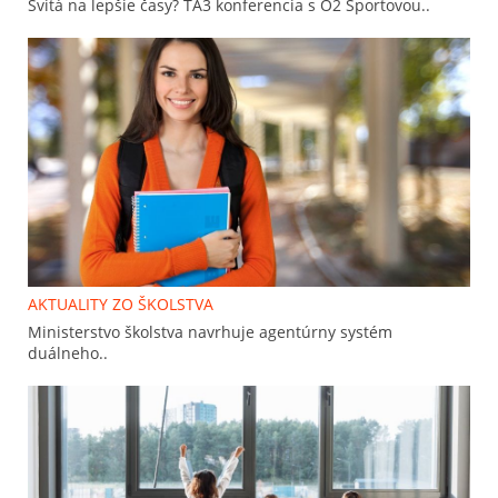
Svitá na lepšie časy? TA3 konferencia s O2 Športovou..
AKTUALITY ZO ŠKOLSTVA
Ministerstvo školstva navrhuje agentúrny systém
duálneho..