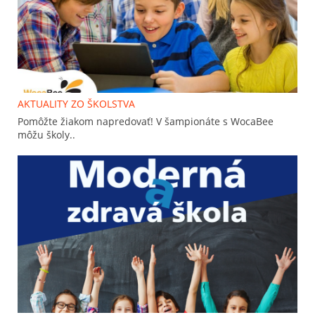
AKTUALITY ZO ŠKOLSTVA
Pomôžte žiakom napredovať! V šampionáte s WocaBee
môžu školy..