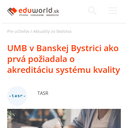
Pre učiteľov
/
Aktuality zo školstva
UMB v Banskej Bystrici ako
prvá požiadala o
akreditáciu systému kvality
TASR