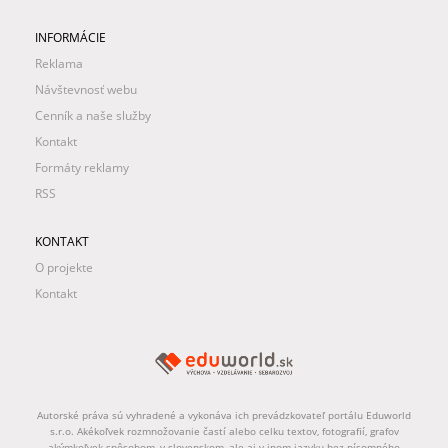
INFORMÁCIE
Reklama
Návštevnosť webu
Cenník a naše služby
Kontakt
Formáty reklamy
RSS
KONTAKT
O projekte
Kontakt
Autorské práva sú vyhradené a vykonáva ich prevádzkovateľ portálu Eduworld
s.r.o. Akékoľvek rozmnožovanie častí alebo celku textov, fotografií, grafov
akýmkoľvek spôsobom, v slovenskom, ale aj v inom jazyku bez písomného