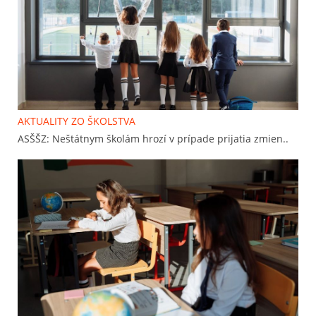
AKTUALITY ZO ŠKOLSTVA
ASŠŠZ: Neštátnym školám hrozí v prípade prijatia zmien..