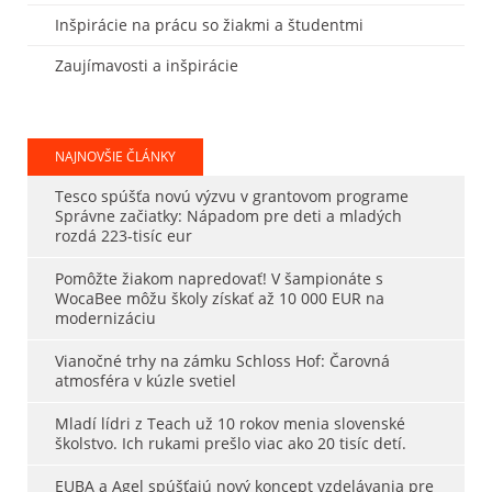
Inšpirácie na prácu so žiakmi a študentmi
Zaujímavosti a inšpirácie
NAJNOVŠIE ČLÁNKY
Tesco spúšťa novú výzvu v grantovom programe
Správne začiatky: Nápadom pre deti a mladých
rozdá 223-tisíc eur
Pomôžte žiakom napredovať! V šampionáte s
WocaBee môžu školy získať až 10 000 EUR na
modernizáciu
Vianočné trhy na zámku Schloss Hof: Čarovná
atmosféra v kúzle svetiel
Mladí lídri z Teach už 10 rokov menia slovenské
školstvo. Ich rukami prešlo viac ako 20 tisíc detí.
EUBA a Agel spúšťajú nový koncept vzdelávania pre