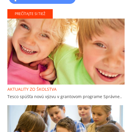
PREČÍTAJTE SI TIEŽ
AKTUALITY ZO ŠKOLSTVA
Tesco spúšťa novú výzvu v grantovom programe Správne..