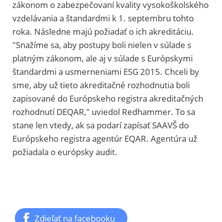
zákonom o zabezpečovaní kvality vysokoškolského
vzdelávania a štandardmi k 1. septembru tohto
roka. Následne majú požiadať o ich akreditáciu.
"Snažíme sa, aby postupy boli nielen v súlade s
platným zákonom, ale aj v súlade s Európskymi
štandardmi a usmerneniami ESG 2015. Chceli by
sme, aby už tieto akreditačné rozhodnutia boli
zapisované do Európskeho registra akreditačných
rozhodnutí DEQAR," uviedol Redhammer. To sa
stane len vtedy, ak sa podarí zapísať SAAVŠ do
Európskeho registra agentúr EQAR. Agentúra už
požiadala o európsky audit.
Zdieľať na facebooku