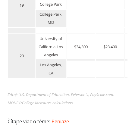
College Park
19
College Park,
MD
University of
California-Los
$34,300
$23,400
$
Angeles
20
Los Angeles,
CA
Zdroj: U.S. Department of Education, Peterson's,
PayScale.com
,
MONEY/College Measures calculations.
Čítajte viac o téme:
Peniaze