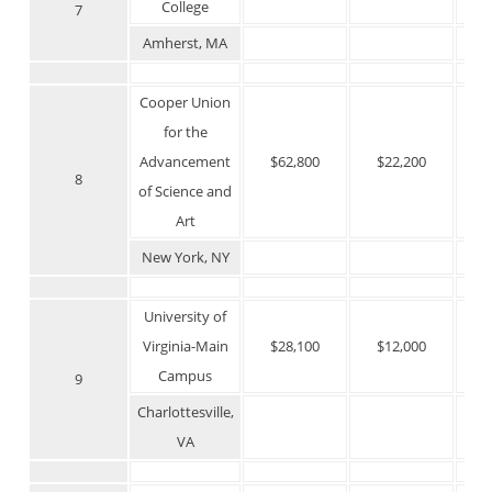
College
7
Amherst, MA
Cooper Union
for the
Advancement
$62,800
$22,200
$
8
of Science and
Art
New York, NY
University of
Virginia-Main
$28,100
$12,000
$
Campus
9
Charlottesville,
VA