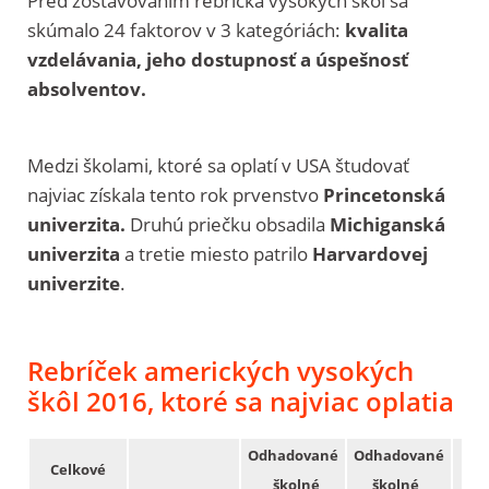
Pred zostavovaním rebríčka vysokých škôl sa
skúmalo 24 faktorov v 3 kategóriách:
kvalita
vzdelávania, jeho dostupnosť a úspešnosť
absolventov.
Medzi školami, ktoré sa oplatí v USA študovať
najviac získala tento rok prvenstvo
Princetonská
univerzita.
Druhú priečku obsadila
Michiganská
univerzita
a tretie miesto patrilo
Harvardovej
univerzite
.
Rebríček amerických vysokých
škôl 2016, ktoré sa najviac oplatia
Odhadované
Odhadované
Celkové
školné
školné
Z