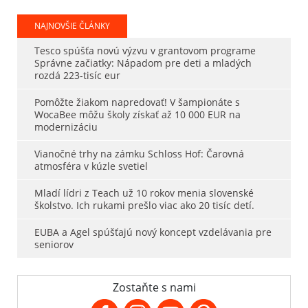
NAJNOVŠIE ČLÁNKY
Tesco spúšťa novú výzvu v grantovom programe
Správne začiatky: Nápadom pre deti a mladých
rozdá 223-tisíc eur
Pomôžte žiakom napredovať! V šampionáte s
WocaBee môžu školy získať až 10 000 EUR na
modernizáciu
Vianočné trhy na zámku Schloss Hof: Čarovná
atmosféra v kúzle svetiel
Mladí lídri z Teach už 10 rokov menia slovenské
školstvo. Ich rukami prešlo viac ako 20 tisíc detí.
EUBA a Agel spúšťajú nový koncept vzdelávania pre
seniorov
Zostaňte s nami