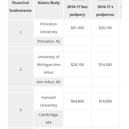
finančné
Názov školy
2016-17 bez
2016-17 s
abs
hodnotenie
podpory
podporou
Princeton
$61,300
$20,100
$
University
1
Princeton, NJ
University of
Michigan-Ann
$28,100
$14,300
$
2
Arbor
Ann Arbor, MI
Harvard
$64,800
$18,900
$
University
3
Cambridge,
MA