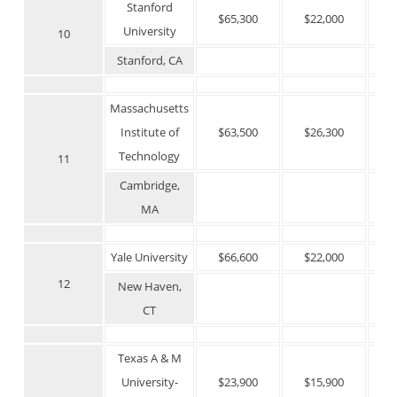
Stanford
$65,300
$22,000
$
University
10
Stanford, CA
Massachusetts
Institute of
$63,500
$26,300
$
Technology
11
Cambridge,
MA
Yale University
$66,600
$22,000
$
12
New Haven,
CT
Texas A & M
University-
$23,900
$15,900
$