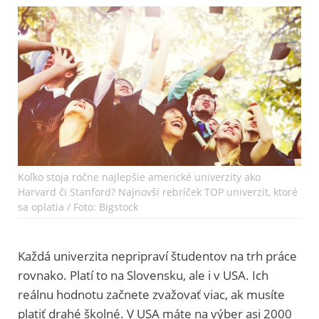
Koľko stoja ročne najlepšie americké univerzity ako
Harvard či Stanford? Najnovší rebríček TOP univerzít, ktoré
sa oplatia / Foto: Bigstock
Každá univerzita nepripraví študentov na trh práce
rovnako. Platí to na Slovensku, ale i v USA. Ich
reálnu hodnotu začnete zvažovať viac, ak musíte
platiť drahé školné. V USA máte na výber asi 2000