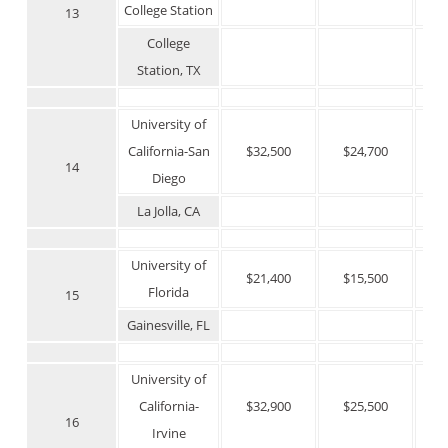
College Station
13
College
Station, TX
University of
California-San
$32,500
$24,700
$
14
Diego
La Jolla, CA
University of
$21,400
$15,500
$
Florida
15
Gainesville, FL
University of
California-
$32,900
$25,500
$
16
Irvine