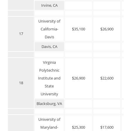
Irvine, CA
University of
California-
$35,100
$26,900
$
17
Davis
Davis, CA
Virginia
Polytechnic
Institute and
$26,900
$22,600
$
18
State
University
Blacksburg, VA
University of
Maryland-
$25,300
$17,600
$