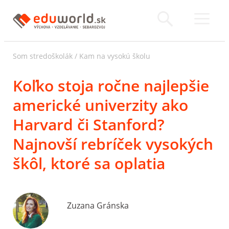
Som stredoškolák
/
Kam na vysokú školu
Koľko stoja ročne najlepšie
americké univerzity ako
Harvard či Stanford?
Najnovší rebríček vysokých
škôl, ktoré sa oplatia
Zuzana Gránska