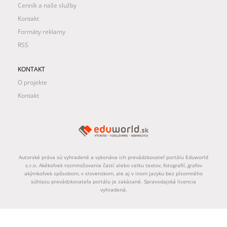
Cenník a naše služby
Kontakt
Formáty reklamy
RSS
KONTAKT
O projekte
Kontakt
Autorské práva sú vyhradené a vykonáva ich prevádzkovateľ portálu Eduworld
s.r.o. Akékoľvek rozmnožovanie častí alebo celku textov, fotografií, grafov
akýmkoľvek spôsobom, v slovenskom, ale aj v inom jazyku bez písomného
súhlasu prevádzkovateľa portálu je zakázané. Spravodajská licencia
vyhradená.