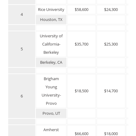
Rice University
$58,600
$24,300
$
4
Houston, TX
University of
California-
$35,700
$25,300
$
5
Berkeley
Berkeley, CA
Brigham
Young
$18,500
$14,700
$
University-
6
Provo
Provo, UT
Amherst
$66,600
$18,000
$