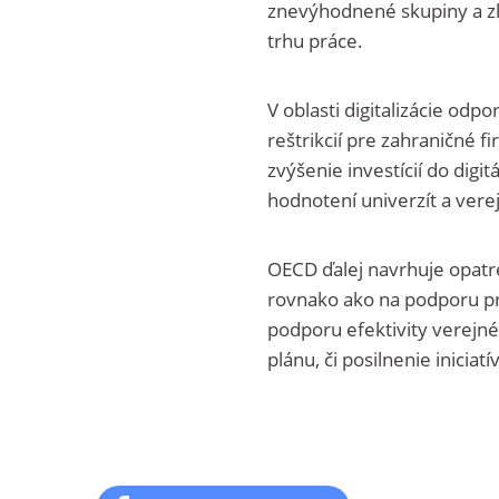
znevýhodnené skupiny a zlep
trhu práce.
V oblasti digitalizácie odp
reštrikcií pre zahraničné f
zvýšenie investícií do digi
hodnotení univerzít a vere
OECD ďalej navrhuje opatre
rovnako ako na podporu prí
podporu efektivity verejné
plánu, či posilnenie inicia