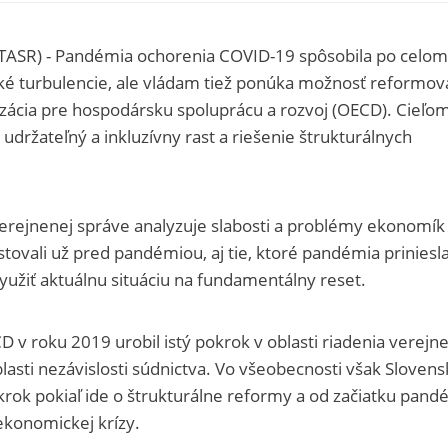
a (TASR) - Pandémia ochorenia COVID-19 spôsobila po celom
ké turbulencie, ale vládam tiež ponúka možnosť reformov
zácia pre hospodársku spoluprácu a rozvoj (OECD). Cieľo
udržateľný a inkluzívny rast a riešenie štrukturálnych
verejnenej správe analyzuje slabosti a problémy ekonomík
stovali už pred pandémiou, aj tie, ktoré pandémia priniesla
užiť aktuálnu situáciu na fundamentálny reset.
 v roku 2019 urobil istý pokrok v oblasti riadenia verejne
asti nezávislosti súdnictva. Vo všeobecnosti však Sloven
rok pokiaľ ide o štrukturálne reformy a od začiatku pand
 ekonomickej krízy.