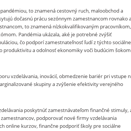
é pandémiou, to znamená cestovný ruch, maloobchod a
oskytujú dočasnú prácu sezónnym zamestnancom rovnako 
estnancom, to znamená nízkokvalifikovaným pracovníkom,
ómom. Pandémia ukázala, aké je potrebné zvýšiť
puláciou, čo podporí zamestnateľnosť ľudí z týchto sociálne
ko produktivitu a odolnosť ekonomiky voči budúcim šokom
ru vzdelávania, inovácií, obmedzenie bariér pri vstupe n
arginalizované skupiny a zvýšenie efektivity verejného
zdelávania poskytnúť zamestnávateľom finančné stimuly, 
ch zamestnancov, podporovať nové firmy vzdelávania
 online kurzov, finančne podporiť školy pre sociálne