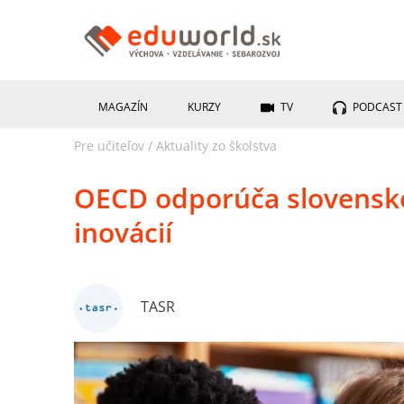
MAGAZÍN
KURZY
TV
PODCAST
Pre učiteľov
/
Aktuality zo školstva
OECD odporúča slovenske
inovácií
TASR