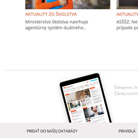
AKTUALITY ZO ŠKOLSTVA
AKTUALIT
Ministerstvo školstva navrhuje
ASŠŠZ: Ne
agentúrny systém duálneho..
prípade pr
Ďakujeme, že 
Články tvorím
PRIDAŤ DO NAŠEJ DATABÁZY
PRAVIDLÁ