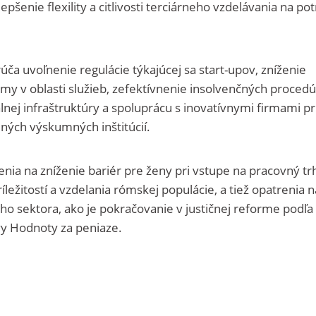
šenie flexility a citlivosti terciárneho vzdelávania na po
orúča uvoľnenie regulácie týkajúcej sa start-upov, zníženie
irmy v oblasti služieb, zefektívnenie insolvenčných procedú
tálnej infraštruktúry a spoluprácu s inovatívnymi firmami pr
jných výskumných inštitúcií.
nia na zníženie bariér pre ženy pri vstupe na pracovný tr
ležitostí a vzdelania rómskej populácie, a tiež opatrenia n
ho sektora, ako je pokračovanie v justičnej reforme podľa
tívy Hodnoty za peniaze.