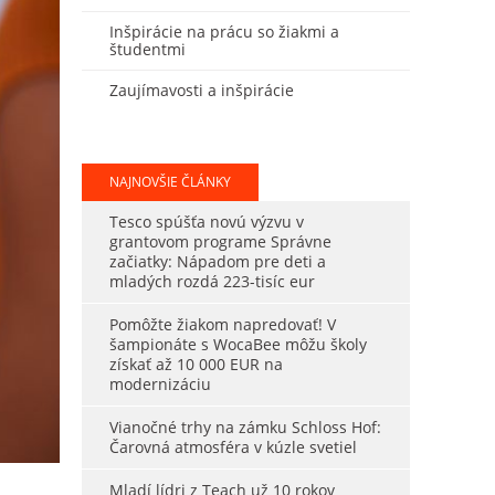
Inšpirácie na prácu so žiakmi a
študentmi
Zaujímavosti a inšpirácie
NAJNOVŠIE ČLÁNKY
Tesco spúšťa novú výzvu v
grantovom programe Správne
začiatky: Nápadom pre deti a
mladých rozdá 223-tisíc eur
Pomôžte žiakom napredovať! V
šampionáte s WocaBee môžu školy
získať až 10 000 EUR na
modernizáciu
Vianočné trhy na zámku Schloss Hof:
Čarovná atmosféra v kúzle svetiel
Mladí lídri z Teach už 10 rokov