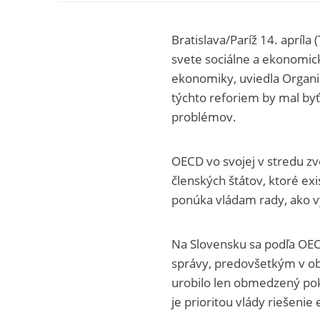
Bratislava/Paríž 14. apríl
svete sociálne a ekonomic
ekonomiky, uviedla Organi
týchto reforiem by mal byť 
problémov.
OECD vo svojej v stredu z
členských štátov, ktoré exi
ponúka vládam rady, ako vy
Na Slovensku sa podľa OECD
správy, predovšetkým v obl
urobilo len obmedzený pok
je prioritou vlády riešenie