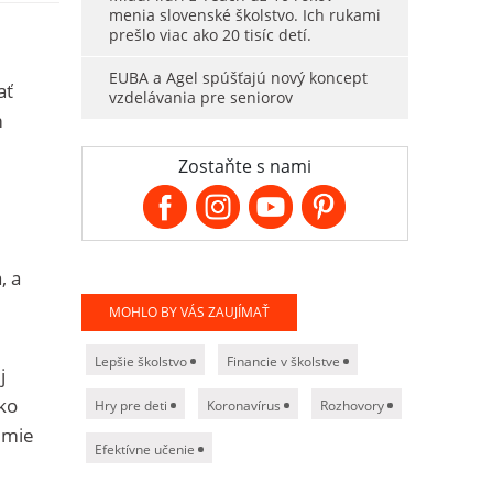
menia slovenské školstvo. Ich rukami
prešlo viac ako 20 tisíc detí.
EUBA a Agel spúšťajú nový koncept
ať
vzdelávania pre seniorov
m
Zostaňte s nami
, a
MOHLO BY VÁS ZAUJÍMAŤ
Lepšie školstvo
Financie v školstve
j
sko
Hry pre deti
Koronavírus
Rozhovory
émie
Efektívne učenie