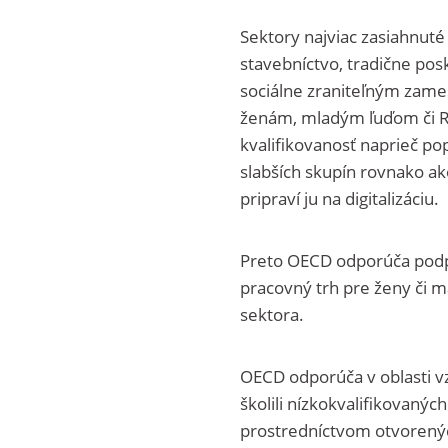
Sektory najviac zasiahnut
stavebníctvo, tradične p
sociálne zraniteľným zam
ženám, mladým ľuďom či R
kvalifikovanosť naprieč po
slabších skupín rovnako a
pripraví ju na digitalizáciu.
Preto OECD odporúča podpo
pracovný trh pre ženy či m
sektora.
OECD odporúča v oblasti v
školili nízkokvalifikovaný
prostredníctvom otvorených