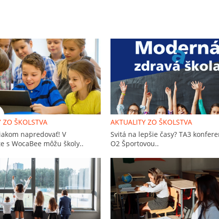
Y ZO ŠKOLSTVA
AKTUALITY ZO ŠKOLSTVA
iakom napredovať! V
Svitá na lepšie časy? TA3 konfere
e s WocaBee môžu školy..
O2 Športovou..