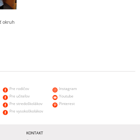
iť okruh
Pre rodičov
Instagram
Pre učiteľov
Youtube
Pre stredoškolákov
Pinterest
Pre vysokoškolákov
KONTAKT