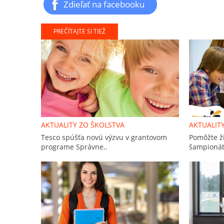
Zdieľať na facebooku
PREČÍTAJTE SI TIEŽ
AKTUALITY ZO ŠKOLSTVA
AKTUALIT
Tesco spúšťa novú výzvu v grantovom
Pomôžte ž
programe Správne..
šampionát