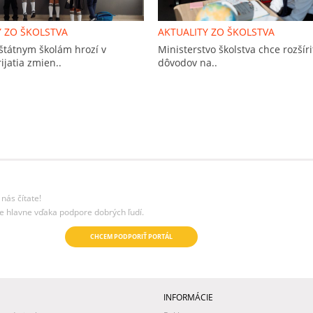
Y ZO ŠKOLSTVA
AKTUALITY ZO ŠKOLSTVA
štátnym školám hrozí v
Ministerstvo školstva chce rozšír
ijatia zmien..
dôvodov na..
nás čítate!
e hlavne vďaka podpore dobrých ľudí.
CHCEM PODPORIŤ PORTÁL
INFORMÁCIE