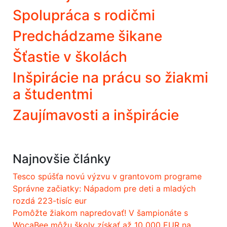
Spolupráca s rodičmi
Predchádzame šikane
Šťastie v školách
Inšpirácie na prácu so žiakmi
a študentmi
Zaujímavosti a inšpirácie
Najnovšie články
Tesco spúšťa novú výzvu v grantovom programe
Správne začiatky: Nápadom pre deti a mladých
rozdá 223-tisíc eur
Pomôžte žiakom napredovať! V šampionáte s
WocaBee môžu školy získať až 10 000 EUR na