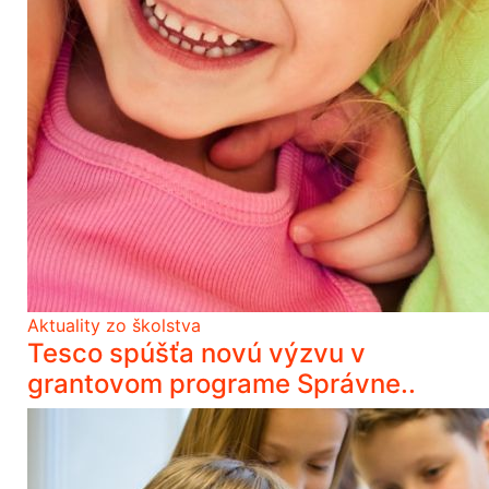
Aktuality zo školstva
Tesco spúšťa novú výzvu v
grantovom programe Správne..