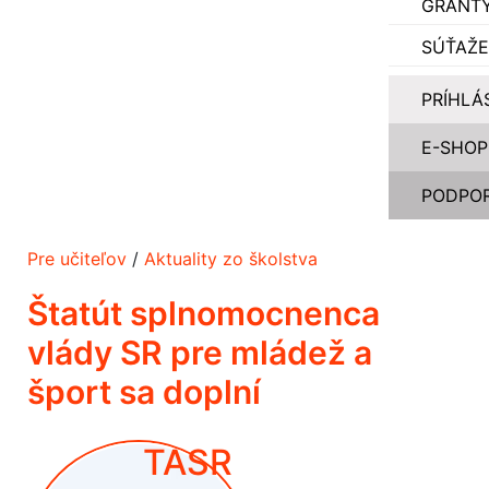
GRANT
SÚŤAŽE
PRÍHLÁ
E-SHOP
PODPOR
Pre učiteľov
/
Aktuality zo školstva
Štatút splnomocnenca
vlády SR pre mládež a
šport sa doplní
TASR