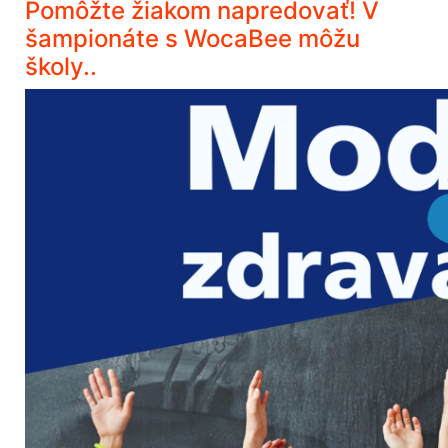
Pomôžte žiakom napredovať! V
šampionáte s WocaBee môžu
školy..