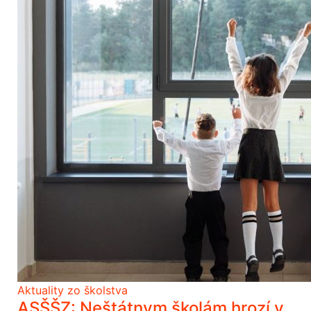
Aktuality zo školstva
ASŠŠZ: Neštátnym školám hrozí v