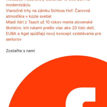
modernizáciu
Vianočné trhy na zámku Schloss Hof: Čarovná
atmosféra v kúzle svetiel
Mladí lídri z Teach už 10 rokov menia slovenské
školstvo. Ich rukami prešlo viac ako 20 tisíc detí.
EUBA a Agel spúšťajú nový koncept vzdelávania pre
seniorov
Zostaňte s nami