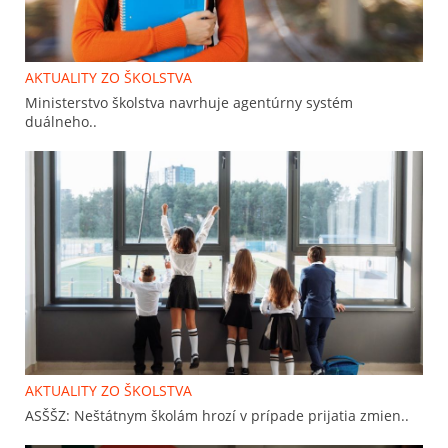
AKTUALITY ZO ŠKOLSTVA
Ministerstvo školstva navrhuje agentúrny systém
duálneho..
AKTUALITY ZO ŠKOLSTVA
ASŠŠZ: Neštátnym školám hrozí v prípade prijatia zmien..