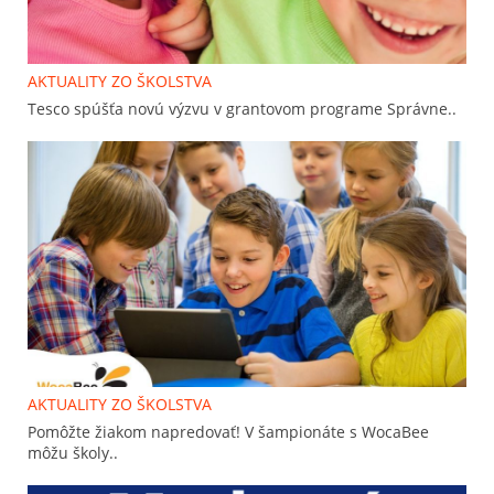
AKTUALITY ZO ŠKOLSTVA
Tesco spúšťa novú výzvu v grantovom programe Správne..
AKTUALITY ZO ŠKOLSTVA
Pomôžte žiakom napredovať! V šampionáte s WocaBee
môžu školy..