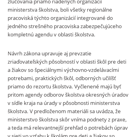
zlučovania priamo riadených organizácií
ministerstva školstva, boli všetky regionálne
pracoviská týchto organizácií integrované do
jedného strešného pracoviska zabezpečujúceho
kompletnú agendu v oblasti školstva.
Návrh zákona upravuje aj prevzatie
zriaďovateľských pôsobností v oblasti škôl pre deti
a žiakov so špeciálnymi výchovno-vzdelávacími
potrebami, praktických škôl, odborných učilíšť
priamo do rezortu školstva. Vyčlenené majú byť
pritom agendy odborov školstva okresných úradov
v sídle kraja na úrady v pôsobnosti ministerstva
školstva. V predloženom materiáli sa uvádza, že
ministerstvo školstva skôr vníma podnety z praxe,
a teda má relevantnejší prehľad o potrebách úprav
v sieti vo vzťahu k školám pre deti a žiakov so