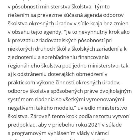
v pôsobnosti ministerstva školstva. Týmto
riešením sa prevezme súčasná agenda odborov
školstva okresných úradov v sídle kraja bez zmien
v obsahu tejto agendy. "Je to nevyhnutný krok ako
k prevzatiu zriaďovateľských pôsobností pri
niektorých druhoch škôl a školských zariadení a k
zjednoteniu a sprehľadneniu financovania
regionálneho školstva pod jedno ministerstvo, tak
aj k odstráneniu doterajších obmedzení v
praktickom výkone činnosti okresných úradov,
odborov školstva spôsobených práve dvojkoľajným
systémom riadenia so všetkými vymenovanými
negatívami takého modelu," uviedlo ministerstvo
školstva. Zároveň tento krok podľa rezortu vytvorí
predpoklad, aby v priebehu roku 2021 v súlade
s programovým vyhlásením vlády v rámci