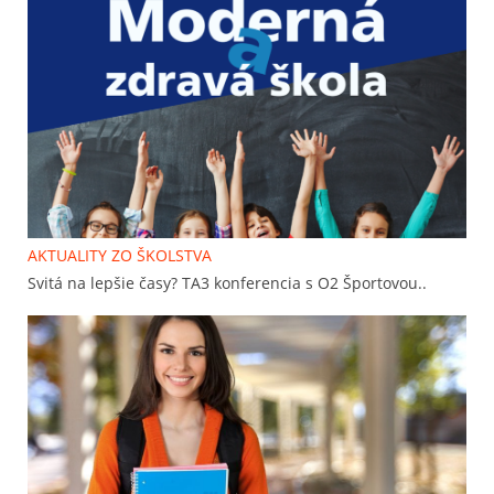
AKTUALITY ZO ŠKOLSTVA
Svitá na lepšie časy? TA3 konferencia s O2 Športovou..