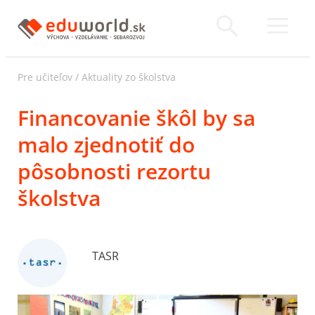
Pre učiteľov
/
Aktuality zo školstva
Financovanie škôl by sa
malo zjednotiť do
pôsobnosti rezortu
školstva
TASR