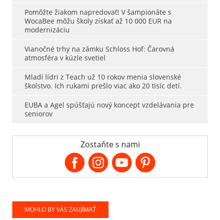
Pomôžte žiakom napredovať! V šampionáte s
WocaBee môžu školy získať až 10 000 EUR na
modernizáciu
Vianočné trhy na zámku Schloss Hof: Čarovná
atmosféra v kúzle svetiel
Mladí lídri z Teach už 10 rokov menia slovenské
školstvo. Ich rukami prešlo viac ako 20 tisíc detí.
EUBA a Agel spúšťajú nový koncept vzdelávania pre
seniorov
Zostaňte s nami
MOHLO BY VÁS ZAUJÍMAŤ