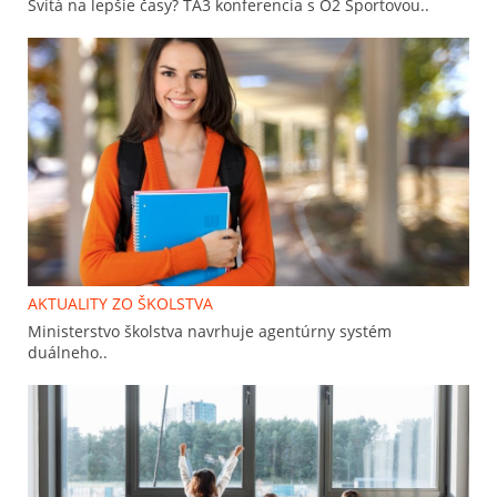
Svitá na lepšie časy? TA3 konferencia s O2 Športovou..
AKTUALITY ZO ŠKOLSTVA
Ministerstvo školstva navrhuje agentúrny systém
duálneho..