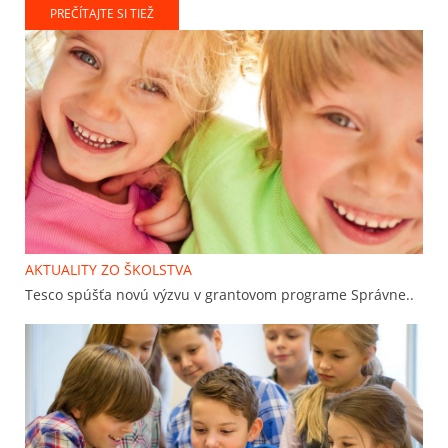
PREČÍTAJTE SI TIEŽ
AKTUALITY ZO ŠKOLSTVA
Tesco spúšťa novú výzvu v grantovom programe Správne..