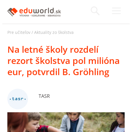
Pre učiteľov
/
Aktuality zo školstva
Na letné školy rozdelí
rezort školstva pol milióna
eur, potvrdil B. Gröhling
TASR