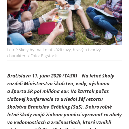
Letné školy by mali mať zážitkový, hravý a tvorivý
charakter. / Foto: Bigstock
Bratislava 11. júna 2020 (TASR) – Na letné školy
rozdelí Ministerstvo školstva, vedy, výskumu
a športu SR pol milióna eur. Vo štvrtok počas
tlačovej konferencie to uviedol šéf rezortu
školstva Branislav Gröhling (SaS). Dobrovoľné
letné školy majú žiakom pomôcť vyrovnať rozdiely
vo vedomostiach a zručnostiach, ktoré vznikli