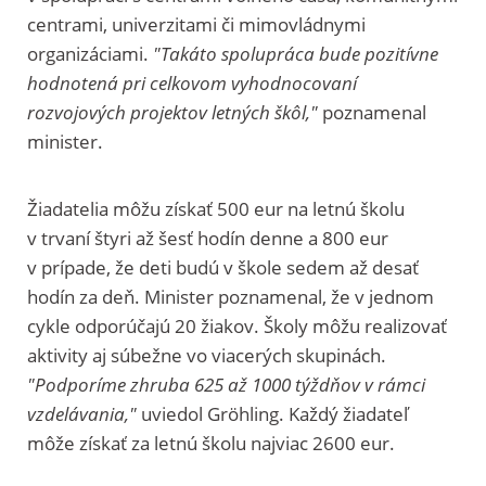
centrami, univerzitami či mimovládnymi
organizáciami.
"Takáto spolupráca bude pozitívne
hodnotená pri celkovom vyhodnocovaní
rozvojových projektov letných škôl,"
poznamenal
minister.
Žiadatelia môžu získať 500 eur na letnú školu
v trvaní štyri až šesť hodín denne a 800 eur
v prípade, že deti budú v škole sedem až desať
hodín za deň. Minister poznamenal, že v jednom
cykle odporúčajú 20 žiakov. Školy môžu realizovať
aktivity aj súbežne vo viacerých skupinách.
"Podporíme zhruba 625 až 1000 týždňov v rámci
vzdelávania,"
uviedol Gröhling. Každý žiadateľ
môže získať za letnú školu najviac 2600 eur.