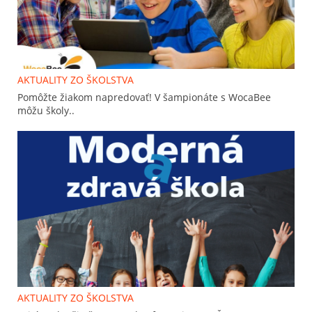
AKTUALITY ZO ŠKOLSTVA
Pomôžte žiakom napredovať! V šampionáte s WocaBee
môžu školy..
AKTUALITY ZO ŠKOLSTVA