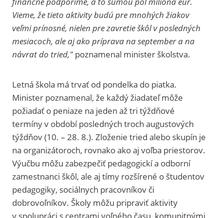
finančne podporíme, a to sumou pol milióna eur.
Vieme, že tieto aktivity budú pre mnohých žiakov
veľmi prínosné, nielen pre zavretie škôl v posledných
mesiacoch, ale aj ako príprava na september a na
návrat do tried,"
poznamenal minister školstva.
Letná škola má trvať od pondelka do piatka.
Minister poznamenal, že každý žiadateľ môže
požiadať o peniaze na jeden až tri týždňové
termíny v období posledných troch augustových
týždňov (10. – 28. 8.). Zloženie tried alebo skupín je
na organizátoroch, rovnako ako aj voľba priestorov.
Výučbu môžu zabezpečiť pedagogickí a odborní
zamestnanci škôl, ale aj tímy rozšírené o študentov
pedagogiky, sociálnych pracovníkov či
dobrovoľníkov. Školy môžu pripraviť aktivity
v spolupráci s centrami voľného času, komunitnými