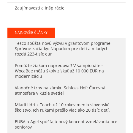
Zaujímavosti a inšpirácie
NAJNOVŠIE ČLÁNKY
Tesco spúšťa novú výzvu v grantovom programe
Správne začiatky: Nápadom pre deti a mladých
rozdá 223-tisíc eur
Pomôžte žiakom napredovať! V šampionáte s
WocaBee môžu školy získať až 10 000 EUR na
modernizáciu
Vianočné trhy na zámku Schloss Hof: Čarovná
atmosféra v kúzle svetiel
Mladí lídri z Teach už 10 rokov menia slovenské
školstvo. Ich rukami prešlo viac ako 20 tisíc detí.
EUBA a Agel spúšťajú nový koncept vzdelávania pre
seniorov