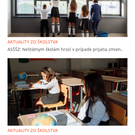
AKTUALITY ZO ŠKOLSTVA
ASŠŠZ: Neštátnym školám hrozí v prípade prijatia zmien..
AKTUALITY ZO ŠKOLSTVA