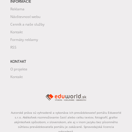
INFORMÁCIE
Reklama
Návštevnosť webu
Cenník a naše služby
Kontakt
Formáty reklamy
RSS
KONTAKT
O projekte
Kontakt
Autorské práva sú vyhradené a vykonáva ich prevádzkovateľ portálu Eduworld
s.r.o. Akékoľvek rozmnožovanie častí alebo celku textov, fotografií, grafov
akýmkoľvek spôsobom, v slovenskom, ale aj v inom jazyku bez písomného
súhlasu prevádzkovateľa portálu je zakázané. Spravodajská licencia
vyhradená.