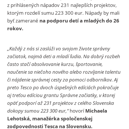
z prihlásených nápadov 231 najlepších projektov,
ktorým rozdelí sumu 223 300 eur. Nápady by mali
byť zamerané
na podporu detí a mladých
do 26
rokov.
„Každý z nás si zaslúži vo svojom živote správny
začiatok, najmä deti a mladí ľudia. Na dobrý rozbeh
často stačí absolvovanie kurzu, športovanie,
naučenie sa niečoho nového alebo rozvíjanie talentu
či nájdenie správnej cesty za pomoci odborníkov. Aj
preto Tesco po dvoch úspešných edíciách pokračuje
aj treťou edíciou grantu Správne začiatky, v ktorej
opäť podporí až 231 projektov z celého Slovenska
dokopy sumou 223 300 eur,“
hovorí
Michaela
Lehotská, manažérka spoločenskej
zodpovednosti Tesca na Slovensku.