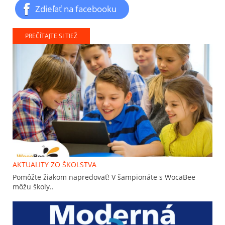
Zdieľať na facebooku
PREČÍTAJTE SI TIEŽ
AKTUALITY ZO ŠKOLSTVA
Pomôžte žiakom napredovať! V šampionáte s WocaBee
môžu školy..