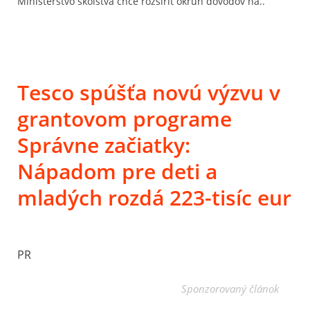
Ministerstvo školstva chce rozšíriť okruh dôvodov na..
Tesco spúšťa novú výzvu v
grantovom programe
Správne začiatky:
Nápadom pre deti a
mladých rozdá 223-tisíc eur
PR
Sponzorovaný článok