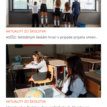
AKTUALITY ZO ŠKOLSTVA
ASŠŠZ: Neštátnym školám hrozí v prípade prijatia zmien..
AKTUALITY ZO ŠKOLSTVA