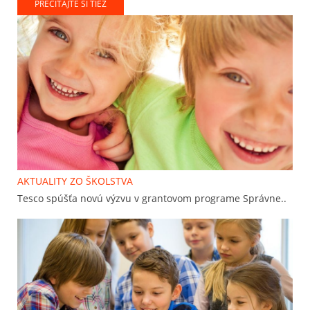
PREČÍTAJTE SI TIEŽ
AKTUALITY ZO ŠKOLSTVA
Tesco spúšťa novú výzvu v grantovom programe Správne..