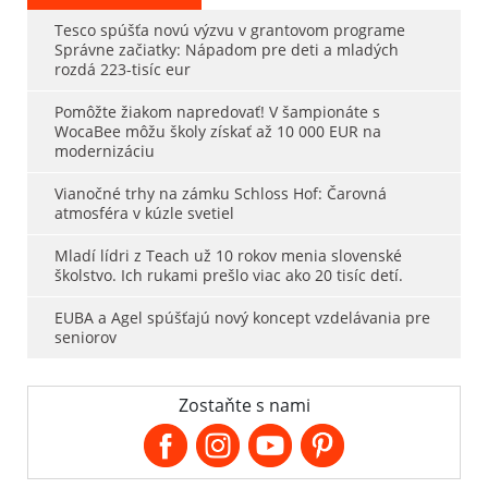
Tesco spúšťa novú výzvu v grantovom programe
Správne začiatky: Nápadom pre deti a mladých
rozdá 223-tisíc eur
Pomôžte žiakom napredovať! V šampionáte s
WocaBee môžu školy získať až 10 000 EUR na
modernizáciu
Vianočné trhy na zámku Schloss Hof: Čarovná
atmosféra v kúzle svetiel
Mladí lídri z Teach už 10 rokov menia slovenské
školstvo. Ich rukami prešlo viac ako 20 tisíc detí.
EUBA a Agel spúšťajú nový koncept vzdelávania pre
seniorov
Zostaňte s nami