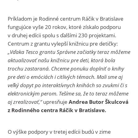
Príkladom je Rodinné centrum Ráčik v Bratislave
fungujúce vyše 20 rokov, ktoré získalo podporu
v druhej edícii spolu s ďalšími 230 projektami.
Centrum z grantu vylepší knižnicu pre detičky:
„Vďaka Tesco grantu Správne začiatky teraz môžeme
aktualizovať našu knižnicu pre deti, ktorá bola
trochu zastaraná. Chceme ponuku doplniť o knihy
pre deti o emóciách i citlivých témach. Mali sme aj
veľký dopyt po interaktívnych knihách so zvukmi či s
elektronickým perom. Tešíme sa, že to teraz môžeme
aj zrealizovať,“
upresňuje
Andrea Butor Škulcová
z Rodinného centra Ráčik v Bratislave.
O výške podpory v tretej edícii budú v zime