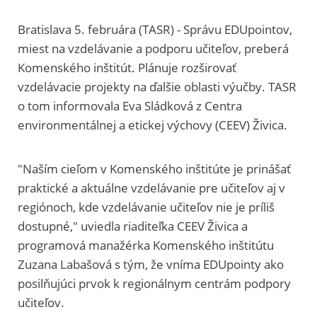
Bratislava 5. februára (TASR) - Správu EDUpointov,
miest na vzdelávanie a podporu učiteľov, preberá
Komenského inštitút. Plánuje rozširovať
vzdelávacie projekty na ďalšie oblasti výučby. TASR
o tom informovala Eva Sládková z Centra
environmentálnej a etickej výchovy (CEEV) Živica.
"Naším cieľom v Komenského inštitúte je prinášať
praktické a aktuálne vzdelávanie pre učiteľov aj v
regiónoch, kde vzdelávanie učiteľov nie je príliš
dostupné," uviedla riaditeľka CEEV Živica a
programová manažérka Komenského inštitútu
Zuzana Labašová s tým, že vníma EDUpointy ako
posilňujúci prvok k regionálnym centrám podpory
učiteľov.