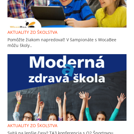
AKTUALITY ZO ŠKOLSTVA
Pomôžte žiakom napredovať! V šampionáte s WocaBee
môžu školy..
AKTUALITY ZO ŠKOLSTVA
Svitá na lepšie časy? TA3 konferencia s O2 Športovou..