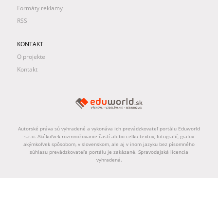
Formáty reklamy
RSS
KONTAKT
O projekte
Kontakt
Autorské práva sú vyhradené a vykonáva ich prevádzkovateľ portálu Eduworld
s.r.o. Akékoľvek rozmnožovanie častí alebo celku textov, fotografií, grafov
akýmkoľvek spôsobom, v slovenskom, ale aj v inom jazyku bez písomného
súhlasu prevádzkovateľa portálu je zakázané. Spravodajská licencia
vyhradená.