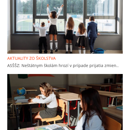
AKTUALITY ZO ŠKOLSTVA
ASŠŠZ: Neštátnym školám hrozí v prípade prijatia zmien..