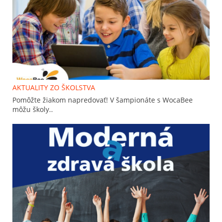
AKTUALITY ZO ŠKOLSTVA
Pomôžte žiakom napredovať! V šampionáte s WocaBee
môžu školy..