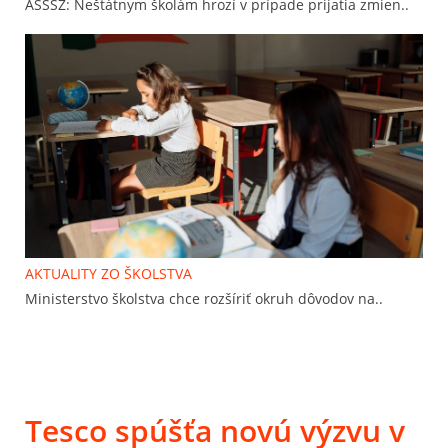
ASŠŠZ: Neštátnym školám hrozí v prípade prijatia zmien..
AKTUALITY ZO ŠKOLSTVA
Ministerstvo školstva chce rozšíriť okruh dôvodov na..
Tesco spúšťa novú výzvu v