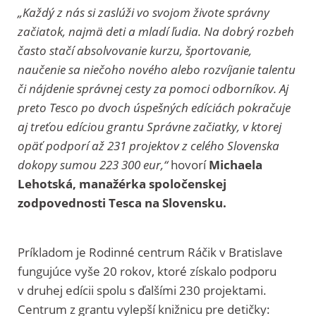
„Každý z nás si zaslúži vo svojom živote správny
začiatok, najmä deti a mladí ľudia. Na dobrý rozbeh
často stačí absolvovanie kurzu, športovanie,
naučenie sa niečoho nového alebo rozvíjanie talentu
či nájdenie správnej cesty za pomoci odborníkov. Aj
preto Tesco po dvoch úspešných edíciách pokračuje
aj treťou edíciou grantu Správne začiatky, v ktorej
opäť podporí až 231 projektov z celého Slovenska
dokopy sumou 223 300 eur,“
hovorí
Michaela
Lehotská, manažérka spoločenskej
zodpovednosti Tesca na Slovensku.
Príkladom je Rodinné centrum Ráčik v Bratislave
fungujúce vyše 20 rokov, ktoré získalo podporu
v druhej edícii spolu s ďalšími 230 projektami.
Centrum z grantu vylepší knižnicu pre detičky: