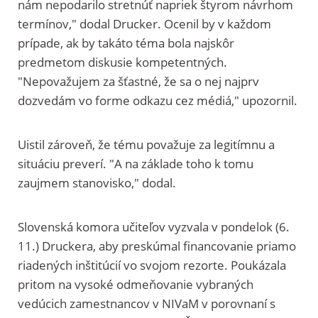
nám nepodarilo stretnúť napriek štyrom návrhom
termínov," dodal Drucker. Ocenil by v každom
prípade, ak by takáto téma bola najskôr
predmetom diskusie kompetentných.
"Nepovažujem za šťastné, že sa o nej najprv
dozvedám vo forme odkazu cez médiá," upozornil.
Uistil zároveň, že tému považuje za legitímnu a
situáciu preverí. "A na základe toho k tomu
zaujmem stanovisko," dodal.
Slovenská komora učiteľov vyzvala v pondelok (6.
11.) Druckera, aby preskúmal financovanie priamo
riadených inštitúcií vo svojom rezorte. Poukázala
pritom na vysoké odmeňovanie vybraných
vedúcich zamestnancov v NIVaM v porovnaní s