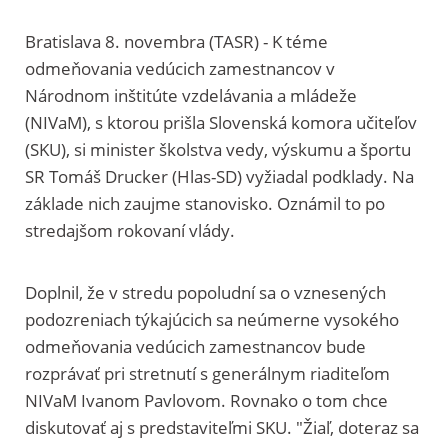
Bratislava 8. novembra (TASR) - K téme
odmeňovania vedúcich zamestnancov v
Národnom inštitúte vzdelávania a mládeže
(NIVaM), s ktorou prišla Slovenská komora učiteľov
(SKU), si minister školstva vedy, výskumu a športu
SR Tomáš Drucker (Hlas-SD) vyžiadal podklady. Na
základe nich zaujme stanovisko. Oznámil to po
stredajšom rokovaní vlády.
Doplnil, že v stredu popoludní sa o vznesených
podozreniach týkajúcich sa neúmerne vysokého
odmeňovania vedúcich zamestnancov bude
rozprávať pri stretnutí s generálnym riaditeľom
NIVaM Ivanom Pavlovom. Rovnako o tom chce
diskutovať aj s predstaviteľmi SKU. "Žiaľ, doteraz sa