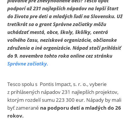
plávanie pre znevýhodnené deti? Tesco opäť
podporí až 231 najlepších nápadov na lepší štart
do života pre deti a mladých ľudí na Slovensku. Už
tretíkrát sa o grant Správne začiatky môžu
uchádzať mestá, obce, školy, škôlky, centrá
voľného času, neziskové organizácie, občianske
združenia a iné organizácie. Nápad stačí prihlásiť
do 9. novembra tohto roka online cez stránku
Správne začiatky.
Tesco spolu s Pontis Impact, s. r. o., vyberie
z prihlásených nápadov 231 najlepších projektov,
ktorým rozdelí sumu 223 300 eur. Nápady by mali
byť zamerané
na podporu detí a mladých
do 26
rokov.