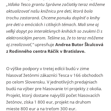
„Vďaka Tesco grantu Správne začiatky teraz môžeme
aktualizovať našu knižnicu pre deti, ktorá bola
trochu zastaraná. Chceme ponuku doplniť o knihy
pre deti o emóciách i citlivých témach. Mali sme aj
veľký dopyt po interaktívnych knihách so zvukmi či s
elektronickým perom. Tešíme sa, že to teraz môžeme
aj zrealizovať,“
upresňuje
Andrea Butor Škulcová
z Rodinného centra Ráčik v Bratislave.
O výške podpory v tretej edícii budú v zime
hlasovať žetónmi zákazníci Tesca v 166 obchodoch
po celom Slovensku. V jednotlivých predajniach
budú na výber pre hlasovanie tri projekty z okolia.
Projekt, ktorý dostane najvyšší počet hlasovacích
žetónov, získa 1 800 eur, projekt na druhom
mieste 800 eur a na treťom 300 eur.