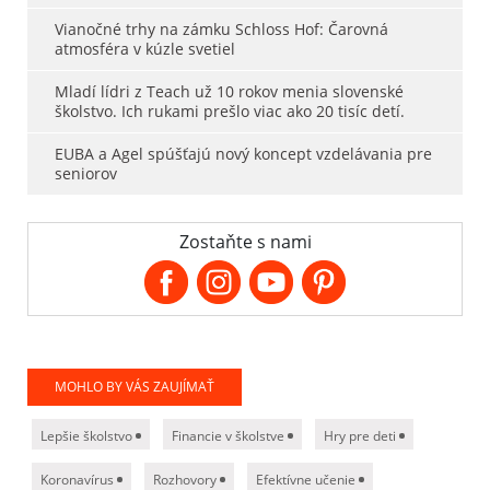
Vianočné trhy na zámku Schloss Hof: Čarovná
atmosféra v kúzle svetiel
Mladí lídri z Teach už 10 rokov menia slovenské
školstvo. Ich rukami prešlo viac ako 20 tisíc detí.
EUBA a Agel spúšťajú nový koncept vzdelávania pre
seniorov
Zostaňte s nami
MOHLO BY VÁS ZAUJÍMAŤ
Lepšie školstvo
Financie v školstve
Hry pre deti
Koronavírus
Rozhovory
Efektívne učenie