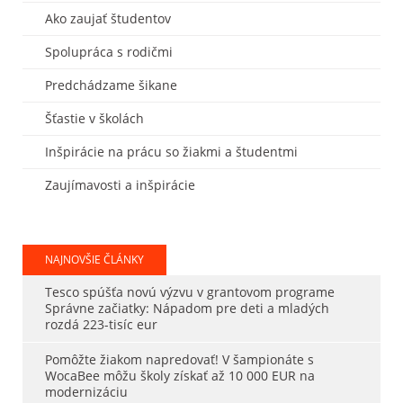
Ako zaujať študentov
Spolupráca s rodičmi
Predchádzame šikane
Šťastie v školách
Inšpirácie na prácu so žiakmi a študentmi
Zaujímavosti a inšpirácie
NAJNOVŠIE ČLÁNKY
Tesco spúšťa novú výzvu v grantovom programe
Správne začiatky: Nápadom pre deti a mladých
rozdá 223-tisíc eur
Pomôžte žiakom napredovať! V šampionáte s
WocaBee môžu školy získať až 10 000 EUR na
modernizáciu