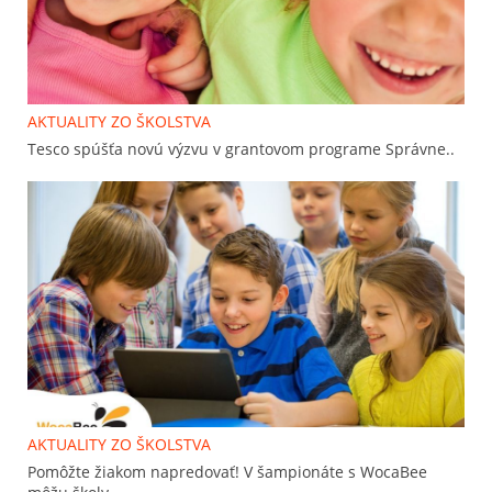
AKTUALITY ZO ŠKOLSTVA
Tesco spúšťa novú výzvu v grantovom programe Správne..
AKTUALITY ZO ŠKOLSTVA
Pomôžte žiakom napredovať! V šampionáte s WocaBee