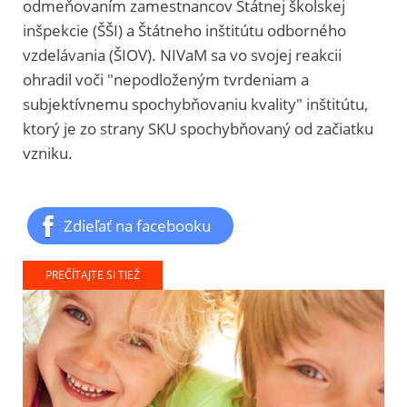
odmeňovaním zamestnancov Štátnej školskej
inšpekcie (ŠŠI) a Štátneho inštitútu odborného
vzdelávania (ŠIOV). NIVaM sa vo svojej reakcii
ohradil voči "nepodloženým tvrdeniam a
subjektívnemu spochybňovaniu kvality" inštitútu,
ktorý je zo strany SKU spochybňovaný od začiatku
vzniku.
Zdieľať na facebooku
PREČÍTAJTE SI TIEŽ