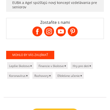
EUBA a Agel spúšťajú nový koncept vzdelávania pre
seniorov
Zostaňte s nami
MOHLO BY VÁS ZAUJÍMAŤ
Lepšie školstvo
Financie v školstve
Hry pre deti
Koronavírus
Rozhovory
Efektívne učenie