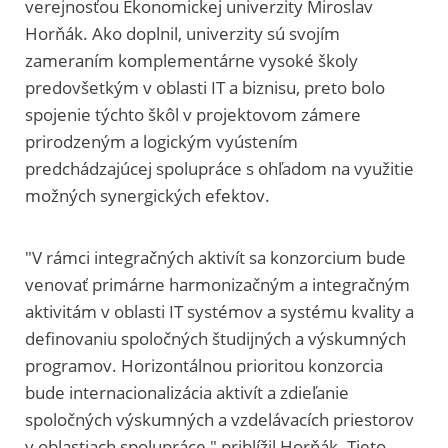
verejnosťou Ekonomickej univerzity Miroslav
Horňák. Ako doplnil, univerzity sú svojím
zameraním komplementárne vysoké školy
predovšetkým v oblasti IT a biznisu, preto bolo
spojenie týchto škôl v projektovom zámere
prirodzeným a logickým vyústením
predchádzajúcej spolupráce s ohľadom na využitie
možných synergických efektov.
"V rámci integračných aktivít sa konzorcium bude
venovať primárne harmonizačným a integračným
aktivitám v oblasti IT systémov a systému kvality a
definovaniu spoločných študijných a výskumných
programov. Horizontálnou prioritou konzorcia
bude internacionalizácia aktivít a zdieľanie
spoločných výskumných a vzdelávacích priestorov
v oblastiach spolupráce," priblížil Horňák. Tieto