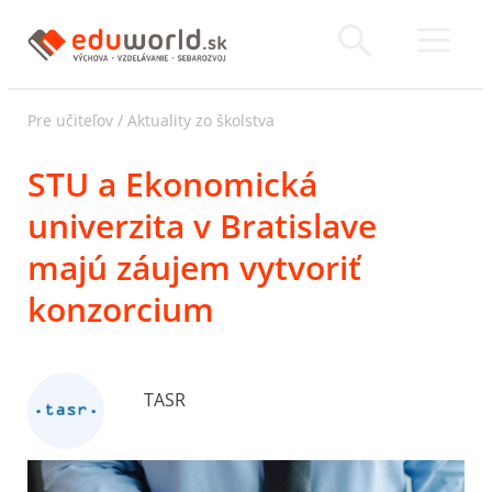
Pre učiteľov
/
Aktuality zo školstva
STU a Ekonomická
univerzita v Bratislave
majú záujem vytvoriť
konzorcium
TASR