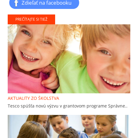
Zdieľať na facebooku
PREČÍTAJTE SI TIEŽ
AKTUALITY ZO ŠKOLSTVA
Tesco spúšťa novú výzvu v grantovom programe Správne..