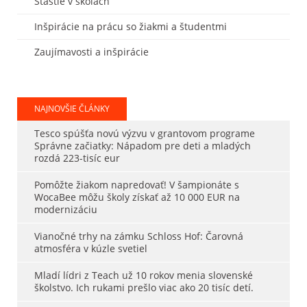
Šťastie v školách
Inšpirácie na prácu so žiakmi a študentmi
Zaujímavosti a inšpirácie
NAJNOVŠIE ČLÁNKY
Tesco spúšťa novú výzvu v grantovom programe
Správne začiatky: Nápadom pre deti a mladých
rozdá 223-tisíc eur
Pomôžte žiakom napredovať! V šampionáte s
WocaBee môžu školy získať až 10 000 EUR na
modernizáciu
Vianočné trhy na zámku Schloss Hof: Čarovná
atmosféra v kúzle svetiel
Mladí lídri z Teach už 10 rokov menia slovenské
školstvo. Ich rukami prešlo viac ako 20 tisíc detí.