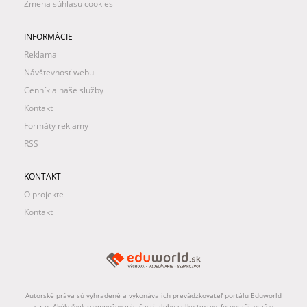
Zmena súhlasu cookies
INFORMÁCIE
Reklama
Návštevnosť webu
Cenník a naše služby
Kontakt
Formáty reklamy
RSS
KONTAKT
O projekte
Kontakt
Autorské práva sú vyhradené a vykonáva ich prevádzkovateľ portálu Eduworld
s.r.o. Akékoľvek rozmnožovanie častí alebo celku textov, fotografií, grafov