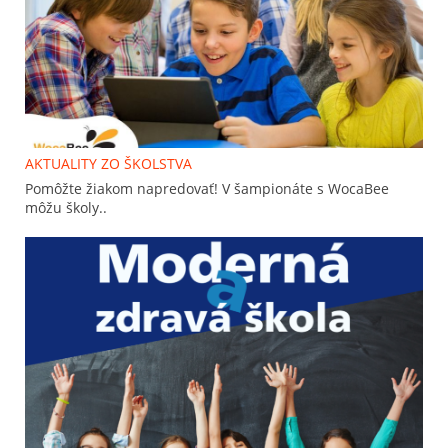
AKTUALITY ZO ŠKOLSTVA
Pomôžte žiakom napredovať! V šampionáte s WocaBee
môžu školy..