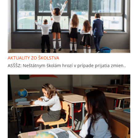
AKTUALITY ZO ŠKOLSTVA
ASŠŠZ: Neštátnym školám hrozí v prípade prijatia zmien..