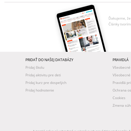
Ďakujeme, že 
Články tvorím
PRIDAŤ DO NAŠEJ DATABÁZY
PRAVIDLÁ
Pridaj školu
Všeobecné
Pridaj aktivitu pre deti
Všeobecné
Pridaj kurz pre dospelých
Pravidlá pr
Pridaj hodnotenie
Ochrana os
Cookies
Zmena súhl