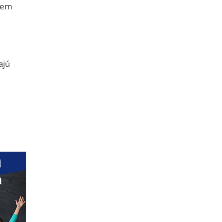
ujem
ajú