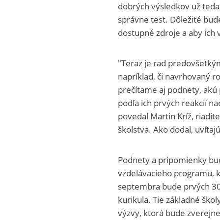
dobrých výsledkov už teda 
správne test. Dôležité bud
dostupné zdroje a aby ich ve
"Teraz je rad predovšetkým
napríklad, či navrhovaný ro
prečítame aj podnety, akú 
podľa ich prvých reakcií n
povedal Martin Kríž, riadit
školstva. Ako dodal, uvítaj
Podnety a pripomienky bu
vzdelávacieho programu, k
septembra bude prvých 30 
kurikula. Tie základné škol
výzvy, ktorá bude zverejn