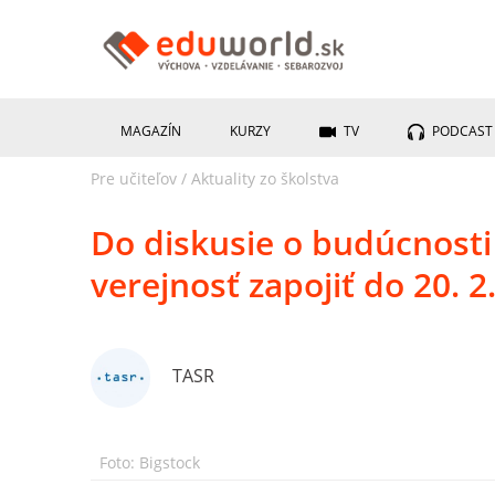
MAGAZÍN
KURZY
TV
PODCAST
Pre učiteľov
/
Aktuality zo školstva
Do diskusie o budúcnosti
verejnosť zapojiť do 20. 2
TASR
Foto: Bigstock