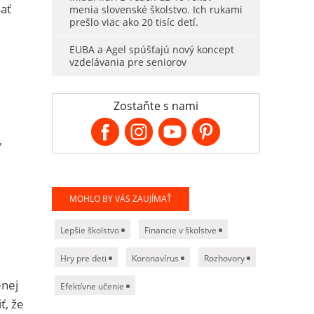
sať
menia slovenské školstvo. Ich rukami
prešlo viac ako 20 tisíc detí.
EUBA a Agel spúšťajú nový koncept
vzdelávania pre seniorov
Zostaňte s nami
"
MOHLO BY VÁS ZAUJÍMAŤ
Lepšie školstvo
Financie v školstve
Hry pre deti
Koronavírus
Rozhovory
enej
Efektívne učenie
ť, že