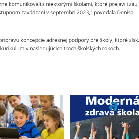
e komunikovali s niektorými školami, ktoré prejavili zá
ostupnom zavádzaní v septembri 2023," povedala Denisa
i prípravu koncepcie adresnej podpory pre školy, ktoré získ
kurikulum v nasledujúcich troch školských rokoch.