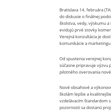
Bratislava 14. februára (TA
do diskusie o finálnej po
školstva, vedy, výskumu a 
evidujú prvé stovky kome
Verejná konzultácia je do
komunikácie a marketingu 
Od spustenia verejnej konz
súčasne pripravuje výzvu p
pilotného overovania nové
Nové obsahové a výkonové
školám lepšie a kvalitnejši
vzdelávacím štandardom sa 
pozornosti sa dostanú proj