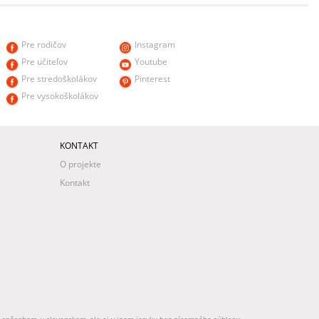
Pre rodičov
Instagram
Pre učiteľov
Youtube
Pre stredoškolákov
Pinterest
Pre vysokoškolákov
KONTAKT
O projekte
Kontakt