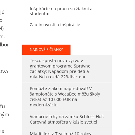
Inšpirácie na prácu so žiakmi a
jú
študentmi
o
Zaujímavosti a inšpirácie
M)
m.
dbor
NAJNOVŠIE ČLÁNKY
Tesco spúšťa novú výzvu v
grantovom programe Správne
stva
začiatky: Nápadom pre deti a
mladých rozdá 223-tisíc eur
Pomôžte žiakom napredovať! V
šampionáte s WocaBee môžu školy
získať až 10 000 EUR na
modernizáciu
žu
atným
Vianočné trhy na zámku Schloss Hof:
Čarovná atmosféra v kúzle svetiel
ie
Mladí lídri z Teach už 10 rokov