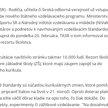
SR) - Rodičia, učitelia či široká odborná verejnosť už vstupu
dobe nového štátneho vzdelávacieho programu. Ministerstv
športu SR a Národný inštitút vzdelávania a mládeže (NIVa
ntárov a podnetov k navrhovaným vzdelávacím štandardo
stupná do pondelka 20. februára. TASR o tom informoval o
rezortu školstva.
ultácie navštívilo stránku takmer 10.000 ľudí. Rezort škol
re základné školy (ZŠ), ktoré majú záujem zapojiť sa do
ho kurikula.
 štandardy sú súčasťou kurikulárnych zmien, ktoré pomô
e pripraviť žiakov na život v 21. storočí. Oproti doteraz pl
ešte väčší dôraz kladie na opis toho, čo žiak dokáže. Do
ekty, experimenty či zážitkové vzdelávanie. "Na dosiahnut