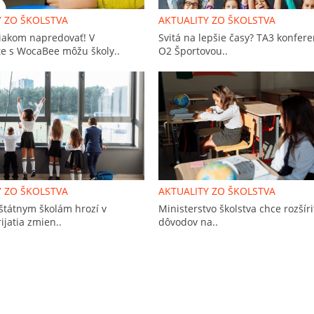
Y ZO ŠKOLSTVA
AKTUALITY ZO ŠKOLSTVA
iakom napredovať! V
Svitá na lepšie časy? TA3 konfere
e s WocaBee môžu školy..
O2 Športovou..
Y ZO ŠKOLSTVA
AKTUALITY ZO ŠKOLSTVA
štátnym školám hrozí v
Ministerstvo školstva chce rozšír
ijatia zmien..
dôvodov na..