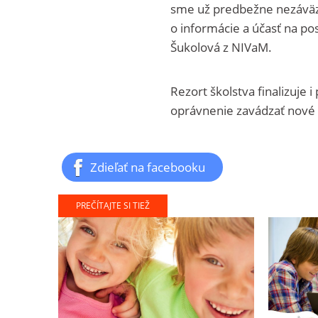
sme už predbežne nezáväzn
o informácie a účasť na p
Šukolová z NIVaM.
Rezort školstva finalizuje 
oprávnenie zavádzať nové 
Zdieľať na facebooku
PREČÍTAJTE SI TIEŽ