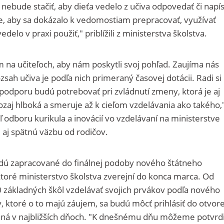
nebude stačiť, aby dieťa vedelo z učiva odpovedať či napí
e, aby sa dokázalo k vedomostiam prepracovať, využívať
delo v praxi použiť," priblížili z ministerstva školstva.
 na učiteľoch, aby nám poskytli svoj pohľad. Zaujíma nás
zsah učiva je podľa nich primeraný časovej dotácii. Radi si
podporu budú potrebovať pri zvládnutí zmeny, ktorá je aj
aozaj hlboká a smeruje až k cieľom vzdelávania ako takého,
eľ odboru kurikula a inovácií vo vzdelávaní na ministerstve
ú aj spätnú väzbu od rodičov.
dú zapracované do finálnej podoby nového štátneho
toré ministerstvo školstva zverejní do konca marca. Od
základných škôl vzdelávať svojich prvákov podľa nového
y, ktoré o to majú záujem, sa budú môcť prihlásiť do otvor
ená v najbližších dňoch. "K dnešnému dňu môžeme potvrdi