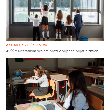
AKTUALITY ZO ŠKOLSTVA
ASŠŠZ: Neštátnym školám hrozí v prípade prijatia zmien..