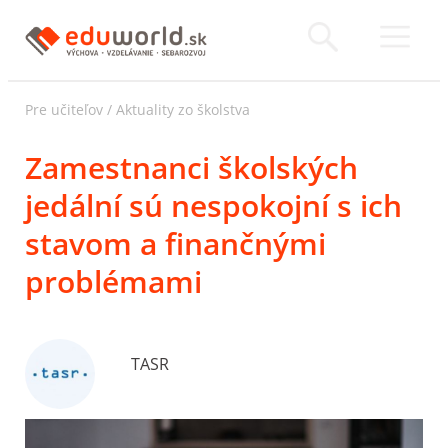
Pre učiteľov
/
Aktuality zo školstva
Zamestnanci školských
jedální sú nespokojní s ich
stavom a finančnými
problémami
TASR