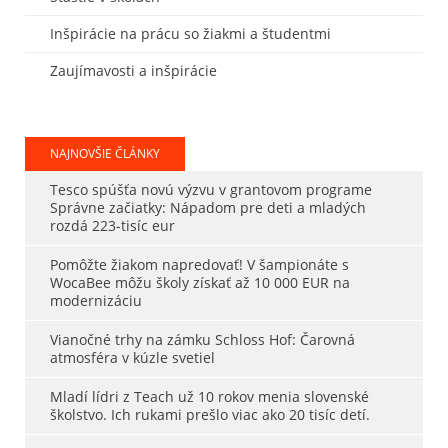
Inšpirácie na prácu so žiakmi a študentmi
Zaujímavosti a inšpirácie
NAJNOVŠIE ČLÁNKY
Tesco spúšťa novú výzvu v grantovom programe
Správne začiatky: Nápadom pre deti a mladých
rozdá 223-tisíc eur
Pomôžte žiakom napredovať! V šampionáte s
WocaBee môžu školy získať až 10 000 EUR na
modernizáciu
Vianočné trhy na zámku Schloss Hof: Čarovná
atmosféra v kúzle svetiel
Mladí lídri z Teach už 10 rokov menia slovenské
školstvo. Ich rukami prešlo viac ako 20 tisíc detí.