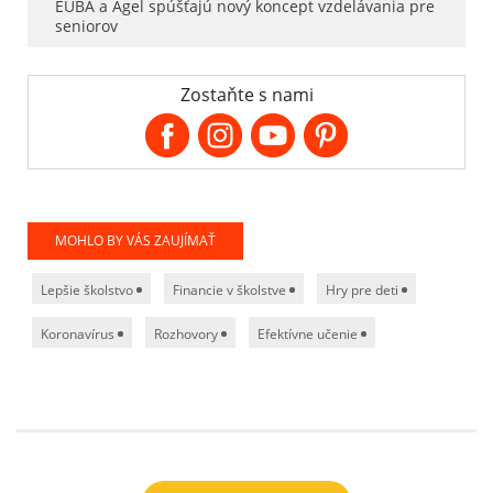
EUBA a Agel spúšťajú nový koncept vzdelávania pre
seniorov
Zostaňte s nami
MOHLO BY VÁS ZAUJÍMAŤ
Lepšie školstvo
Financie v školstve
Hry pre deti
Koronavírus
Rozhovory
Efektívne učenie