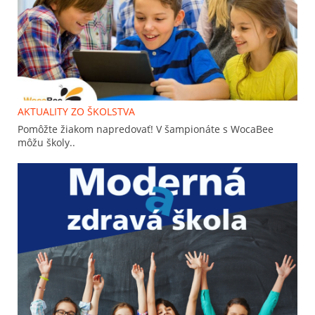
AKTUALITY ZO ŠKOLSTVA
Pomôžte žiakom napredovať! V šampionáte s WocaBee
môžu školy..