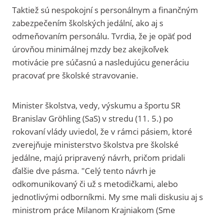
Taktiež sú nespokojní s personálnym a finančným
zabezpečením školských jedální, ako aj s
odmeňovaním personálu. Tvrdia, že je opäť pod
úrovňou minimálnej mzdy bez akejkoľvek
motivácie pre súčasnú a nasledujúcu generáciu
pracovať pre školské stravovanie.
Minister školstva, vedy, výskumu a športu SR
Branislav Gröhling (SaS) v stredu (11. 5.) po
rokovaní vlády uviedol, že v rámci pásiem, ktoré
zverejňuje ministerstvo školstva pre školské
jedálne, majú pripravený návrh, pričom pridali
ďalšie dve pásma. "Celý tento návrh je
odkomunikovaný či už s metodičkami, alebo
jednotlivými odborníkmi. My sme mali diskusiu aj s
ministrom práce Milanom Krajniakom (Sme