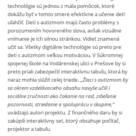
technológie sú jednou z mála pomôcok, ktoré
dokážu byť v tomto smere efektívne a učenie detí
uľahčiť. Deti s autizmom majú často problémy s
porozumením hovoreného slova, avšak vizuálne
vnímanie je ich silnou stránkou. Vidieť znamená
učiť sa. Všetky digitálne technológie sú preto pre
deti s autizmom veľkou motiváciou. V Súkromnej
spojenej škole na Vodárenskej ulici v Prešove by si
preto priali zabezpečiť interaktívnu tabuľu, ktorá by
naraz mohla slúžiť celej triede.
„Žiaci s autizmom by
sa okrem vzdelávacieho obsahu navyše učili i
sociálne zručnosti ako čakanie na rad, zdieľanie
pozornosti, striedanie a spoluprácu v skupine,“
uvádzajú autori projektu. Z finančného daru by si
zakúpili interaktívny set, ktorý obsahuje počítač,
projektor a tabuľu.