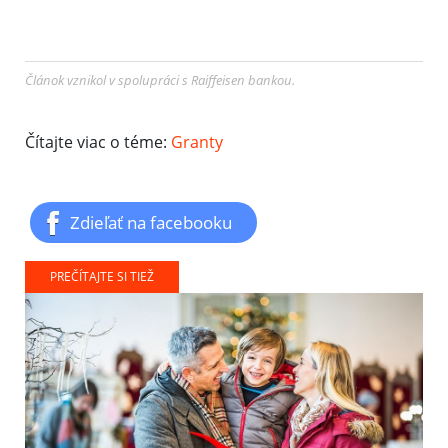
Článok vznikol v spolupráci s Raiffeisen bankou.
Čítajte viac o téme:
Granty
Zdieľať na facebooku
PREČÍTAJTE SI TIEŽ