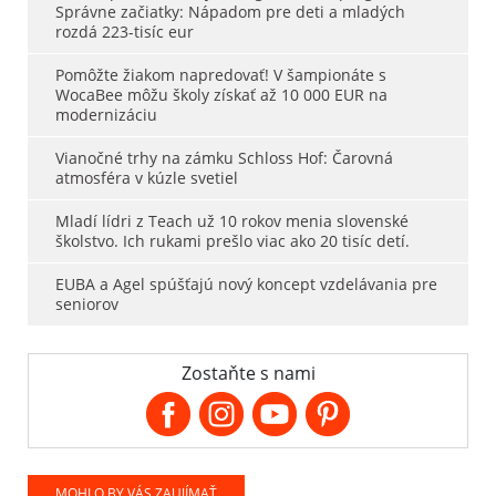
Správne začiatky: Nápadom pre deti a mladých
rozdá 223-tisíc eur
Pomôžte žiakom napredovať! V šampionáte s
WocaBee môžu školy získať až 10 000 EUR na
modernizáciu
Vianočné trhy na zámku Schloss Hof: Čarovná
atmosféra v kúzle svetiel
Mladí lídri z Teach už 10 rokov menia slovenské
školstvo. Ich rukami prešlo viac ako 20 tisíc detí.
EUBA a Agel spúšťajú nový koncept vzdelávania pre
seniorov
Zostaňte s nami
MOHLO BY VÁS ZAUJÍMAŤ