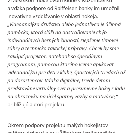
v Mestskom hokejovom klube v Ružomberku
a vďaka podpore od Raiffeisen banky im umožnili
inovatívne vzdelávanie v oblasti hokeja.
„Videoanalýza družstva alebo jednotlivca je účinná
pomôcka, ktorá slúži na odstraňovanie chýb
individuálnych herných činností, zlepšenie tímovej
súhry a technicko-taktickej prípravy. Chceli by sme
zakúpiť projektor, notebook so špeciálnym
programom, pomocou ktorého vieme aplikovať
videoanalýzu pre deti v klube, športových triedach až
po dorastencov. Vďaka digitálnej triede deťom
predstavíme virtuálny svet a presunieme hokej z ľadu
na obrazovku na účel spätnej väzby a motivácie,“
približujú autori projektu.
Okrem podpory projektu malých hokejistov