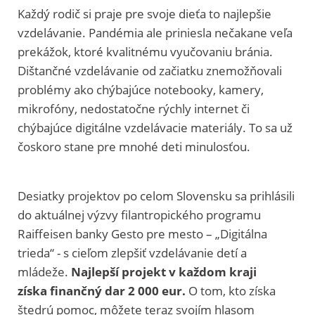
Každý rodič si praje pre svoje dieťa to najlepšie
vzdelávanie. Pandémia ale priniesla nečakane veľa
prekážok, ktoré kvalitnému vyučovaniu bránia.
Dištančné vzdelávanie od začiatku znemožňovali
problémy ako chýbajúce notebooky, kamery,
mikrofóny, nedostatočne rýchly internet či
chýbajúce digitálne vzdelávacie materiály. To sa už
čoskoro stane pre mnohé deti minulosťou.
Desiatky projektov po celom Slovensku sa prihlásili
do aktuálnej výzvy filantropického programu
Raiffeisen banky Gesto pre mesto – „Digitálna
trieda“ - s cieľom zlepšiť vzdelávanie detí a
mládeže.
Najlepší projekt v každom kraji
získa finančný dar 2 000 eur.
O tom, kto získa
štedrú pomoc, môžete teraz svojím hlasom