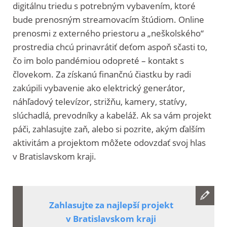
digitálnu triedu s potrebným vybavením, ktoré
bude prenosným streamovacím štúdiom. Online
prenosmi z externého priestoru a „neškolského“
prostredia chcú prinavrátiť deťom aspoň sčasti to,
čo im bolo pandémiou odopreté – kontakt s
človekom. Za získanú finančnú čiastku by radi
zakúpili vybavenie ako elektrický generátor,
náhľadový televízor, strižňu, kamery, statívy,
slúchadlá, prevodníky a kabeláž. Ak sa vám projekt
páči, zahlasujte zaň, alebo si pozrite, akým ďalším
aktivitám a projektom môžete odovzdať svoj hlas
v Bratislavskom kraji.
Zahlasujte za najlepší projekt
v Bratislavskom kraji