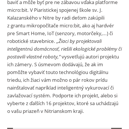
baviť a môže byť pre ne zábavou vďaka platforme
micro:bit. V Piaristickej spojenej škole sv. J.
Kalazanského v Nitre by radi deťom zakúpili
z grantu mikropočítače micro:bit, ako aj hardvér
pre Smart Home, IoT (senzory, motorčeky,...) či
robotické stavebnice.
„Žiaci by projektovali
inteligentnú domácnosť, riešili ekologické problémy či
postavili vlastné roboty,“
vysvetľujú autori projektu
ich zámery. S úsmevom dodávajú, že ak im
pomôžte vybaviť touto technológiou digitálnu
triedu, ich žiaci vám možno o pár rokov prídu
nainštalovať napríklad inteligentný vykurovací či
zavlažovací systém. Podporte ich projekt, alebo si
vyberte z ďalších 16 projektov, ktoré sa uchádzajú
o vašu priazeň v Nitrianskom kraji.