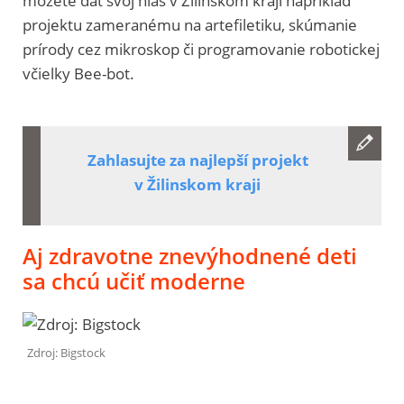
môžete dať svoj hlas v Žilinskom kraji napríklad
projektu zameranému na artefiletiku, skúmanie
prírody cez mikroskop či programovanie robotickej
včielky Bee-bot.
Zahlasujte za najlepší projekt
v Žilinskom kraji
Aj zdravotne znevýhodnené deti
sa chcú učiť moderne
Zdroj: Bigstock