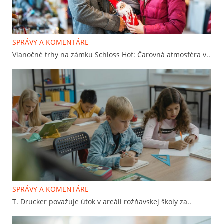
SPRÁVY A KOMENTÁRE
Vianočné trhy na zámku Schloss Hof: Čarovná atmosféra v..
SPRÁVY A KOMENTÁRE
T. Drucker považuje útok v areáli rožňavskej školy za..