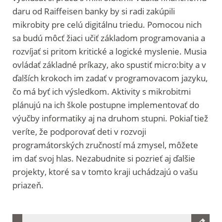
daru od Raiffeisen banky by si radi zakúpili
mikrobity pre celú digitálnu triedu. Pomocou nich
sa budú môcť žiaci učiť základom programovania a
rozvíjať si pritom kritické a logické myslenie. Musia
ovládať základné príkazy, ako spustiť micro:bity a v
ďalších krokoch im zadať v programovacom jazyku,
čo má byť ich výsledkom. Aktivity s mikrobitmi
plánujú na ich škole postupne implementovať do
výučby informatiky aj na druhom stupni. Pokiaľ tiež
veríte, že podporovať deti v rozvoji
programátorských zručností má zmysel, môžete
im dať svoj hlas. Nezabudnite si pozrieť aj ďalšie
projekty, ktoré sa v tomto kraji uchádzajú o vašu
priazeň.