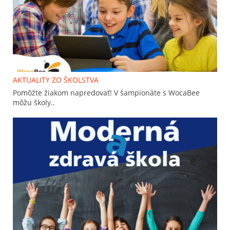
AKTUALITY ZO ŠKOLSTVA
Pomôžte žiakom napredovať! V šampionáte s WocaBee
môžu školy..