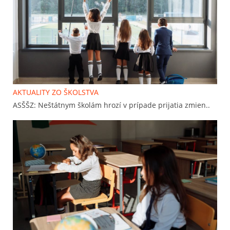
AKTUALITY ZO ŠKOLSTVA
ASŠŠZ: Neštátnym školám hrozí v prípade prijatia zmien..