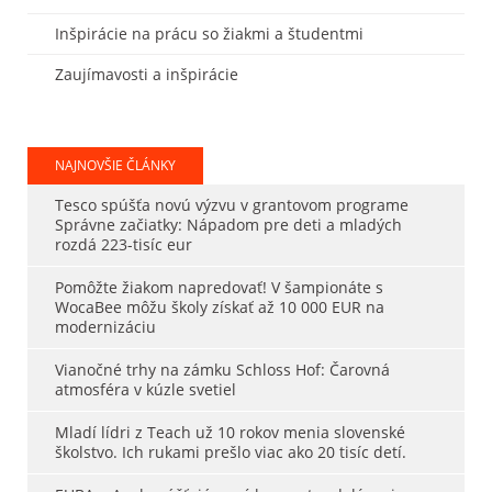
Inšpirácie na prácu so žiakmi a študentmi
Zaujímavosti a inšpirácie
NAJNOVŠIE ČLÁNKY
Tesco spúšťa novú výzvu v grantovom programe
Správne začiatky: Nápadom pre deti a mladých
rozdá 223-tisíc eur
Pomôžte žiakom napredovať! V šampionáte s
WocaBee môžu školy získať až 10 000 EUR na
modernizáciu
Vianočné trhy na zámku Schloss Hof: Čarovná
atmosféra v kúzle svetiel
Mladí lídri z Teach už 10 rokov menia slovenské
školstvo. Ich rukami prešlo viac ako 20 tisíc detí.