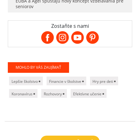
EUBA a Agel spúšťajú nový koncept vzdelávania pre
seniorov
Zostaňte s nami
MOHLO BY VÁS ZAUJÍMAŤ
Lepšie školstvo
Financie v školstve
Hry pre deti
Koronavírus
Rozhovory
Efektívne učenie