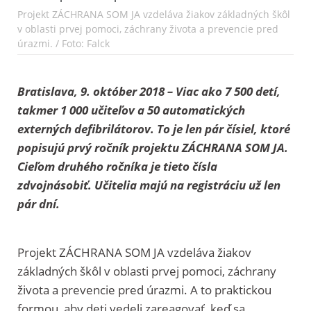
Projekt ZÁCHRANA SOM JA vzdeláva žiakov základných škôl
v oblasti prvej pomoci, záchrany života a prevencie pred
úrazmi. / Foto: Falck
Bratislava, 9. október 2018 – Viac ako 7 500 detí,
takmer 1 000 učiteľov a 50 automatických
externých defibrilátorov. To je len pár čísiel, ktoré
popisujú prvý ročník projektu ZÁCHRANA SOM JA.
Cieľom druhého ročníka je tieto čísla
zdvojnásobiť. Učitelia majú na registráciu už len
pár dní.
Projekt ZÁCHRANA SOM JA vzdeláva žiakov
základných škôl v oblasti prvej pomoci, záchrany
života a prevencie pred úrazmi. A to praktickou
formou, aby deti vedeli zareagovať, keď sa