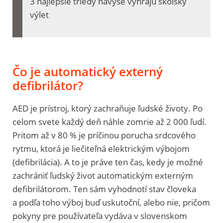
3 najlepšie triedy navyše vyhrajú školský
výlet
Čo je automatický externý
defibrilátor?
AED je prístroj, ktorý zachraňuje ľudské životy. Po
celom svete každý deň náhle zomrie až 2 000 ľudí.
Pritom až v 80 % je príčinou porucha srdcového
rytmu, ktorá je liečiteľná elektrickým výbojom
(defibrilácia). A to je práve ten čas, kedy je možné
zachrániť ľudský život automatickým externým
defibrilátorom. Ten sám vyhodnotí stav človeka
a podľa toho výboj buď uskutoční, alebo nie, pričom
pokyny pre používateľa vydáva v slovenskom