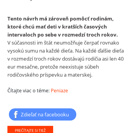
Tento návrh má zároveň pomôcť rodinám,
ktoré chcú mať deti v kratších časových
intervaloch po sebe v rozmedzí troch rokov.
V súčasnosti im štát neumožňuje čerpať rovnako
vysokú sumu na každé dieťa. Na každé ďalšie dieťa
v rozmedzí troch rokov dostávajú rodičia asi len 40
eur mesačne, pretože neexistuje súbeh
rodičovského príspevku a materskej.
Čítajte viac o téme:
Peniaze
Zdieľať na facebooku
PREČÍTAJTE SI TIEŽ