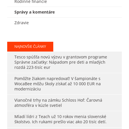
Rodinné financie
Správy a komentáre
Zdravie
NAJNOVŠIE ČLÁNKY
Tesco spúšťa novú výzvu v grantovom programe
Správne začiatky: Nápadom pre deti a mladých
rozdá 223-tisíc eur
Pomôžte žiakom napredovať! V šampionáte s
WocaBee môžu školy získať až 10 000 EUR na
modernizáciu
Vianočné trhy na zámku Schloss Hof: Čarovná
atmosféra v kúzle svetiel
Mladí lídri z Teach už 10 rokov menia slovenské
školstvo. Ich rukami prešlo viac ako 20 tisíc detí.