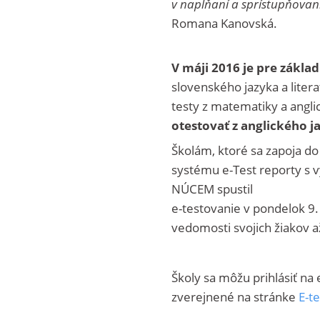
v napĺňaní a sprístupňovaní
Romana Kanovská.
V máji 2016 je pre zákla
slovenského jazyka a litera
testy z matematiky a angl
otestovať z anglického j
Školám, ktoré sa zapoja d
systému e-Test reporty s 
NÚCEM spustil
e-testovanie v pondelok 9
vedomosti svojich žiakov a
Školy sa môžu prihlásiť na
zverejnené na stránke
E-t