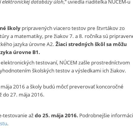
 elektronickej databázy úloh
,“ uviedla riaditeľka NÚCEM-u
dné školy
pripravených viacero testov pre štvrtákov zo
túry a matematiky, pre žiakov 7. a 8. ročníka sú pripraven
ického jazyka úrovne A2.
Žiaci stredných škôl sa môžu
azyka úrovne B1.
o elektronických testovaní, NÚCEM zašle prostredníctvom
vyhodnotením školských testov a výsledkami ich žiakov.
. mája 2016 a školy budú môcť preverovať koncoročné
ž do 27. mája 2016.
 e-testovanie až
do 25. mája 2016.
Podrobnejšie informáci
estu
.