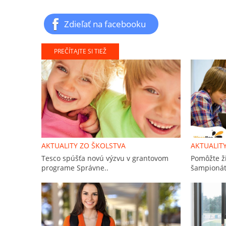
Zdieľať na facebooku
PREČÍTAJTE SI TIEŽ
AKTUALITY ZO ŠKOLSTVA
AKTUALIT
Tesco spúšťa novú výzvu v grantovom
Pomôžte ž
programe Správne..
šampionát