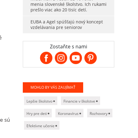
menia slovenské školstvo. Ich rukami
prešlo viac ako 20 tisíc detí.
EUBA a Agel spúšťajú nový koncept
vzdelávania pre seniorov
é
Zostaňte s nami
MOHLO BY VÁS ZAUJÍMAŤ
Lepšie školstvo
Financie v školstve
Hry pre deti
Koronavírus
Rozhovory
e sú
Efektívne učenie