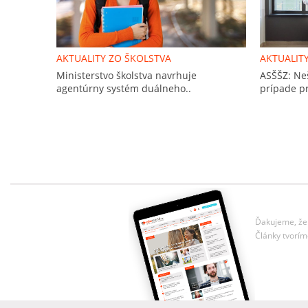
AKTUALITY ZO ŠKOLSTVA
AKTUALIT
Ministerstvo školstva navrhuje
ASŠŠZ: Ne
agentúrny systém duálneho..
prípade pr
Ďakujeme, že 
Články tvorím