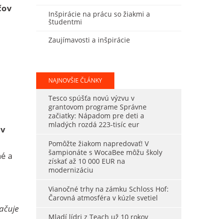
čov
Inšpirácie na prácu so žiakmi a
študentmi
Zaujímavosti a inšpirácie
NAJNOVŠIE ČLÁNKY
Tesco spúšťa novú výzvu v
grantovom programe Správne
začiatky: Nápadom pre deti a
mladých rozdá 223-tisíc eur
av
Pomôžte žiakom napredovať! V
šampionáte s WocaBee môžu školy
né a
získať až 10 000 EUR na
modernizáciu
Vianočné trhy na zámku Schloss Hof:
Čarovná atmosféra v kúzle svetiel
račuje
Mladí lídri z Teach už 10 rokov