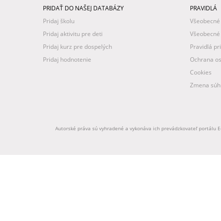
PRIDAŤ DO NAŠEJ DATABÁZY
PRAVIDLÁ
Pridaj školu
Všeobecné
Pridaj aktivitu pre deti
Všeobecné
Pridaj kurz pre dospelých
Pravidlá pr
Pridaj hodnotenie
Ochrana os
Cookies
Zmena súhl
Autorské práva sú vyhradené a vykonáva ich prevádzkovateľ portálu Ed