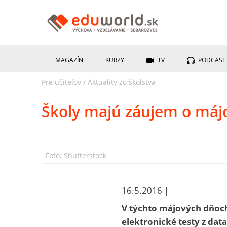
MAGAZÍN
KURZY
TV
PODCAST
Pre učiteľov
/
Aktuality zo školstva
Školy majú záujem o máj
Foto: Shutterstock
16.5.2016 |
V týchto májových dňoch
elektronické testy z da