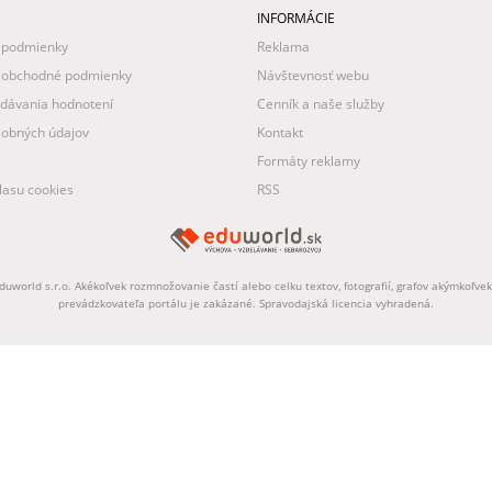
INFORMÁCIE
 podmienky
Reklama
 obchodné podmienky
Návštevnosť webu
idávania hodnotení
Cenník a naše služby
obných údajov
Kontakt
Formáty reklamy
asu cookies
RSS
uworld s.r.o. Akékoľvek rozmnožovanie častí alebo celku textov, fotografií, grafov akýmkoľv
prevádzkovateľa portálu je zakázané. Spravodajská licencia vyhradená.