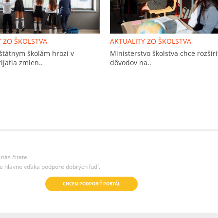
Y ZO ŠKOLSTVA
AKTUALITY ZO ŠKOLSTVA
štátnym školám hrozí v
Ministerstvo školstva chce rozšír
ijatia zmien..
dôvodov na..
nás čítate!
e hlavne vďaka podpore dobrých ľudí.
CHCEM PODPORIŤ PORTÁL