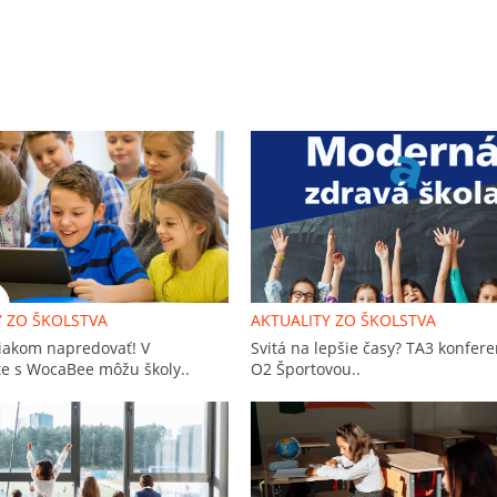
Y ZO ŠKOLSTVA
AKTUALITY ZO ŠKOLSTVA
iakom napredovať! V
Svitá na lepšie časy? TA3 konfere
e s WocaBee môžu školy..
O2 Športovou..