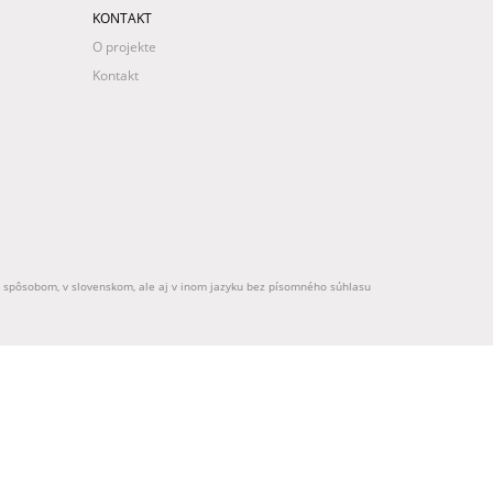
KONTAKT
O projekte
Kontakt
ek spôsobom, v slovenskom, ale aj v inom jazyku bez písomného súhlasu