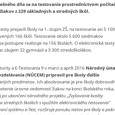
ešného dňa sa na testovanie prostredníctvom počíta
 žiakov z 229 základných a stredných škôl.
esty prejavili školy na 1. stupni ZŠ, na testovanie asi 5 100
ravených 166 škôl. Testovanie okolo 5 600 siedmakov
sa postupne realizuje na 156 školách. O elektronické testy
eraz záujem 32 gymnázií a 3 300 stredoškolákov.
turity a E-Testovania 9 v marci a apríli 2016
Národný úst
zdelávania (NÚCEM) pripravil pre školy ďalšie
aných predmetov. Ich absolvovanie je pre školy dobrovoľ
otenie úrovne vedomostí žiakov na konci školského roka
.
j po ukončení národného projektu „Zvyšovanie kvality
 stredných školách s využitím elektronického testovania“
aní systému e-Test, rozširuje ponuku testov pre školy a pok