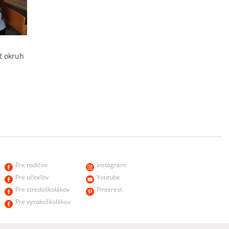
iť okruh
Pre rodičov
Instagram
Pre učiteľov
Youtube
Pre stredoškolákov
Pinterest
Pre vysokoškolákov