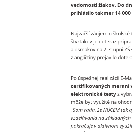
vedomostí žiakov. Do dn
prihlásilo takmer 14 000
Najväčší záujem o školské t
štvrtákov je doteraz prip
a ôsmakov na 2. stupni ZŠ 
z angličtiny prejavilo dot
Po úspešnej realizácii E-Ma
certifikovaných meraní v
elektronické testy
z vybr
môže byť využité na ohodn
„Som rada, že NÚCEM tak
a
vzdelávania na základných a
pokračuje v
aktívnom využív