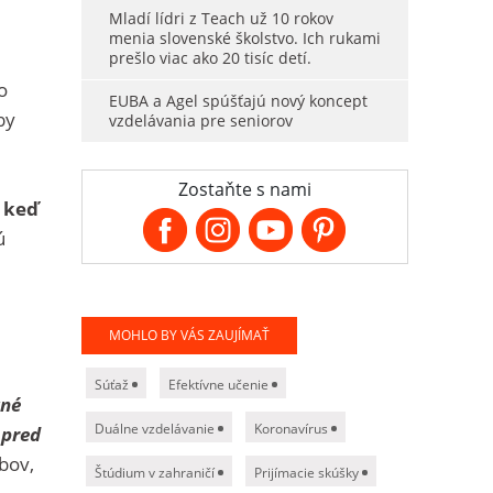
Mladí lídri z Teach už 10 rokov
menia slovenské školstvo. Ich rukami
prešlo viac ako 20 tisíc detí.
o
EUBA a Agel spúšťajú nový koncept
by
vzdelávania pre seniorov
Zostaňte s nami
 keď
ú
MOHLO BY VÁS ZAUJÍMAŤ
Súťaž
Efektívne učenie
tné
Duálne vzdelávanie
Koronavírus
 pred
bov,
Štúdium v zahraničí
Prijímacie skúšky