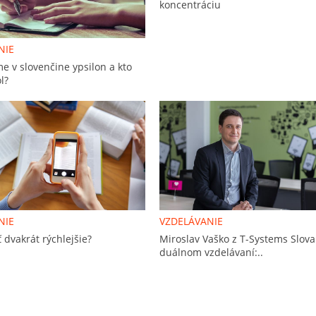
koncentráciu
NIE
 v slovenčine ypsilon a kto
l?
NIE
VZDELÁVANIE
 dvak­rát rých­lej­šie?
Miroslav Vaško z T-Systems Slova
duálnom vzdelávaní:..