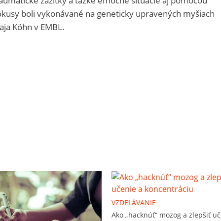
raumatické zážitky a ťažké emočné situácie aj pomocou
okusy boli vykonávané na geneticky upravených myšiach
aja Köhn v EMBL.
VZDELÁVANIE
Ako „hacknúť“ mozog a zlepšiť uč