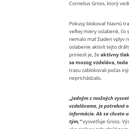
Cornelius Gross, ktorý ved
Pokusy blokovať hlavnú tra
veľkej miery oslabené, čo
nemalo mať žiaden vplyv na
oslabenie aktivít tejto drá
priniesli je, že
aktívny tla
sa mozog vzdeláva, teda
trasu zablokovali počas iný
neprichádzalo.
„Jedným z možných vysvetl
vzdelávame, je potrebné os
informácie. Ak sa chcete u
tým,“
vysvetľuje Gross. V