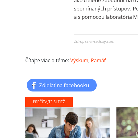
ako cielene zabudnúť na t
spomínaných prístupov. P
a s pomocou laboratória M
Zdroj: sciencedaily.com
Čítajte viac o téme:
Výskum
,
Pamäť
Zdieľať na facebooku
PREČÍTAJTE SI TIEŽ