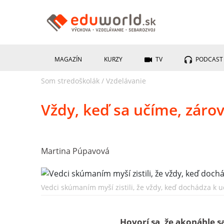
MAGAZÍN
KURZY
TV
PODCAST
Som stredoškolák
/
Vzdelávanie
Vždy, keď sa učíme, zár
Martina Púpavová
Vedci skúmaním myší zistili, že vždy, keď dochádza k u
Hovorí sa, že akonáhle s