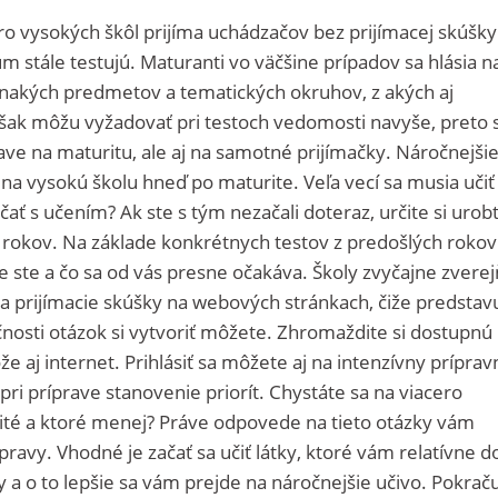
o vysokých škôl prijíma uchádzačov bez prijímacej skúšky
stále testujú. Maturanti vo väčšine prípadov sa hlásia n
ovnakých predmetov a tematických okruhov, z akých aj
však môžu vyžadovať pri testoch vedomosti navyše, preto 
ave na maturitu, ale aj na samotné prijímačky. Náročnejšie
li na vysokú školu hneď po maturite. Veľa vecí sa musia učiť
ať s učením? Ak ste s tým nezačali doteraz, určite si urob
 rokov. Na základe konkrétnych testov z predošlých rokov
ne ste a čo sa od vás presne očakáva. Školy zvyčajne zvere
a prijímacie skúšky na webových stránkach, čiže predstav
nosti otázok si vytvoriť môžete. Zhromaždite si dostupnú
 aj internet. Prihlásiť sa môžete aj na intenzívny príprav
ri príprave stanovenie priorít. Chystáte sa na viacero
žité a ktoré menej? Práve odpovede na tieto otázky vám
pravy. Vhodné je začať sa učiť látky, ktoré vám relatívne 
ty a o to lepšie sa vám prejde na náročnejšie učivo. Pokrač