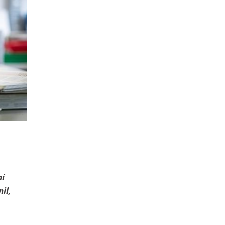
hí
il,