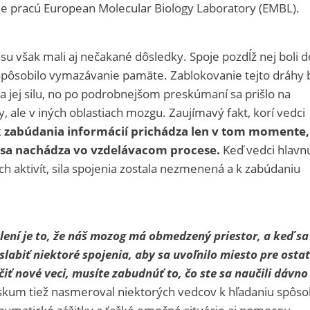
ie pracú
European Molecular Biology Laboratory (EMBL).
su však mali aj nečakané dôsledky. Spoje pozdĺž nej boli d
 spôsobilo vymazávanie pamäte. Zablokovanie tejto dráhy 
 jej silu, no po podrobnejšom preskúmaní sa prišlo na
hy, ale v iných oblastiach mozgu. Zaujímavý fakt, korí vedci
k zabúdania informácií prichádza len v tom momente,
 sa nachádza vo vzdelávacom procese.
Keď vedci hlavn
ch aktivít, sila spojenia zostala nezmenená a k zabúdaniu
ení je to, že náš mozog má obmedzený priestor, a keď sa
labiť niektoré spojenia, aby sa uvoľnilo miesto pre osta
čiť nové veci, musíte zabudnúť to, čo ste sa naučili dávno
ýskum tiež nasmeroval niektorých vedcov k hľadaniu spôso