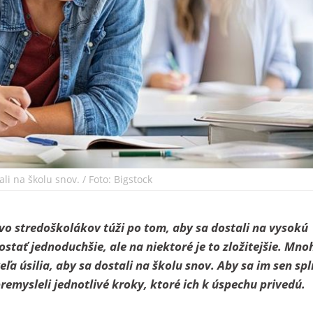
li na školu snov. / Foto: Bigstock
vo stredoškolákov túži po tom, aby sa dostali na vysokú
ostať jednoduchšie, ale na niektoré je to zložitejšie. Mno
ľa úsilia, aby sa dostali na školu snov. Aby sa im sen spln
premysleli jednotlivé kroky, ktoré ich k úspechu privedú.