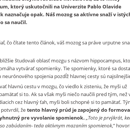
m, ktorý uskutočnili na Univerzite Pablo Olavide
šak naznačuje opak. Náš mozog sa aktívne snaží v istýc
o sa naučil.
ľ, čo čítate tento článok, váš mozog sa práve urputne sna
bližšie študovali oblasť mozgu s názvom hippocampus, kto
omáha vytvárať spomienky. Tie spomienky, ktoré sa dost
neurónového spojenia pozdĺž hlavnej cesty sú najsilnejši
ať hlavnú cestu v mozgu, čo viedlo k zisteniu, že myši už
pamätať si to. Ak sa však myši niečo naučili pred tým, než 
údiacich cez hlavný ťah, myši boli schopné si to pamätať. T
potvrdil, že
tento hlavný prúd je zapojený do formova
evyhnutný pre vyvolanie spomienok.
„Toto je prvýkrát, k
 so zabúdaním- teda aktívnym mazaním spomienok
,“ hovor