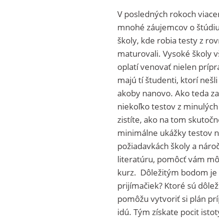
V posledných rokoch viacer
mnohé záujemcov o štúdium 
školy, kde robia testy z r
maturovali. Vysoké školy 
oplatí venovať nielen prípr
majú tí študenti, ktorí neš
akoby nanovo. Ako teda zač
niekoľko testov z minulých
zistíte, ako na tom skutoč
minimálne ukážky testov n
požiadavkách školy a nároč
literatúru, pomôcť vám môže
kurz. Dôležitým bodom je p
prijímačiek? Ktoré sú dôle
pomôžu vytvoriť si plán prí
idú. Tým získate pocit isto