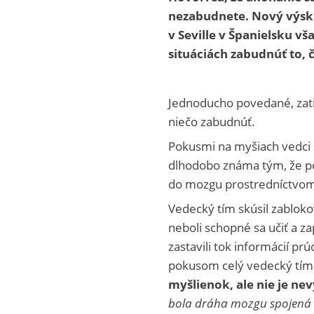
nezabudnete. Nový výsku
v Seville v Španielsku v
situáciách zabudnúť to, č
Jednoducho povedané, zatia
niečo zabudnúť.
Pokusmi na myšiach vedci 
dlhodobo známa tým, že p
do mozgu prostredníctvom 
Vedecký tím skúsil zablokov
neboli schopné sa učiť a za
zastavili tok informácií pr
pokusom celý vedecký tím 
myšlienok, ale nie je n
bola dráha mozgu spojená