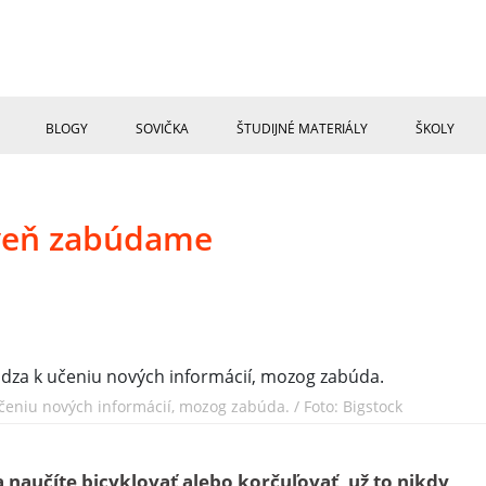
BLOGY
SOVIČKA
ŠTUDIJNÉ MATERIÁLY
ŠKOLY
oveň zabúdame
čeniu nových informácií, mozog zabúda. / Foto: Bigstock
a naučíte bicyklovať alebo korčuľovať, už to nikdy