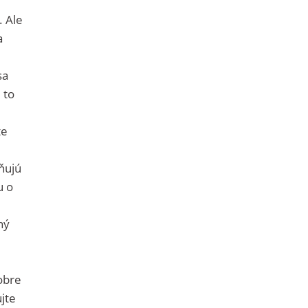
. Ale
a
sa
 to
te
jňujú
u o
ný
dobre
ujte