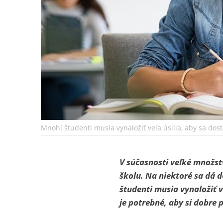
Mnohí študenti musia vynaložiť veľa úsilia, aby sa dosta
V súčasnosti veľké množst
školu. Na niektoré sa dá d
študenti musia vynaložiť ve
je potrebné, aby si dobre 