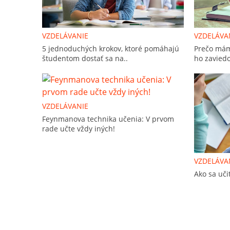
VZDELÁVANIE
VZDELÁVA
5 jednoduchých krokov, ktoré pomáhajú
Prečo máme
študentom dostať sa na..
ho zaviedo
VZDELÁVANIE
Feynmanova technika učenia: V prvom
rade učte vždy iných!
VZDELÁVA
Ako sa učiť