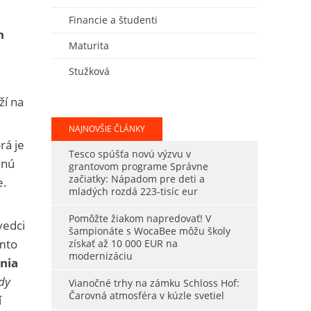
Financie a študenti
h
Maturita
Stužková
ží na
NAJNOVŠIE ČLÁNKY
rá je
Tesco spúšťa novú výzvu v
anú
grantovom programe Správne
začiatky: Nápadom pre deti a
e.
mladých rozdá 223-tisíc eur
Pomôžte žiakom napredovať! V
vedci
šampionáte s WocaBee môžu školy
ýmto
získať až 10 000 EUR na
modernizáciu
nia
edy
Vianočné trhy na zámku Schloss Hof:
Čarovná atmosféra v kúzle svetiel
í