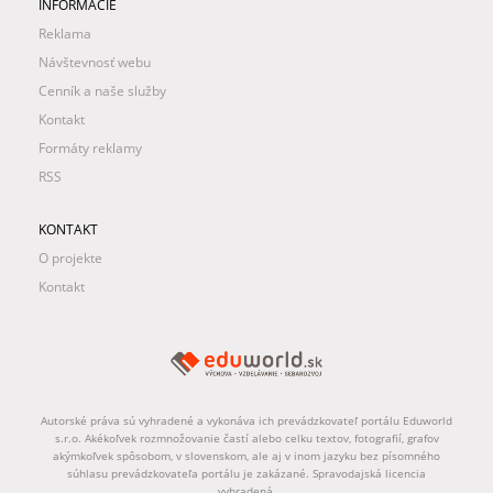
INFORMÁCIE
Reklama
Návštevnosť webu
Cenník a naše služby
Kontakt
Formáty reklamy
RSS
KONTAKT
O projekte
Kontakt
Autorské práva sú vyhradené a vykonáva ich prevádzkovateľ portálu Eduworld
s.r.o. Akékoľvek rozmnožovanie častí alebo celku textov, fotografií, grafov
akýmkoľvek spôsobom, v slovenskom, ale aj v inom jazyku bez písomného
súhlasu prevádzkovateľa portálu je zakázané. Spravodajská licencia
vyhradená.