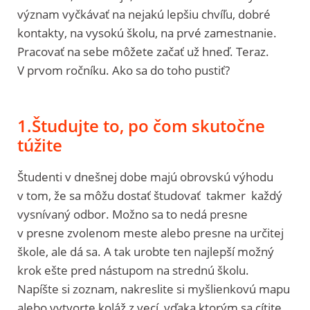
význam vyčkávať na nejakú lepšiu chvíľu, dobré
kontakty, na vysokú školu, na prvé zamestnanie.
Pracovať na sebe môžete začať už hneď. Teraz.
V prvom ročníku. Ako sa do toho pustiť?
1.Študujte to, po čom skutočne
túžite
Študenti v dnešnej dobe majú obrovskú výhodu
v tom, že sa môžu dostať študovať takmer každý
vysnívaný odbor. Možno sa to nedá presne
v presne zvolenom meste alebo presne na určitej
škole, ale dá sa. A tak urobte ten najlepší možný
krok ešte pred nástupom na strednú školu.
Napíšte si zoznam, nakreslite si myšlienkovú mapu
alebo vytvorte koláž z vecí, vďaka ktorým sa cítite