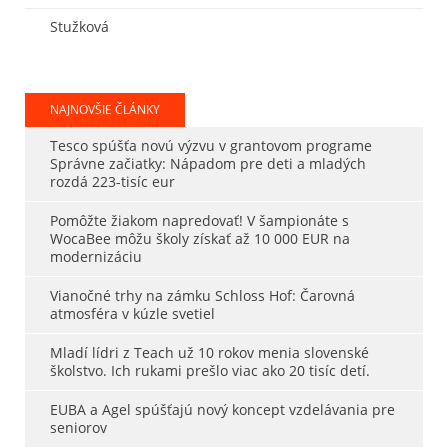
Stužková
NAJNOVŠIE ČLÁNKY
Tesco spúšťa novú výzvu v grantovom programe
Správne začiatky: Nápadom pre deti a mladých
rozdá 223-tisíc eur
Pomôžte žiakom napredovať! V šampionáte s
WocaBee môžu školy získať až 10 000 EUR na
modernizáciu
Vianočné trhy na zámku Schloss Hof: Čarovná
atmosféra v kúzle svetiel
Mladí lídri z Teach už 10 rokov menia slovenské
školstvo. Ich rukami prešlo viac ako 20 tisíc detí.
EUBA a Agel spúšťajú nový koncept vzdelávania pre
seniorov