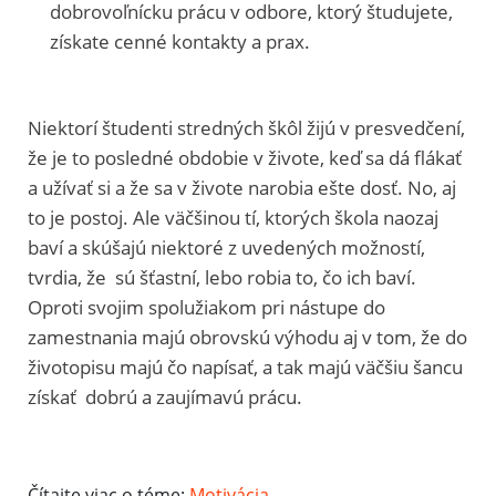
dobrovoľnícku prácu v odbore, ktorý študujete,
získate cenné kontakty a prax.
Niektorí študenti stredných škôl žijú v presvedčení,
že je to posledné obdobie v živote, keď sa dá flákať
a užívať si a že sa v živote narobia ešte dosť. No, aj
to je postoj. Ale väčšinou tí, ktorých škola naozaj
baví a skúšajú niektoré z uvedených možností,
tvrdia, že sú šťastní, lebo robia to, čo ich baví.
Oproti svojim spolužiakom pri nástupe do
zamestnania majú obrovskú výhodu aj v tom, že do
životopisu majú čo napísať, a tak majú väčšiu šancu
získať dobrú a zaujímavú prácu.
Čítajte viac o téme:
Motivácia