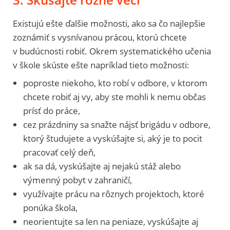
Existujú ešte ďalšie možnosti, ako sa čo najlepšie
zoznámiť s vysnívanou prácou, ktorú chcete
v budúcnosti robiť. Okrem systematického učenia
v škole skúste ešte napríklad tieto možnosti:
poproste niekoho, kto robí v odbore, v ktorom
chcete robiť aj vy, aby ste mohli k nemu občas
prísť do práce,
cez prázdniny sa snažte nájsť brigádu v odbore,
ktorý študujete a vyskúšajte si, aký je to pocit
pracovať celý deň,
ak sa dá, vyskúšajte aj nejakú stáž alebo
výmenný pobyt v zahraničí,
využívajte prácu na rôznych projektoch, ktoré
ponúka škola,
neorientujte sa len na peniaze, vyskúšajte aj