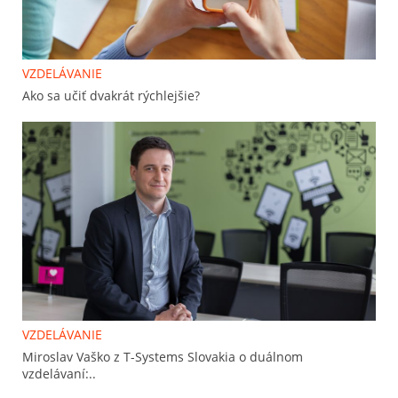
VZDELÁVANIE
Ako sa učiť dvak­rát rých­lej­šie?
VZDELÁVANIE
Miroslav Vaško z T-Systems Slovakia o duálnom
vzdelávaní:..