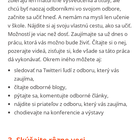
zbierajú len maturitné vysvedčenia a tituly, ale
chcú byť naozaj odborníkmi vo svojom odbore,
začnite sa učiť hneď. A nemám na mysli len učenie
v škole. Nájdite si aj svoju vlastnú cestu, ako sa učiť.
Možností je viac než dosť. Zaujímajte sa už dnes o
prácu, ktorá vás možno bude živiť. Čítajte si o nej,
pozerajte videá, zisťujte si, kde všade sa táto práca
dá vykonávať. Okrem iného môžete aj:
sledovať na Twitteri ľudí z odboru, který vás
zaujíma,
čítajte odborné blogy,
pýtajte sa, komentujte odborné články,
nájdite si priateľov z odboru, který vás zaujíma,
chodievajte na konferencie a výstavy
3. Skúšajte rôzne veci