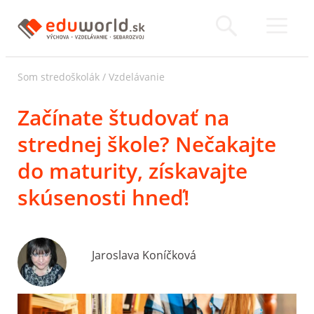
Som stredoškolák
/
Vzdelávanie
Začínate študovať na
strednej škole? Nečakajte
do maturity, získavajte
skúsenosti hneď!
Jaroslava Koníčková