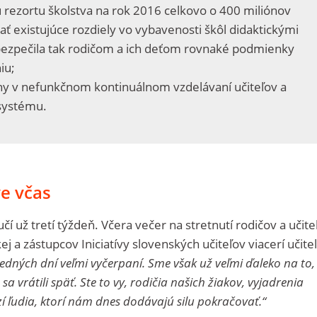
rezortu školstva na rok 2016 celkovo o 400 miliónov
ať existujúce rozdiely vo vybavenosti škôl didaktickými
bezpečila tak rodičom a ich deťom rovnaké podmienky
iu;
 v nefunkčnom kontinuálnom vzdelávaní učiteľov a
systému.
e včas
čí už tretí týždeň. Včera večer na stretnutí rodičov a učite
 a zástupcov Iniciatívy slovenských učiteľov viacerí učitel
edných dní veľmi vyčerpaní. Sme však už veľmi ďaleko na to,
a vrátili späť. Ste to vy, rodičia našich žiakov, vyjadrenia
dzí ľudia, ktorí nám dnes dodávajú silu pokračovať.“