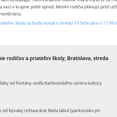
 veci v krajine pohli vpred. Mnohí rodičia plánujú prísť uči
monštráciu.
ateľov školy sa bude konať v stredu 10.februára o 17:00 
 rodičov a priateľov školy, Bratislava, streda
ďaky od fontány vedľa Karloveského centra kultúry
od bývalej reštaurácie Biela labuť (parkovisko pri