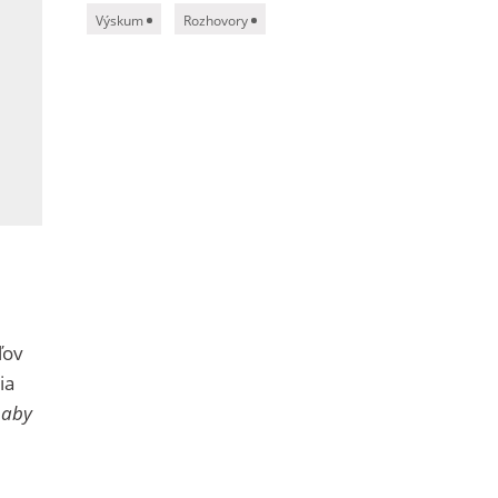
Výskum
Rozhovory
ľov
ia
 aby