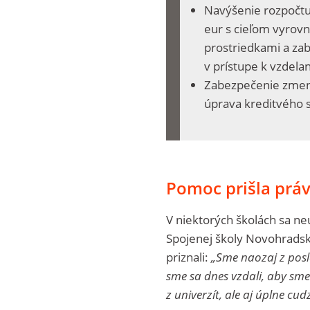
Navýšenie rozpočtu 
eur s cieľom vyrovn
prostriedkami a za
v prístupe k vzdelan
Zabezpečenie zmeny
úprava kreditvého 
Pomoc prišla práv
V niektorých školách sa neu
Spojenej školy Novohradskej
priznali:
„Sme naozaj z posl
sme sa dnes vzdali, aby sme s
z univerzít, ale aj úplne cu