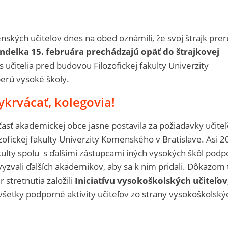
enských učiteľov dnes na obed oznámili, že svoj štrajk prer
ndelka 15. februára prechádzajú opäť do štrajkovej
s učitelia pred
budovou Filozofickej fakulty Univerzity
erú vysoké školy.
krvácať, kolegovia!
časť akademickej obce jasne postavila za požiadavky učiteľ
ozofickej fakulty Univerzity Komenského v Bratislave. Asi 2
lty spolu s ďalšími zástupcami iných vysokých škôl podpo
yzvali ďalších akademikov, aby sa k nim pridali. Dôkazom 
 stretnutia založili
Iniciatívu vysokoškolských učiteľov
všetky podporné aktivity učiteľov zo strany vysokoškolský