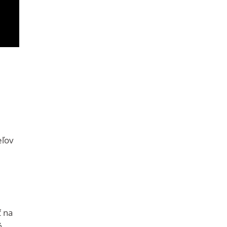
eľov
ť na
á