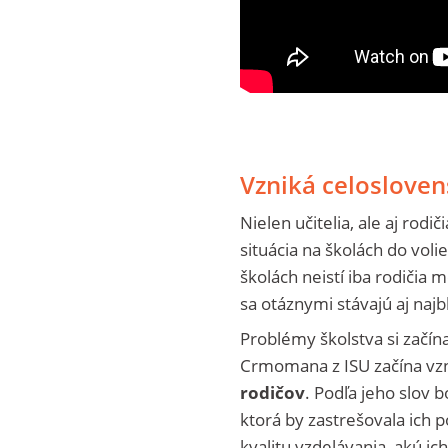
Vzniká celosloven
Nielen učitelia, ale aj rodi
situácia na školách do volie
školách neistí iba rodičia 
sa otáznymi stávajú aj najb
Problémy školstva si začína
Crmomana z ISU začína vzni
rodičov
. Podľa jeho slov b
ktorá by zastrešovala ich p
kvalitu vzdelávania, akú ich