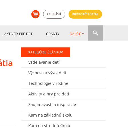
PRIHLÁSIŤ
PODPORIŤ PORTÁL
AKTIVITY PRE DETI
GRANTY
ĎALŠIE
KATEGÓRIE ČLÁNKOV
átia
Vzdelávanie detí
Výchova a vývoj detí
Technológie v rodine
Aktivity a hry pre deti
Zaujímavosti a inšpirácie
Kam na základnú školu
Kam na strednú školu