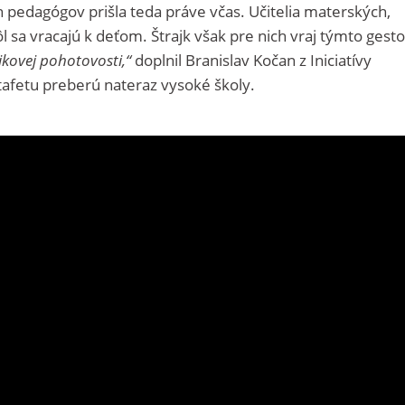
pedagógov prišla teda práve včas. Učitelia materských,
l sa vracajú k deťom. Štrajk však pre nich vraj týmto ges
kovej pohotovosti,“
doplnil Branislav Kočan z Iniciatívy
štafetu preberú nateraz vysoké školy.