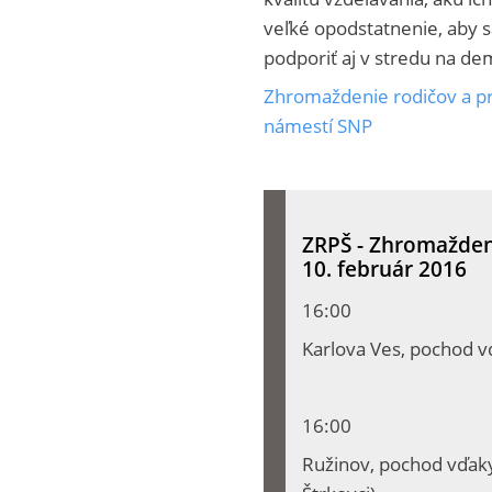
veľké opodstatnenie, aby sa
podporiť aj v stredu na de
Zhromaždenie rodičov a pri
námestí SNP
ZRPŠ - Zhromaždenie
10. február 2016
16:00
Karlova Ves, pochod v
16:00
Ružinov, pochod vďaky 