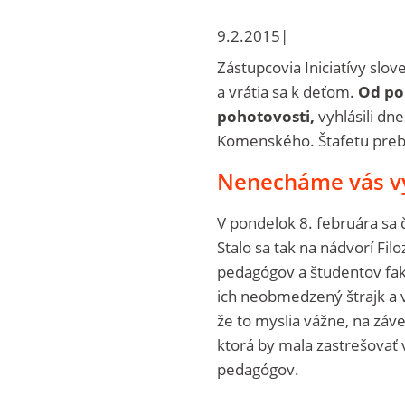
9.2.2015|
Zástupcovia Iniciatívy slov
a vrátia sa k deťom.
Od po
pohotovosti,
vyhlásili dne
Komenského. Štafetu preb
Nenecháme vás vy
V pondelok 8. februára sa 
Stalo sa tak na nádvorí Fil
pedagógov a študentov faku
ich neobmedzený štrajk a v
že to myslia vážne, na záver
ktorá by mala zastrešovať 
pedagógov.