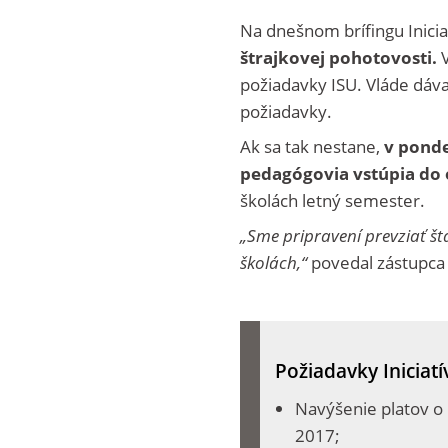
Na dnešnom brífingu Inicia
štrajkovej pohotovosti.
V
požiadavky ISU. Vláde dávaj
požiadavky.
Ak sa tak nestane,
v pond
pedagógovia vstúpia do 
školách letný semester.
„Sme pripravení prevziať št
školách,“
povedal zástupca I
Požiadavky Iniciatí
Navýšenie platov o 
2017;