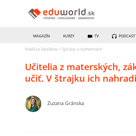
MAGAZÍN
KURZY
TV
PODCAST
Rodičia školákov
/
Správy a komentáre
Učitelia z materských, zá
učiť. V štrajku ich nahrad
Zuzana Gránska