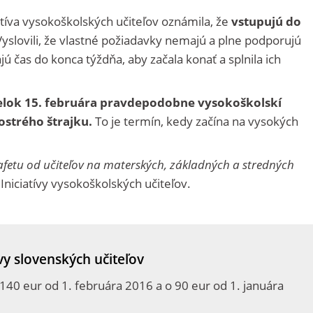
tíva vysokoškolských učiteľov oznámila, že
vstupujú do
yslovili, že vlastné požiadavky nemajú a plne podporujú
ú čas do konca týždňa, aby začala konať a splnila ich
elok 15. februára pravdepodobne vysokoškolskí
ostrého štrajku.
To je termín, kedy začína na vysokých
afetu od učiteľov na materských, základných a stredných
niciatívy vysokoškolských učiteľov.
vy slovenských učiteľov
140 eur od 1. februára 2016 a o 90 eur od 1. januára