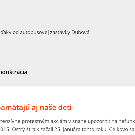
vďaky od autobusovej zastávky Dubová
onštrácia
apamätajú aj naše deti
 intenzívne protestným akciám v snahe upozorniť na nefun
15. Ostrý štrajk začali 25. januára tohto roku. Celkovo sa