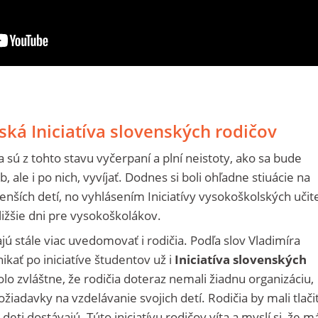
ská Iniciatíva slovenských rodičov
čia sú z tohto stavu vyčerpaní a plní neistoty, ako sa bude
b, ale i po nich, vyvíjať. Dodnes si boli ohľadne stiuácie na
menších detí, no vyhlásením Iniciatívy vysokoškolských učit
ližšie dni pre vysokoškolákov.
jú stále viac uvedomovať i rodičia. Podľa slov Vladimíra
kať po iniciatíve študentov už i
Iniciatíva slovenských
olo zvláštne, že rodičia doteraz nemali žiadnu organizáciu,
ožiadavky na vzdelávanie svojich detí. Rodičia by mali tlači
 deti dostávajú. Túto iniciatívu rodičov víta a myslí si, že m