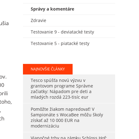
Správy a komentáre
Zdravie
ušia
Testovanie 9 - deviatacké testy
Testovanie 5 - piatacké testy
NAJNOVŠIE ČLÁNKY
ov.
Tesco spúšťa novú výzvu v
00
grantovom programe Správne
začiatky: Nápadom pre deti a
rili
mladých rozdá 223-tisíc eur
toho,
Pomôžte žiakom napredovať! V
,
šampionáte s WocaBee môžu školy
ch
získať až 10 000 EUR na
modernizáciu
Vianočné trhy na zámku Schloss Hof: