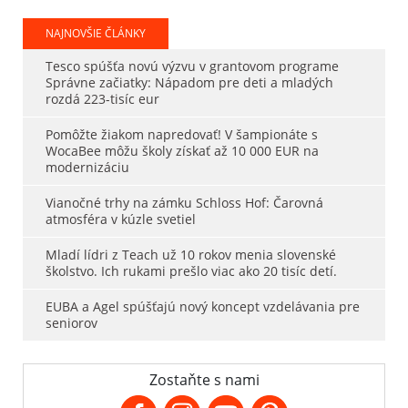
NAJNOVŠIE ČLÁNKY
Tesco spúšťa novú výzvu v grantovom programe
Správne začiatky: Nápadom pre deti a mladých
rozdá 223-tisíc eur
Pomôžte žiakom napredovať! V šampionáte s
WocaBee môžu školy získať až 10 000 EUR na
modernizáciu
Vianočné trhy na zámku Schloss Hof: Čarovná
atmosféra v kúzle svetiel
Mladí lídri z Teach už 10 rokov menia slovenské
školstvo. Ich rukami prešlo viac ako 20 tisíc detí.
EUBA a Agel spúšťajú nový koncept vzdelávania pre
seniorov
Zostaňte s nami