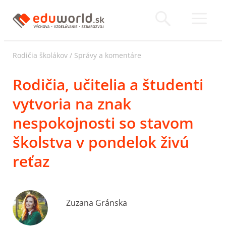
Rodičia školákov
/
Správy a komentáre
Rodičia, učitelia a študenti
vytvoria na znak
nespokojnosti so stavom
školstva v pondelok živú
reťaz
Zuzana Gránska