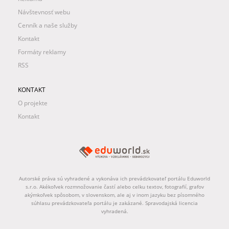
Návštevnosť webu
Cenník a naše služby
Kontakt
Formáty reklamy
RSS
KONTAKT
O projekte
Kontakt
Autorské práva sú vyhradené a vykonáva ich prevádzkovateľ portálu Eduworld
s.r.o. Akékoľvek rozmnožovanie častí alebo celku textov, fotografií, grafov
akýmkoľvek spôsobom, v slovenskom, ale aj v inom jazyku bez písomného
súhlasu prevádzkovateľa portálu je zakázané. Spravodajská licencia
vyhradená.