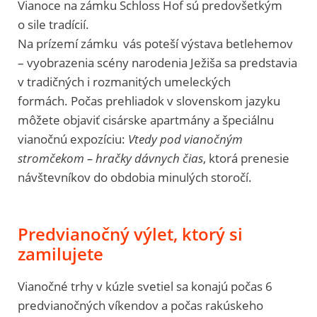
Vianoce na zámku Schloss Hof sú predovšetkým
o sile tradícií.
Na prízemí zámku vás poteší výstava betlehemov
– vyobrazenia scény narodenia Ježiša sa predstavia
v tradičných i rozmanitých umeleckých
formách.
Počas prehliadok v slovenskom jazyku
môžete objaviť cisárske apartmány a špeciálnu
vianočnú expozíciu:
Vtedy pod vianočným
stromčekom – hračky dávnych čias
, ktorá prenesie
návštevníkov do obdobia minulých storočí.
Predvianočný výlet, ktorý si
zamilujete
Vianočné trhy v kúzle svetiel sa konajú počas 6
predvianočných víkendov a počas rakúskeho