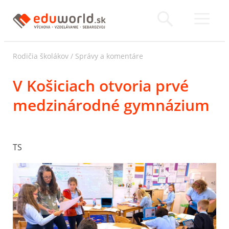
Rodičia školákov
/
Správy a komentáre
V Košiciach otvoria prvé
medzinárodné gymnázium
TS