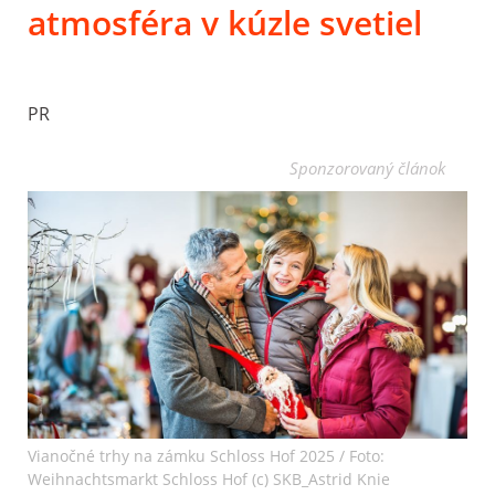
atmosféra v kúzle svetiel
PR
Sponzorovaný článok
Vianočné trhy na zámku Schloss Hof 2025 / Foto:
Weihnachtsmarkt Schloss Hof (c) SKB_Astrid Knie