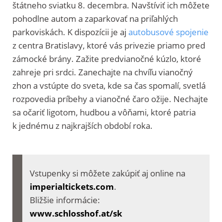
štátneho sviatku 8. decembra. Navštíviť ich môžete
pohodlne autom a zaparkovať na priľahlých
parkoviskách. K dispozícii je aj
autobusové spojenie
z centra Bratislavy, ktoré vás privezie priamo pred
zámocké brány. Zažite predvianočné kúzlo, ktoré
zahreje pri srdci. Zanechajte na chvíľu vianočný
zhon a vstúpte do sveta, kde sa čas spomalí, svetlá
rozpovedia príbehy a vianočné čaro ožije. Nechajte
sa očariť ligotom, hudbou a vôňami, ktoré patria
k jednému z najkrajších období roka.
Vstupenky si môžete zakúpiť aj online na
imperialtickets.com
.
Bližšie informácie:
www.schlosshof.at/sk