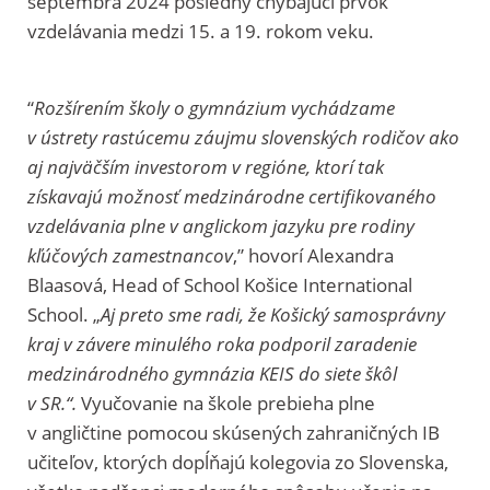
septembra 2024 posledný chýbajúci prvok
vzdelávania medzi 15. a 19. rokom veku.
“
Rozšírením školy o gymnázium vychádzame
v ústrety rastúcemu záujmu slovenských rodičov ako
aj najväčším investorom v regióne, ktorí tak
získavajú možnosť medzinárodne certifikovaného
vzdelávania plne v anglickom jazyku pre rodiny
kľúčových zamestnancov
,” hovorí Alexandra
Blaasová, Head of School Košice International
School. „
Aj preto sme radi, že Košický samosprávny
kraj v závere minulého roka podporil zaradenie
medzinárodného gymnázia KEIS do siete škôl
v SR.“.
Vyučovanie na škole prebieha plne
v angličtine pomocou skúsených zahraničných IB
učiteľov, ktorých dopĺňajú kolegovia zo Slovenska,