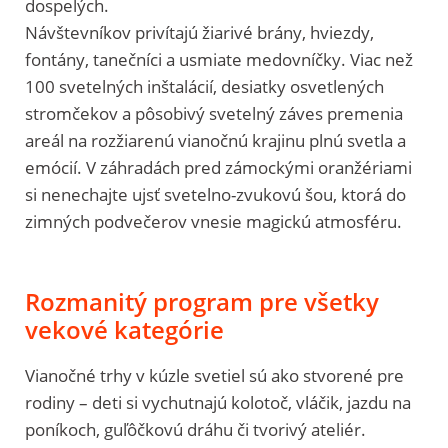
dospelých.
Návštevníkov privítajú žiarivé brány, hviezdy,
fontány, tanečníci a usmiate medovníčky. Viac než
100 svetelných inštalácií, desiatky osvetlených
stromčekov a pôsobivý svetelný záves premenia
areál na rozžiarenú vianočnú krajinu plnú svetla a
emócií. V záhradách pred zámockými oranžériami
si nenechajte ujsť svetelno-zvukovú šou, ktorá do
zimných podvečerov vnesie magickú atmosféru.
Rozmanitý program pre všetky
vekové kategórie
Vianočné trhy v kúzle svetiel sú ako stvorené pre
rodiny – deti si vychutnajú kolotoč, vláčik, jazdu na
poníkoch, guľôčkovú dráhu či tvorivý ateliér.