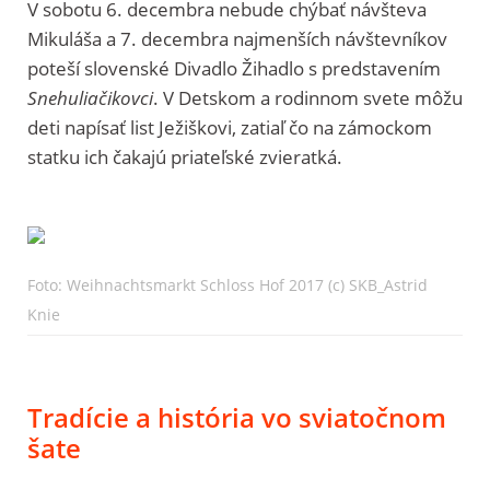
V sobotu 6. decembra nebude chýbať návšteva
Mikuláša a 7. decembra najmenších návštevníkov
poteší slovenské Divadlo Žihadlo s predstavením
Snehuliačikovci
. V Detskom a rodinnom svete môžu
deti napísať list Ježiškovi, zatiaľ čo na zámockom
statku ich čakajú priateľské zvieratká.
Foto: Weihnachtsmarkt Schloss Hof 2017 (c) SKB_Astrid
Knie
Tradície a história vo sviatočnom
šate