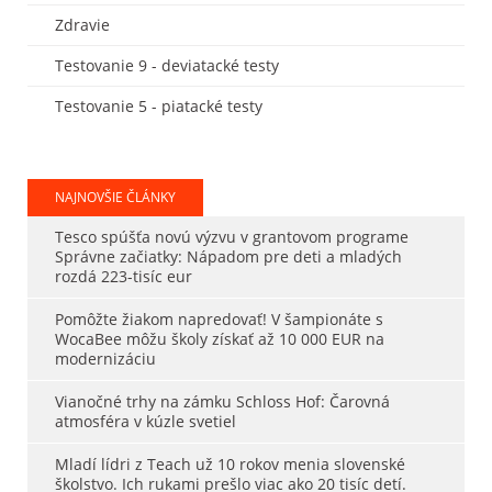
Zdravie
Testovanie 9 - deviatacké testy
Testovanie 5 - piatacké testy
NAJNOVŠIE ČLÁNKY
Tesco spúšťa novú výzvu v grantovom programe
Správne začiatky: Nápadom pre deti a mladých
rozdá 223-tisíc eur
Pomôžte žiakom napredovať! V šampionáte s
WocaBee môžu školy získať až 10 000 EUR na
modernizáciu
Vianočné trhy na zámku Schloss Hof: Čarovná
atmosféra v kúzle svetiel
Mladí lídri z Teach už 10 rokov menia slovenské
školstvo. Ich rukami prešlo viac ako 20 tisíc detí.