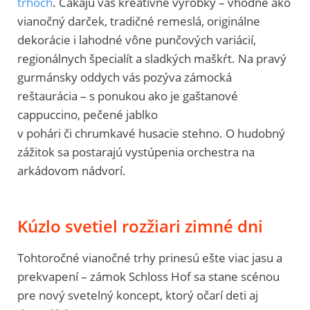
trhoch
. Čakajú vás kreatívne výrobky – vhodné ako
vianočný darček, tradičné remeslá, originálne
dekorácie i lahodné vône punčových variácií,
regionálnych špecialít a sladkých maškŕt. Na pravý
gurmánsky oddych vás pozýva zámocká
reštaurácia – s ponukou ako je gaštanové
cappuccino, pečené jablko
v pohári či chrumkavé husacie stehno. O hudobný
zážitok sa postarajú vystúpenia orchestra na
arkádovom nádvorí.
Kúzlo svetiel rozžiari zimné dni
Tohtoročné vianočné trhy prinesú ešte viac jasu a
prekvapení – zámok Schloss Hof sa stane scénou
pre nový svetelný koncept, ktorý očarí deti aj