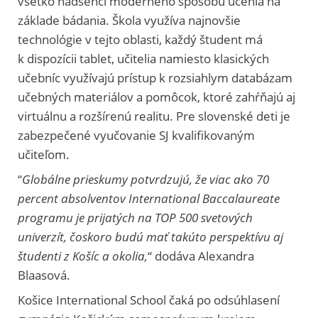
všetko nadšenci moderného spôsobu učenia na
základe bádania. Škola využíva najnovšie
technológie v tejto oblasti, každý študent má
k dispozícii tablet, učitelia namiesto klasických
učebníc využívajú prístup k rozsiahlym databázam
učebných materiálov a pomôcok, ktoré zahŕňajú aj
virtuálnu a rozšírenú realitu. Pre slovenské deti je
zabezpečené vyučovanie SJ kvalifikovaným
učiteľom.
“
Globálne prieskumy potvrdzujú, že viac ako 70
percent absolventov International Baccalaureate
programu je prijatých na TOP 500 svetových
univerzít, čoskoro budú mať takúto perspektívu aj
študenti z Košíc a okolia,
“ dodáva Alexandra
Blaasová.
Košice International School čaká po odsúhlasení