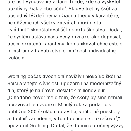
prerušiť vyučovanie v danej triede, kde sa vyskytol
pozitívny žiak alebo učiteľ. Ak dve tretiny škôl za
posledný týždeň nemali žiadnu triedu v karanténe,
nemôžeme ich všetky zatvárať, musíme to
zvládnuť,“ skonštatoval šéf rezortu školstva. Dodal,
že systém ostáva nastavený rovnako ako doposiaľ,
ocenil skrátenú karanténu, komunikovať chce ešte s
ministrom zdravotníctva o možnosti individuálnej
izolácie.
Gröhling počas dvoch dní navštívil niekoľko škôl na
Spiši a v tejto súvislosti upozornil na modernizačný
dlh, ktorý je na úrovni desiatok miliónov eur.
„Dlhodobo hovoríme o tom, že školy by sme nemali
opravovať len zvonku. Minulý rok sa podarilo v
približne 200 školách opraviť aj vnútorné priestory
a doplniť zariadenie, v tomto chceme pokračovať,“
upozornil Gröhling. Dodal, že do minuloročnej výzvy