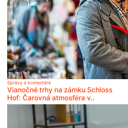
Správy a komentáre
Vianočné trhy na zámku Schloss
Hof: Čarovná atmosféra v..