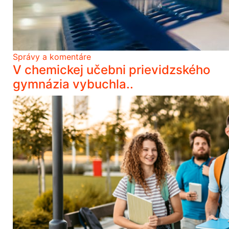
Správy a komentáre
V chemickej učebni prievidzského
gymnázia vybuchla..