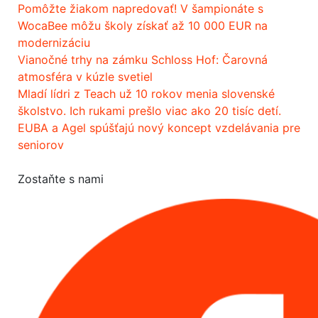
Pomôžte žiakom napredovať! V šampionáte s
WocaBee môžu školy získať až 10 000 EUR na
modernizáciu
Vianočné trhy na zámku Schloss Hof: Čarovná
atmosféra v kúzle svetiel
Mladí lídri z Teach už 10 rokov menia slovenské
školstvo. Ich rukami prešlo viac ako 20 tisíc detí.
EUBA a Agel spúšťajú nový koncept vzdelávania pre
seniorov
Zostaňte s nami