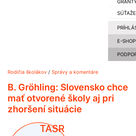
GRANT
SÚŤAŽE
PRÍHLÁ
E-SHOP
PODPOR
Rodičia školákov
/
Správy a komentáre
B. Gröhling: Slovensko chce
mať otvorené školy aj pri
zhoršení situácie
TASR