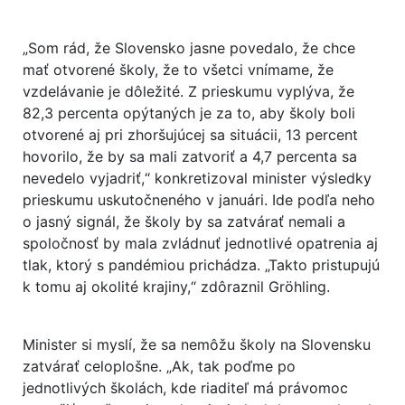
„Som rád, že Slovensko jasne povedalo, že chce
mať otvorené školy, že to všetci vnímame, že
vzdelávanie je dôležité. Z prieskumu vyplýva, že
82,3 percenta opýtaných je za to, aby školy boli
otvorené aj pri zhoršujúcej sa situácii, 13 percent
hovorilo, že by sa mali zatvoriť a 4,7 percenta sa
nevedelo vyjadriť,“ konkretizoval minister výsledky
prieskumu uskutočneného v januári. Ide podľa neho
o jasný signál, že školy by sa zatvárať nemali a
spoločnosť by mala zvládnuť jednotlivé opatrenia aj
tlak, ktorý s pandémiou prichádza. „Takto pristupujú
k tomu aj okolité krajiny,“ zdôraznil Gröhling.
Minister si myslí, že sa nemôžu školy na Slovensku
zatvárať celoplošne. „Ak, tak poďme po
jednotlivých školách, kde riaditeľ má právomoc