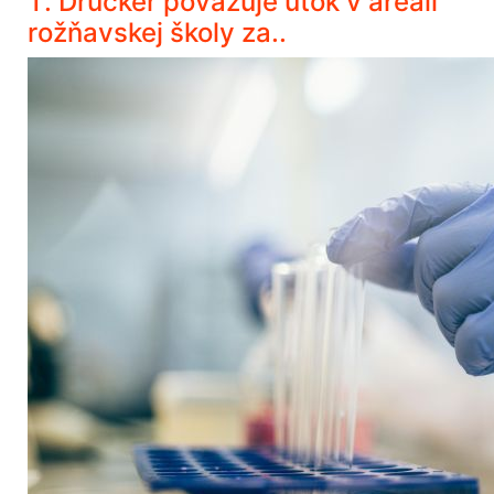
T. Drucker považuje útok v areáli
rožňavskej školy za..