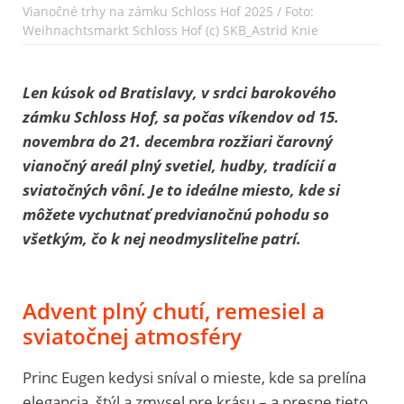
Vianočné trhy na zámku Schloss Hof 2025 / Foto:
Weihnachtsmarkt Schloss Hof (c) SKB_Astrid Knie
Len kúsok od Bratislavy, v srdci barokového
zámku Schloss Hof, sa počas víkendov od 15.
novembra do 21. decembra rozžiari čarovný
vianočný areál plný svetiel, hudby, tradícií a
sviatočných vôní. Je to ideálne miesto, kde si
môžete vychutnať predvianočnú pohodu so
všetkým, čo k nej neodmysliteľne patrí.
Advent plný chutí, remesiel a
sviatočnej atmosféry
Princ Eugen kedysi sníval o mieste, kde sa prelína
elegancia, štýl a zmysel pre krásu – a presne tieto