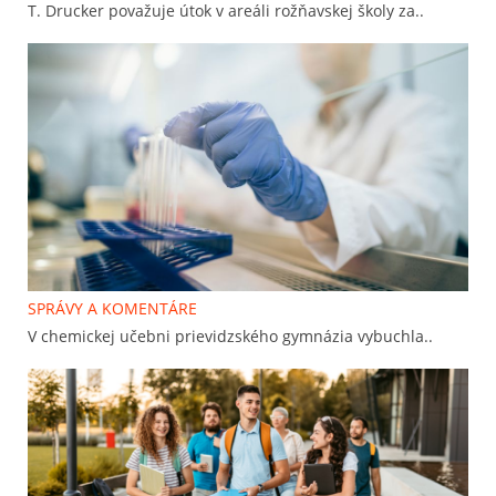
T. Drucker považuje útok v areáli rožňavskej školy za..
SPRÁVY A KOMENTÁRE
V chemickej učebni prievidzského gymnázia vybuchla..