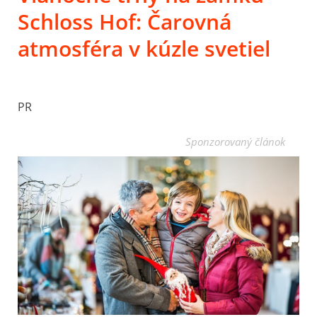
Schloss Hof: Čarovná
atmosféra v kúzle svetiel
PR
Sponzorovaný článok