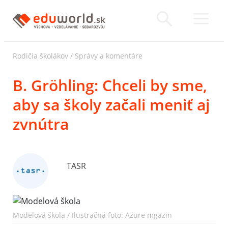
Rodičia školákov
/
Správy a komentáre
B. Gröhling: Chceli by sme,
aby sa školy začali meniť aj
zvnútra
TASR
Modelová škola / Ilustračná foto: Azure mgazin