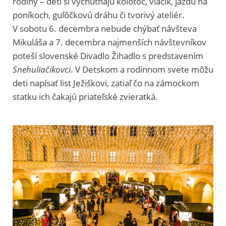
rodiny – deti si vychutnajú kolotoč, vláčik, jazdu na
poníkoch, guľôčkovú dráhu či tvorivý ateliér.
V sobotu 6. decembra nebude chýbať návšteva
Mikuláša a 7. decembra najmenších návštevníkov
poteší slovenské Divadlo Žihadlo s predstavením
Snehuliačikovci
. V Detskom a rodinnom svete môžu
deti napísať list Ježiškovi, zatiaľ čo na zámockom
statku ich čakajú priateľské zvieratká.