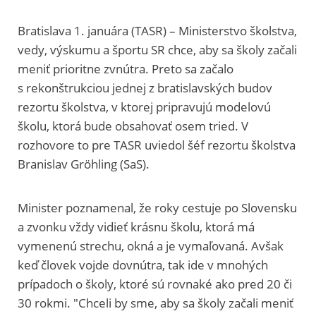
Bratislava 1. januára (TASR) – Ministerstvo školstva,
vedy, výskumu a športu SR chce, aby sa školy začali
meniť prioritne zvnútra. Preto sa začalo
s rekonštrukciou jednej z bratislavských budov
rezortu školstva, v ktorej pripravujú modelovú
školu, ktorá bude obsahovať osem tried. V
rozhovore to pre TASR uviedol šéf rezortu školstva
Branislav Gröhling (SaS).
Minister poznamenal, že roky cestuje po Slovensku
a zvonku vždy vidieť krásnu školu, ktorá má
vymenenú strechu, okná a je vymaľovaná. Avšak
keď človek vojde dovnútra, tak ide v mnohých
prípadoch o školy, ktoré sú rovnaké ako pred 20 či
30 rokmi. "Chceli by sme, aby sa školy začali meniť