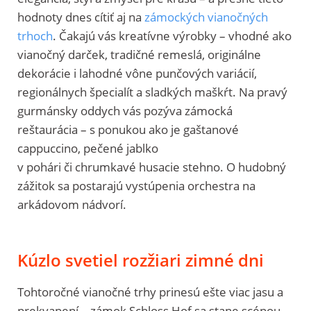
hodnoty dnes cítiť aj na
zámockých vianočných
trhoch
. Čakajú vás kreatívne výrobky – vhodné ako
vianočný darček, tradičné remeslá, originálne
dekorácie i lahodné vône punčových variácií,
regionálnych špecialít a sladkých maškŕt. Na pravý
gurmánsky oddych vás pozýva zámocká
reštaurácia – s ponukou ako je gaštanové
cappuccino, pečené jablko
v pohári či chrumkavé husacie stehno. O hudobný
zážitok sa postarajú vystúpenia orchestra na
arkádovom nádvorí.
Kúzlo svetiel rozžiari zimné dni
Tohtoročné vianočné trhy prinesú ešte viac jasu a
prekvapení – zámok Schloss Hof sa stane scénou