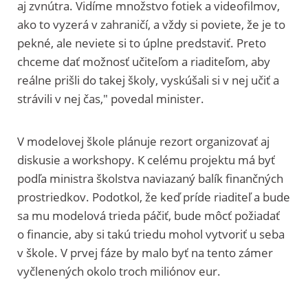
aj zvnútra. Vidíme množstvo fotiek a videofilmov,
ako to vyzerá v zahraničí, a vždy si poviete, že je to
pekné, ale neviete si to úplne predstaviť. Preto
chceme dať možnosť učiteľom a riaditeľom, aby
reálne prišli do takej školy, vyskúšali si v nej učiť a
strávili v nej čas," povedal minister.
V modelovej škole plánuje rezort organizovať aj
diskusie a workshopy. K celému projektu má byť
podľa ministra školstva naviazaný balík finančných
prostriedkov. Podotkol, že keď príde riaditeľ a bude
sa mu modelová trieda páčiť, bude môcť požiadať
o financie, aby si takú triedu mohol vytvoriť u seba
v škole. V prvej fáze by malo byť na tento zámer
vyčlenených okolo troch miliónov eur.