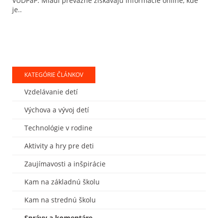
VÚDPaP: Mladí prevažne získavajú informácie online, kde
je..
KATEGÓRIE ČLÁNKOV
Vzdelávanie detí
Výchova a vývoj detí
Technológie v rodine
Aktivity a hry pre deti
Zaujímavosti a inšpirácie
Kam na základnú školu
Kam na strednú školu
Správy a komentáre