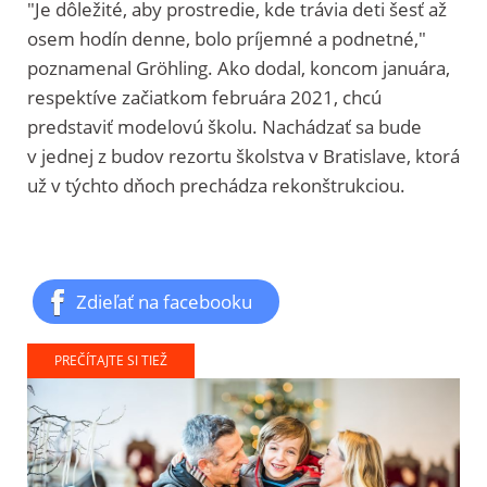
"Je dôležité, aby prostredie, kde trávia deti šesť až
osem hodín denne, bolo príjemné a podnetné,"
poznamenal Gröhling. Ako dodal, koncom januára,
respektíve začiatkom februára 2021, chcú
predstaviť modelovú školu. Nachádzať sa bude
v jednej z budov rezortu školstva v Bratislave, ktorá
už v týchto dňoch prechádza rekonštrukciou.
Zdieľať na facebooku
PREČÍTAJTE SI TIEŽ