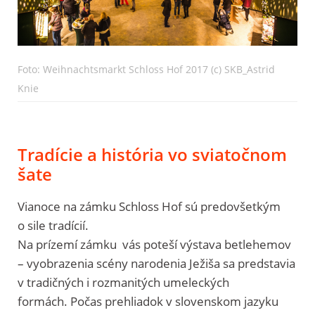
Foto: Weihnachtsmarkt Schloss Hof 2017 (c) SKB_Astrid
Knie
Tradície a história vo sviatočnom
šate
Vianoce na zámku Schloss Hof sú predovšetkým
o sile tradícií.
Na prízemí zámku vás poteší výstava betlehemov
– vyobrazenia scény narodenia Ježiša sa predstavia
v tradičných i rozmanitých umeleckých
formách.
Počas prehliadok v slovenskom jazyku