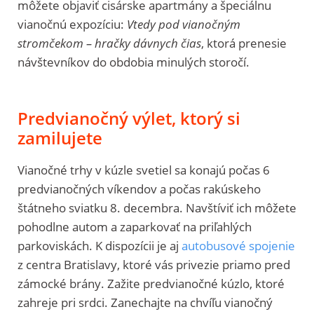
môžete objaviť cisárske apartmány a špeciálnu
vianočnú expozíciu:
Vtedy pod vianočným
stromčekom – hračky dávnych čias
, ktorá prenesie
návštevníkov do obdobia minulých storočí.
Predvianočný výlet, ktorý si
zamilujete
Vianočné trhy v kúzle svetiel sa konajú počas 6
predvianočných víkendov a počas rakúskeho
štátneho sviatku 8. decembra. Navštíviť ich môžete
pohodlne autom a zaparkovať na priľahlých
parkoviskách. K dispozícii je aj
autobusové spojenie
z centra Bratislavy, ktoré vás privezie priamo pred
zámocké brány. Zažite predvianočné kúzlo, ktoré
zahreje pri srdci. Zanechajte na chvíľu vianočný