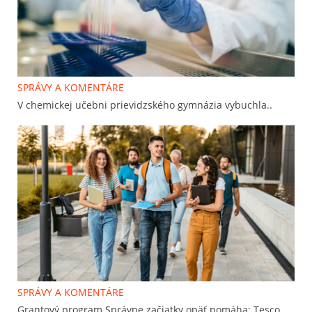
SPRÁVY A KOMENTÁRE
V chemickej učebni prievidzského gymnázia vybuchla..
SPRÁVY A KOMENTÁRE
Grantový program Správne začiatky opäť pomáha: Tesco