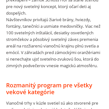
pre nový svetelný koncept, ktorý očarí deti aj
dospelých.
Návštevníkov privítajú žiarivé brány, hviezdy,
fontány, tanečníci a usmiate medovníčky. Viac než
100 svetelných inštalácií, desiatky osvetlených
stromčekov a pôsobivý svetelný záves premenia
areál na rozžiarenú vianočnú krajinu plnú svetla a
emócií. V záhradách pred zámockými oranžériami
si nenechajte ujsť svetelno-zvukovú šou, ktorá do
zimných podvečerov vnesie magickú atmosféru.
Rozmanitý program pre všetky
vekové kategórie
Vianočné trhy v kúzle svetiel sú ako stvorené pre