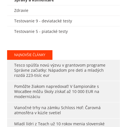
Zdravie
Testovanie 9 - deviatacké testy
Testovanie 5 - piatacké testy
NAJNOVŠIE ČLÁNKY
Tesco spúšťa novú výzvu v grantovom programe
Správne začiatky: Nápadom pre deti a mladých
rozdá 223-tisíc eur
Pomôžte žiakom napredovať! V šampionáte s
WocaBee môžu školy získať až 10 000 EUR na
modernizáciu
Vianočné trhy na zámku Schloss Hof: Čarovná
atmosféra v kúzle svetiel
Mladí lídri z Teach už 10 rokov menia slovenské