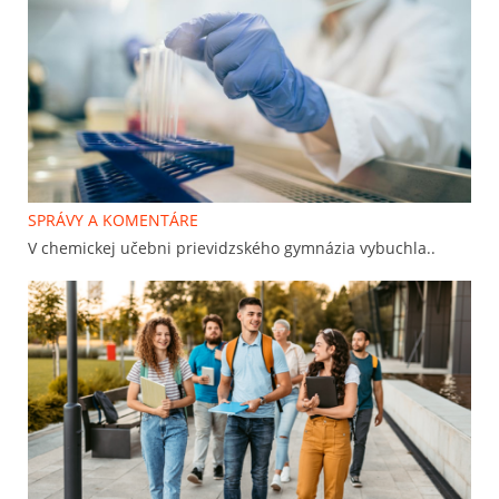
SPRÁVY A KOMENTÁRE
V chemickej učebni prievidzského gymnázia vybuchla..