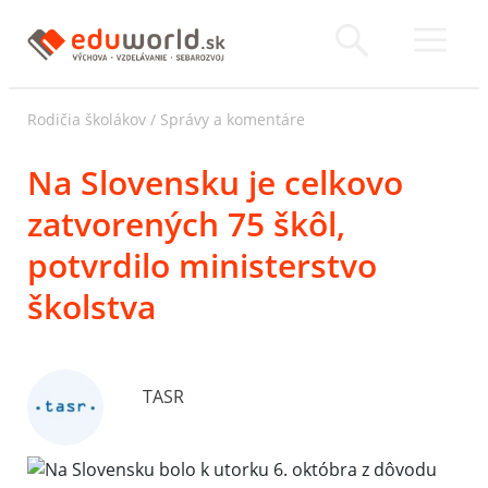
Rodičia školákov
/
Správy a komentáre
Na Slovensku je celkovo
zatvorených 75 škôl,
potvrdilo ministerstvo
školstva
TASR