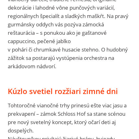
dekorácie i lahodné vône punčových variácií,
regionálnych špecialít a sladkých maškŕt. Na pravý
gurmánsky oddych vás pozýva zámocká
reštaurácia – s ponukou ako je gaštanové
cappuccino, pečené jablko
v pohári či chrumkavé husacie stehno. O hudobný
zážitok sa postarajú vystúpenia orchestra na
arkádovom nádvorí.
Kúzlo svetiel rozžiari zimné dni
Tohtoročné vianočné trhy prinesú ešte viac jasu a
prekvapení – zámok Schloss Hof sa stane scénou
pre nový svetelný koncept, ktorý očarí deti aj
dospelých.
Návštevníkov privítajú žiarivé brány, hviezdy,