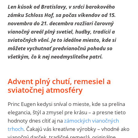
Len kúsok od Bratislavy, v srdci barokového
zámku Schloss Hof, sa počas víkendov od 15.
novembra do 21. decembra rozžiari čarovný
vianočný areál plný svetiel, hudby, tradícií a
sviatočných vôní. Je to ideálne miesto, kde si
môžete vychutnať predvianočnú pohodu so
všetkým, čo k nej neodmysliteľne patrí.
Advent plný chutí, remesiel a
sviatočnej atmosféry
Princ Eugen kedysi sníval o mieste, kde sa prelína
elegancia, štýl a zmysel pre krásu – a presne tieto
hodnoty dnes cítiť aj na
zámockých vianočných
trhoch
. Čakajú vás kreatívne výrobky – vhodné ako
vianočný darček, tradičné remeslá, originálne