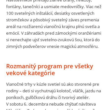
fontány, tanečníci a usmiate medovníčky. Viac než
100 svetelných inštalácií, desiatky osvetlených
stromčekov a pôsobivý svetelný záves premenia
areál na rozžiarenú vianočnú krajinu plnú svetla a
emócií. V záhradách pred zámockými oranžériami
si nenechajte ujsť svetelno-zvukovú šou, ktorá do
zimných podvečerov vnesie magickú atmosféru.
Rozmanitý program pre všetky
vekové kategórie
Vianočné trhy v kúzle svetiel sú ako stvorené pre
rodiny – deti si vychutnajú kolotoč, vláčik, jazdu na
poníkoch, guľôčkovú dráhu či tvorivý ateliér.
V sobotu 6. decembra nebude chýbať návšteva