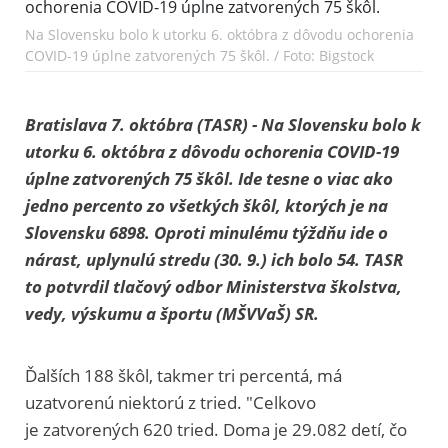
Na Slovensku bolo k utorku 6. októbra z dôvodu ochorenia
COVID-19 úplne zatvorených 75 škôl. / Foto: Bigstock
Bratislava 7. októbra (TASR) - Na Slovensku bolo k
utorku 6. októbra z dôvodu ochorenia COVID-19
úplne zatvorených 75 škôl. Ide tesne o viac ako
jedno percento zo všetkých škôl, ktorých je na
Slovensku 6898. Oproti minulému týždňu ide o
nárast, uplynulú stredu (30. 9.) ich bolo 54. TASR
to potvrdil tlačový odbor Ministerstva školstva,
vedy, výskumu a športu (MŠVVaŠ) SR.
Ďalších 188 škôl, takmer tri percentá, má
uzatvorenú niektorú z tried. "Celkovo
je zatvorených 620 tried. Doma je 29.082 detí, čo