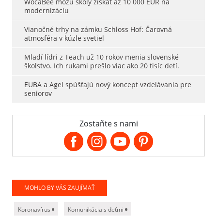
WocaBee môžu školy získať až 10 000 EUR na
modernizáciu
Vianočné trhy na zámku Schloss Hof: Čarovná
atmosféra v kúzle svetiel
Mladí lídri z Teach už 10 rokov menia slovenské
školstvo. Ich rukami prešlo viac ako 20 tisíc detí.
EUBA a Agel spúšťajú nový koncept vzdelávania pre
seniorov
Zostaňte s nami
MOHLO BY VÁS ZAUJÍMAŤ
Koronavírus
Komunikácia s deťmi