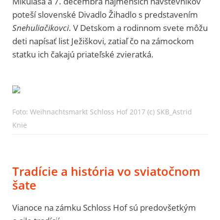
Mikuláša a 7. decembra najmenších návštevníkov
poteší slovenské Divadlo Žihadlo s predstavením
Snehuliačikovci
. V Detskom a rodinnom svete môžu
deti napísať list Ježiškovi, zatiaľ čo na zámockom
statku ich čakajú priateľské zvieratká.
Foto: Weihnachtsmarkt Schloss Hof 2017 (c) SKB_Astrid
Knie
Tradície a história vo sviatočnom
šate
Vianoce na zámku Schloss Hof sú predovšetkým