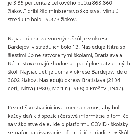
je 3,35 percenta z celkového počtu 868.860
žiakov," priblížilo ministerstvo školstva. Minulú
stredu to bolo 19.873 žiakov.
Najviac úplne zatvorených škôl je v okrese
Bardejov, v stredu ich bolo 13. Nasleduje Nitra so
šiestimi úplne zatvorenými školami, Bratislava a
Námestovo majú zhodne po päť úplne zatvorených
škôl. Najviac detí je doma v okrese Bardejov, ide o
3602 žiakov. Nasledujú okresy Bratislava (2194
detí), Nitra (1980), Martin (1968) a Prešov (1947).
Rezort školstva inicioval mechanizmus, aby boli
každý deň k dispozícii čerstvé informácie o tom, čo
sa v školstve deje. Ide o platformu COVID - školský
semafor na získavanie informácií od riaditeľov škôl