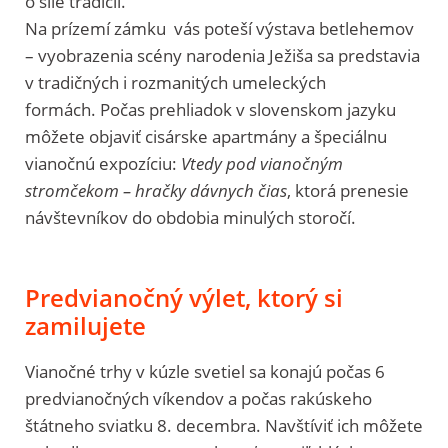
o sile tradícií.
Na prízemí zámku vás poteší výstava betlehemov
– vyobrazenia scény narodenia Ježiša sa predstavia
v tradičných i rozmanitých umeleckých
formách.
Počas prehliadok v slovenskom jazyku
môžete objaviť cisárske apartmány a špeciálnu
vianočnú expozíciu:
Vtedy pod vianočným
stromčekom – hračky dávnych čias
, ktorá prenesie
návštevníkov do obdobia minulých storočí.
Predvianočný výlet, ktorý si
zamilujete
Vianočné trhy v kúzle svetiel sa konajú počas 6
predvianočných víkendov a počas rakúskeho
štátneho sviatku 8. decembra. Navštíviť ich môžete