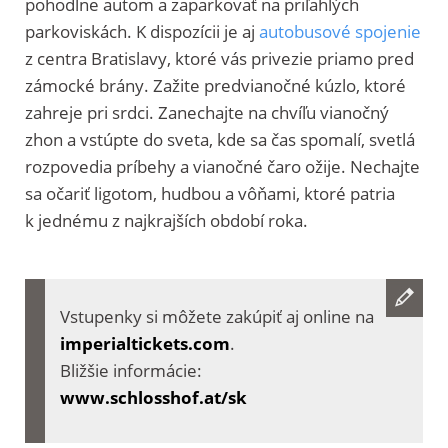
pohodlne autom a zaparkovať na priľahlých
parkoviskách. K dispozícii je aj
autobusové spojenie
z centra Bratislavy, ktoré vás privezie priamo pred
zámocké brány. Zažite predvianočné kúzlo, ktoré
zahreje pri srdci. Zanechajte na chvíľu vianočný
zhon a vstúpte do sveta, kde sa čas spomalí, svetlá
rozpovedia príbehy a vianočné čaro ožije. Nechajte
sa očariť ligotom, hudbou a vôňami, ktoré patria
k jednému z najkrajších období roka.
Vstupenky si môžete zakúpiť aj online na
imperialtickets.com
.
Bližšie informácie:
www.schlosshof.at/sk