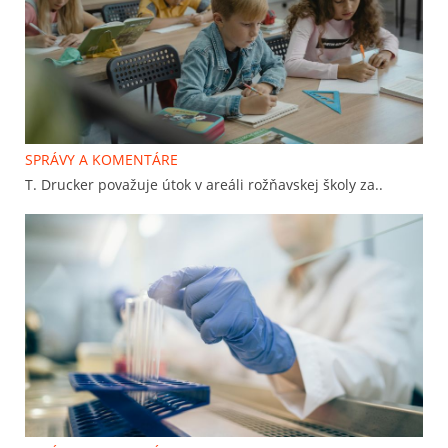
SPRÁVY A KOMENTÁRE
T. Drucker považuje útok v areáli rožňavskej školy za..