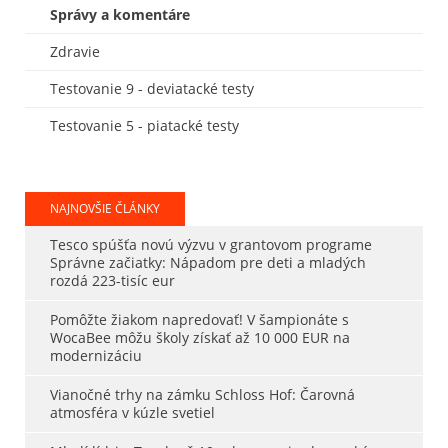
Správy a komentáre
Zdravie
Testovanie 9 - deviatacké testy
Testovanie 5 - piatacké testy
NAJNOVŠIE ČLÁNKY
Tesco spúšťa novú výzvu v grantovom programe
Správne začiatky: Nápadom pre deti a mladých
rozdá 223-tisíc eur
Pomôžte žiakom napredovať! V šampionáte s
WocaBee môžu školy získať až 10 000 EUR na
modernizáciu
Vianočné trhy na zámku Schloss Hof: Čarovná
atmosféra v kúzle svetiel