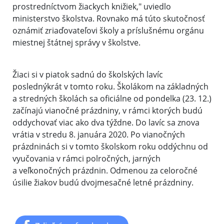
prostredníctvom žiackych knižiek," uviedlo
ministerstvo školstva. Rovnako má túto skutočnosť
oznámiť zriaďovateľovi školy a príslušnému orgánu
miestnej štátnej správy v školstve.
Žiaci si v piatok sadnú do školských lavíc
poslednýkrát v tomto roku. Školákom na základných
a stredných školách sa oficiálne od pondelka (23. 12.)
začínajú vianočné prázdniny, v rámci ktorých budú
oddychovať viac ako dva týždne. Do lavíc sa znova
vrátia v stredu 8. januára 2020. Po vianočných
prázdninách si v tomto školskom roku oddýchnu od
vyučovania v rámci polročných, jarných
a veľkonočných prázdnin. Odmenou za celoročné
úsilie žiakov budú dvojmesačné letné prázdniny.