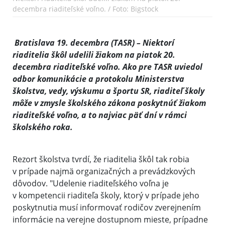
decembra riaditeľské voľno. / Foto: Bigstock
Bratislava 19. decembra (TASR) – Niektorí
riaditelia škôl udelili žiakom na piatok 20.
decembra riaditeľské voľno. Ako pre TASR uviedol
odbor komunikácie a protokolu Ministerstva
školstva, vedy, výskumu a športu SR, riaditeľ školy
môže v zmysle školského zákona poskytnúť žiakom
riaditeľské voľno, a to najviac päť dní v rámci
školského roka.
Rezort školstva tvrdí, že riaditelia škôl tak robia
v prípade najmä organizačných a prevádzkových
dôvodov. "Udelenie riaditeľského voľna je
v kompetencii riaditeľa školy, ktorý v prípade jeho
poskytnutia musí informovať rodičov zverejnením
informácie na verejne dostupnom mieste, prípadne