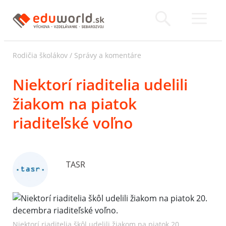
Rodičia školákov
/
Správy a komentáre
Niektorí riaditelia udelili
žiakom na piatok
riaditeľské voľno
TASR
Niektorí riaditelia škôl udelili žiakom na piatok 20.