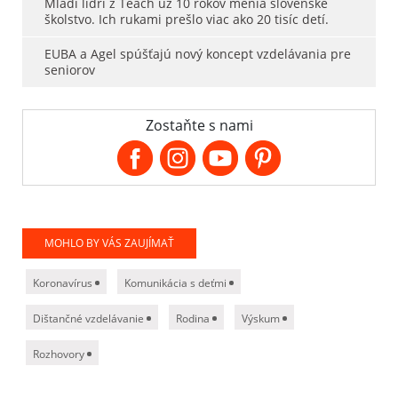
Mladí lídri z Teach už 10 rokov menia slovenské
školstvo. Ich rukami prešlo viac ako 20 tisíc detí.
EUBA a Agel spúšťajú nový koncept vzdelávania pre
seniorov
Zostaňte s nami
MOHLO BY VÁS ZAUJÍMAŤ
Koronavírus
Komunikácia s deťmi
Dištančné vzdelávanie
Rodina
Výskum
Rozhovory