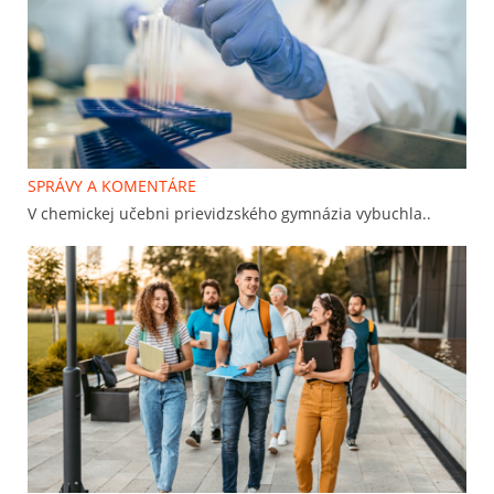
SPRÁVY A KOMENTÁRE
V chemickej učebni prievidzského gymnázia vybuchla..