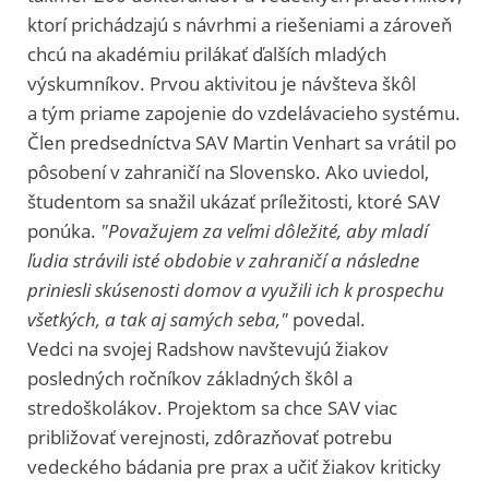
ktorí prichádzajú s návrhmi a riešeniami a zároveň
chcú na akadémiu prilákať ďalších mladých
výskumníkov. Prvou aktivitou je návšteva škôl
a tým priame zapojenie do vzdelávacieho systému.
Člen predsedníctva SAV Martin Venhart sa vrátil po
pôsobení v zahraničí na Slovensko. Ako uviedol,
študentom sa snažil ukázať príležitosti, ktoré SAV
ponúka.
"Považujem za veľmi dôležité, aby mladí
ľudia strávili isté obdobie v zahraničí a následne
priniesli skúsenosti domov a využili ich k prospechu
všetkých, a tak aj samých seba,"
povedal.
Vedci na svojej Radshow navštevujú žiakov
posledných ročníkov základných škôl a
stredoškolákov.
Projektom sa chce SAV viac
približovať verejnosti, zdôrazňovať potrebu
vedeckého bádania pre prax a učiť žiakov kriticky