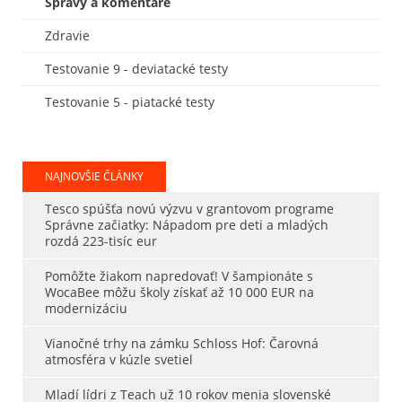
Správy a komentáre
Zdravie
Testovanie 9 - deviatacké testy
Testovanie 5 - piatacké testy
NAJNOVŠIE ČLÁNKY
Tesco spúšťa novú výzvu v grantovom programe
Správne začiatky: Nápadom pre deti a mladých
rozdá 223-tisíc eur
Pomôžte žiakom napredovať! V šampionáte s
WocaBee môžu školy získať až 10 000 EUR na
modernizáciu
Vianočné trhy na zámku Schloss Hof: Čarovná
atmosféra v kúzle svetiel
Mladí lídri z Teach už 10 rokov menia slovenské