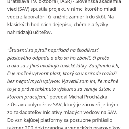
Bratislava 19. októbra (TASR) - Slovenská akadémia
vied (SAV) spustila projekt, v rámci ktorého mladí
vedci z laboratórií či knižníc zamierili do škôl. Na
klasických hodinách dejepisu, chémie a fyziky
nahrádzajú učiteľov.
"Študenti sa pýtali napríklad na škodlivosť
plastového odpadu a ako sa ho zbaviť, či prečo
a ako sa z fliaš uvoľňujú toxické látky. Zaujímalo ich,
či je možné vytvoriť plast, ktorý sa v prírode rozloží
bez negatívnych vplyvov. Vysvetlil som im, že možné
to je a práve takémuto výskumu sa venuje ústav, v
ktorom pracujem,
" povedal Michal Procházka
z Ústavu polymérov SAV, ktorý je zároveň jedným
zo zakladateľov Iniciatívy mladých vedcov na SAV.
Do vznikajúcej platformy sa postupne prihlásilo
takmer 200 doktorandov a vedeckých pracovníkov,