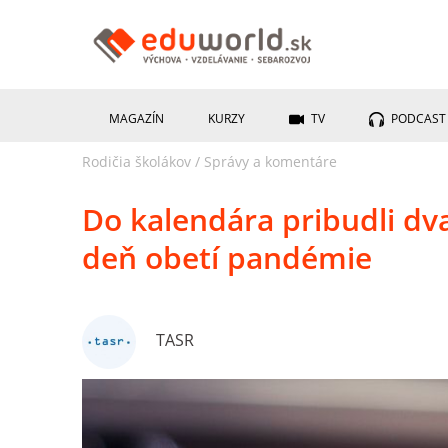
MAGAZÍN
KURZY
TV
PODCAST
Rodičia školákov
/
Správy a komentáre
Do kalendára pribudli dv
deň obetí pandémie
TASR