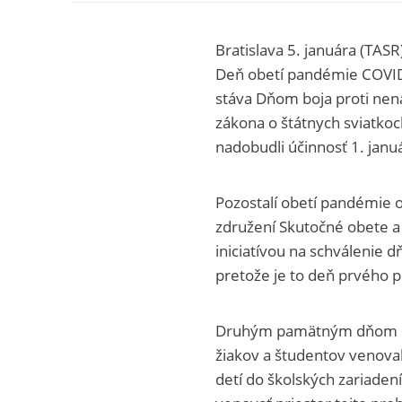
Bratislava 5. januára (TAS
Deň obetí pandémie COVID
stáva Dňom boja proti nen
zákona o štátnych sviatko
nadobudli účinnosť 1. janu
Pozostalí obetí pandémie 
združení Skutočné obete a 
iniciatívou na schválenie 
pretože je to deň prvého 
Druhým pamätným dňom sa 
žiakov a študentov venova
detí do školských zariaden