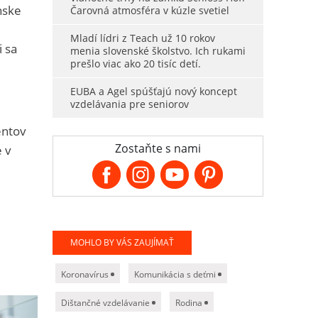
nske
Čarovná atmosféra v kúzle svetiel
Mladí lídri z Teach už 10 rokov
i sa
menia slovenské školstvo. Ich rukami
prešlo viac ako 20 tisíc detí.
EUBA a Agel spúšťajú nový koncept
vzdelávania pre seniorov
entov
Zostaňte s nami
e v
MOHLO BY VÁS ZAUJÍMAŤ
Koronavírus
Komunikácia s deťmi
Dištančné vzdelávanie
Rodina