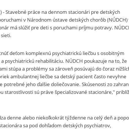
R) - Stavebné práce na dennom stacionári pre detských
 poruchami v Národnom ústave detských chorôb (NÚDCH) 
ionár má slúžiť pre deti s poruchami príjmu potravy. NÚD
sieti.
núť deťom komplexnú psychiatrickú liečbu s osobitným
a psychiatrickú rehabilitáciu. NÚDCH poukazuje na to, že
ťami stúpa a problémy sa zároveň posúvajú do čoraz nižšíc
priek ambulantnej liečbe sa detský pacient často nevyhne
 je potrebné jeho ďalšie doliečovanie. Skúsenosti zo zahran
 starostlivosti sú práve špecializované stacionáre," priblíž
dza denne alebo niekoľkokrát týždenne na celý deň a popo
 stacionára sa pod dohľadom detských psychiatrov,