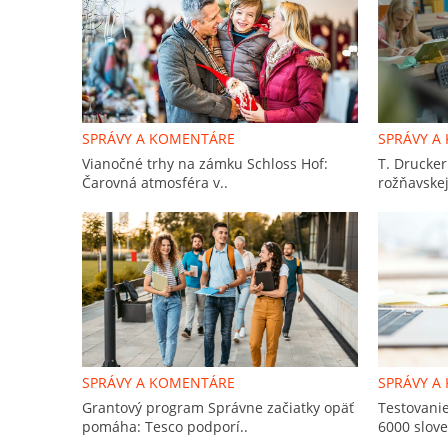
SPRÁVY A KOMENTÁRE
SPRÁVY A
Vianočné trhy na zámku Schloss Hof:
T. Drucker
Čarovná atmosféra v..
rožňavskej
SPRÁVY A KOMENTÁRE
SPRÁVY A
Grantový program Správne začiatky opäť
Testovanie
pomáha: Tesco podporí..
6000 slove