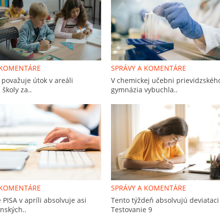
 KOMENTÁRE
SPRÁVY A KOMENTÁRE
 považuje útok v areáli
V chemickej učebni prievidzskéh
 školy za..
gymnázia vybuchla..
 KOMENTÁRE
SPRÁVY A KOMENTÁRE
 PISA v apríli absolvuje asi
Tento týždeň absolvujú deviataci
nských..
Testovanie 9