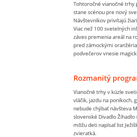
Tohtoročné vianočné trhy p
stane scénou pre nový svet
Návštevníkov privítajú žia
Viac než 100 svetelných in
záves premenia areál na ro
pred zámockými oranžériam
podvečerov vnesie magick
Rozmanitý progra
Vianočné trhy v kúzle sveti
vláčik, jazdu na poníkoch, 
nebude chýbať návšteva Mi
slovenské Divadlo Žihadlo
môžu deti napísať list Ježi
zvieratká.