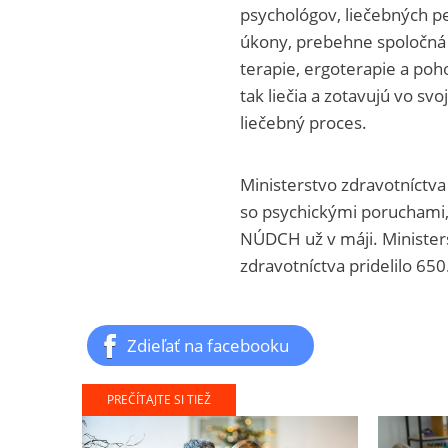
psychológov, liečebných p
úkony, prebehne spoločná '
terapie, ergoterapie a poh
tak liečia a zotavujú vo s
liečebný proces.
Ministerstvo zdravotníctva
so psychickými poruchami, 
NÚDCH už v máji. Ministerst
zdravotníctva pridelilo 650
Zdieľať na facebooku
PREČÍTAJTE SI TIEŽ