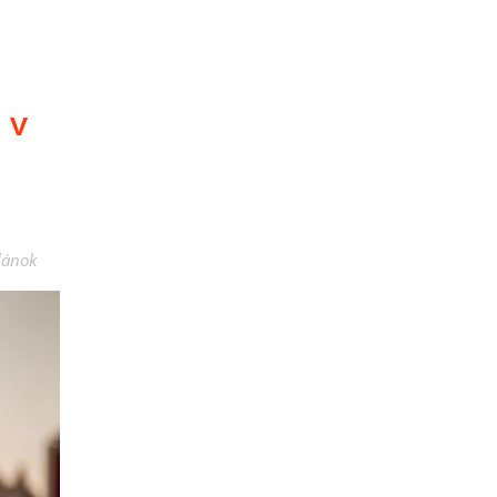
 v
lánok