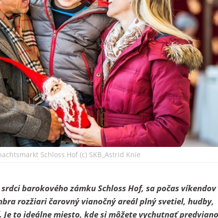
achtsmarkt Schloss Hof (c) SKB_Astrid Knie
v srdci barokového zámku Schloss Hof, sa počas víkendov
ra rozžiari čarovný vianočný areál plný svetiel, hudby,
í. Je to ideálne miesto, kde si môžete vychutnať predvian