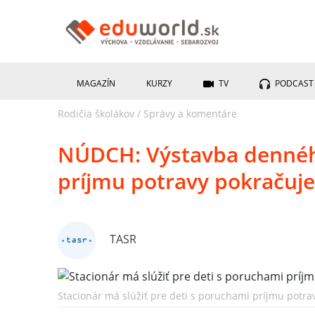
MAGAZÍN
KURZY
TV
PODCAST
Rodičia školákov
/
Správy a komentáre
NÚDCH: Výstavba denného
príjmu potravy pokračuje
TASR
Stacionár má slúžiť pre deti s poruchami príjmu potravy