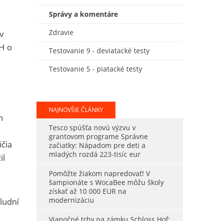
Správy a komentáre
Zdravie
v
CH o
Testovanie 9 - deviatacké testy
Testovanie 5 - piatacké testy
NAJNOVŠIE ČLÁNKY
h
Tesco spúšťa novú výzvu v
grantovom programe Správne
ičia
začiatky: Nápadom pre deti a
mladých rozdá 223-tisíc eur
il
Pomôžte žiakom napredovať! V
šampionáte s WocaBee môžu školy
získať až 10 000 EUR na
modernizáciu
ludní
Vianočné trhy na zámku Schloss Hof: