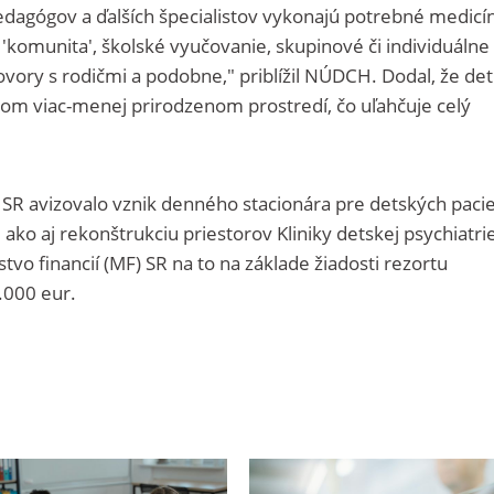
edagógov a ďalších špecialistov vykonajú potrebné medicí
komunita', školské vyučovanie, skupinové či individuálne
ovory s rodičmi a podobne," priblížil NÚDCH. Dodal, že det
vojom viac-menej prirodzenom prostredí, čo uľahčuje celý
 SR avizovalo vznik denného stacionára pre detských paci
ako aj rekonštrukciu priestorov Kliniky detskej psychiatri
vo financií (MF) SR na to na základe žiadosti rezortu
.000 eur.