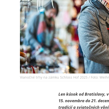
Vianočné trhy na zámku Schloss Hof 2025 / Foto: Weihn
Len kúsok od Bratislavy, 
15. novembra do 21. decemb
tradícií a sviatočných vôn