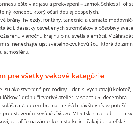
rinesú ešte viac jasu a prekvapení – zámok Schloss Hof s
elný koncept, ktorý očarí deti aj dospelých.
rivé brány, hviezdy, fontány, tanečníci a usmiate medovníč
štalácií, desiatky osvetlených stromčekov a pôsobivý svet
zžiarenú vianočnú krajinu plnú svetla a emócií. V záhradá
i si nenechajte ujsť svetelno-zvukovú šou, ktorá do zim
ú atmosféru.
m pre všetky vekové kategórie
el sú ako stvorené pre rodiny – deti si vychutnajú kolotoč,
guľôčkovú dráhu či tvorivý ateliér. V sobotu 6. decembra
kuláša a 7. decembra najmenších návštevníkov poteší
 s predstavením
Snehuliačikovci
. V Detskom a rodinnom sv
škovi, zatiaľ čo na zámockom statku ich čakajú priateľské