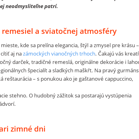
ej neodmysliteľne patrí.
, remesiel a sviatočnej atmosféry
 mieste, kde sa prelína elegancia, štýl a zmysel pre krásu –
ítiť aj na
zámockých vianočných trhoch
. Čakajú vás kreat
čný darček, tradičné remeslá, originálne dekorácie i lah
egionálnych špecialít a sladkých maškŕt. Na pravý gurmán
 reštaurácia – s ponukou ako je gaštanové cappuccino,
cie stehno. O hudobný zážitok sa postarajú vystúpenia
ádvorí.
iari zimné dni