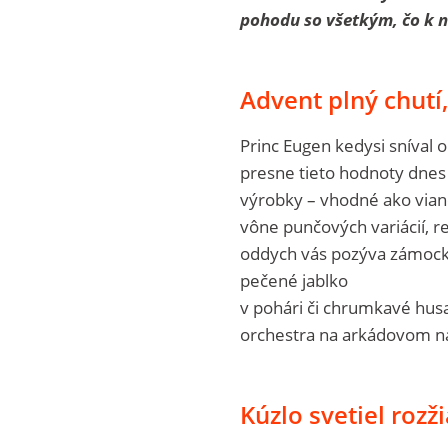
pohodu so všetkým, čo k n
Advent plný chutí
Princ Eugen kedysi sníval o
presne tieto hodnoty dnes c
výrobky – vhodné ako viano
vône punčových variácií, r
oddych vás pozýva zámocká
pečené jablko
v pohári či chrumkavé husa
orchestra na arkádovom n
Kúzlo svetiel rozž