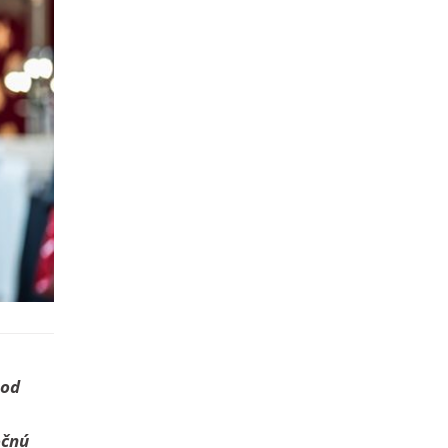
 od
očnú