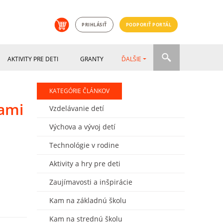
PRIHLÁSIŤ
PODPORIŤ PORTÁL
AKTIVITY PRE DETI
GRANTY
ĎALŠIE
KATEGÓRIE ČLÁNKOV
hami
Vzdelávanie detí
Výchova a vývoj detí
Technológie v rodine
Aktivity a hry pre deti
Zaujímavosti a inšpirácie
Kam na základnú školu
Kam na strednú školu