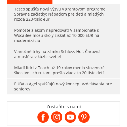
Tesco spúšťa novú výzvu v grantovom programe
Správne začiatky: Nápadom pre deti a mladých
rozdá 223-tisíc eur
Pomôžte žiakom napredovať! V šampionáte s
WocaBee môžu školy získať až 10 000 EUR na
modernizáciu
Vianočné trhy na zámku Schloss Hof: Čarovná
atmosféra v kúzle svetiel
Mladí lídri z Teach už 10 rokov menia slovenské
školstvo. Ich rukami prešlo viac ako 20 tisíc detí.
EUBA a Agel spúšťajú nový koncept vzdelávania pre
seniorov
Zostaňte s nami