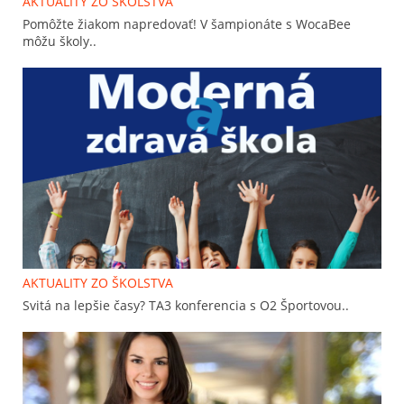
AKTUALITY ZO ŠKOLSTVA
Pomôžte žiakom napredovať! V šampionáte s WocaBee
môžu školy..
AKTUALITY ZO ŠKOLSTVA
Svitá na lepšie časy? TA3 konferencia s O2 Športovou..