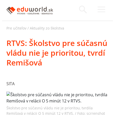
Pre učiteľov
/
Aktuality zo školstva
RTVS: Školstvo pre súčasnú
vládu nie je prioritou, tvrdí
Remišová
SITA
Školstvo pre súčasnú vládu nie je prioritou, tvrdila
Remišová v relácii O 5 minút 12 v RTVS. / Foto: scrrenshot