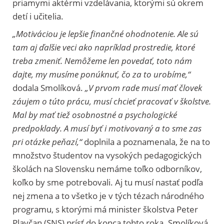
priamymi aktérmi vzdelávania, ktorými sú okrem
detí i učitelia.
„Motiváciou je lepšie finančné ohodnotenie. Ale sú
tam aj ďalšie veci ako napríklad prostredie, ktoré
treba zmeniť. Nemôžeme len povedať, toto nám
dajte, my musíme ponúknuť, čo za to urobíme,“
dodala Smolíková.
„V prvom rade musí mať človek
záujem o túto prácu, musí chcieť pracovať v školstve.
Mal by mať tiež osobnostné a psychologické
predpoklady. A musí byť i motivovaný a to sme zas
pri otázke peňazí,“
doplnila a poznamenala, že na to
množstvo študentov na vysokých pedagogických
školách na Slovensku nemáme toľko odborníkov,
koľko by sme potrebovali. Aj tu musí nastať podľa
nej zmena a to všetko je v tých tézach národného
programu, s ktorými má minister školstva Peter
Plavčan (SNS) prísť do konca tohto roka. Smolíková