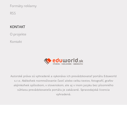
Formáty reklamy
RSS
KONTAKT
O projekte
Kontakt
Autorské práva sú vyhradené a vykonáva ich prevádzkovateľ portálu Eduworld
s.r.o. Akékoľvek rozmnožovanie častí alebo celku textov, fotografií, grafov
akýmkoľvek spôsobom, v slovenskom, ale aj v inom jazyku bez písomného
súhlasu prevádzkovateľa portálu je zakázané. Spravodajská licencia
vyhradená.