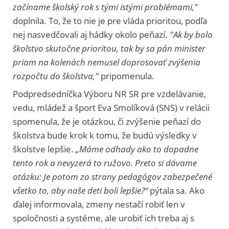
začíname školský rok s tými istými problémami,"
doplnila. To, že to nie je pre vláda prioritou, podľa
nej nasvedčovali aj hádky okolo peňazí.
"Ak by bolo
školstvo skutočne prioritou, tak by sa pán minister
priam na kolenách nemusel doprosovať zvýšenia
rozpočtu do školstva,"
pripomenula.
Podpredsedníčka Výboru NR SR pre vzdelávanie,
vedu, mládež a šport Eva Smolíková (SNS) v relácii
spomenula, že je otázkou, či zvýšenie peňazí do
školstva bude krok k tomu, že budú výsledky v
školstve lepšie.
„Máme odhady ako to dopadne
tento rok a nevyzerá to ružovo. Preto si dávame
otázku: Je potom zo strany pedagógov zabezpečené
všetko to, aby naše deti boli lepšie?“
pýtala sa. Ako
ďalej informovala, zmeny nestačí robiť len v
spoločnosti a systéme, ale urobiť ich treba aj s