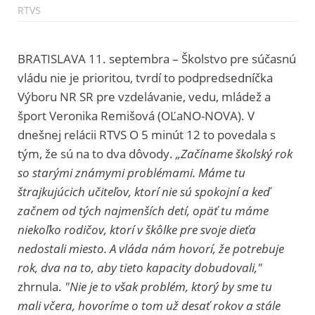
RTVS
BRATISLAVA 11. septembra – Školstvo pre súčasnú
vládu nie je prioritou, tvrdí to podpredsedníčka
Výboru NR SR pre vzdelávanie, vedu, mládež a
šport Veronika Remišová (OĽaNO-NOVA). V
dnešnej relácii RTVS O 5 minút 12 to povedala s
tým, že sú na to dva dôvody.
„Začíname školský rok
so starými známymi problémami. Máme tu
štrajkujúcich učiteľov, ktorí nie sú spokojní a keď
začnem od tých najmenších detí, opäť tu máme
niekoľko rodičov, ktorí v škôlke pre svoje dieťa
nedostali miesto. A vláda nám hovorí, že potrebuje
rok, dva na to, aby tieto kapacity dobudovali,"
zhrnula.
"Nie je to však problém, ktorý by sme tu
mali včera, hovoríme o tom už desať rokov a stále