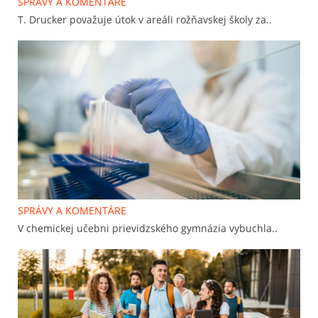
SPRÁVY A KOMENTÁRE
T. Drucker považuje útok v areáli rožňavskej školy za..
SPRÁVY A KOMENTÁRE
V chemickej učebni prievidzského gymnázia vybuchla..