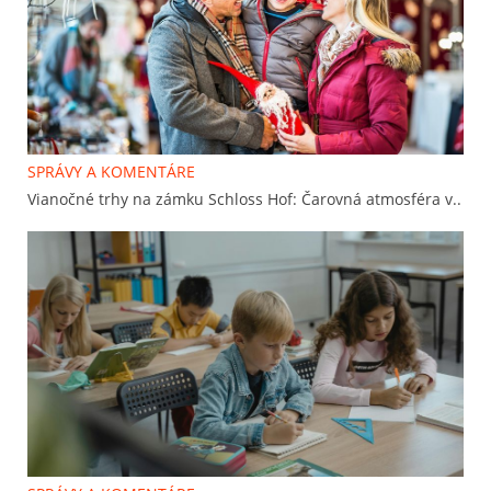
SPRÁVY A KOMENTÁRE
Vianočné trhy na zámku Schloss Hof: Čarovná atmosféra v..