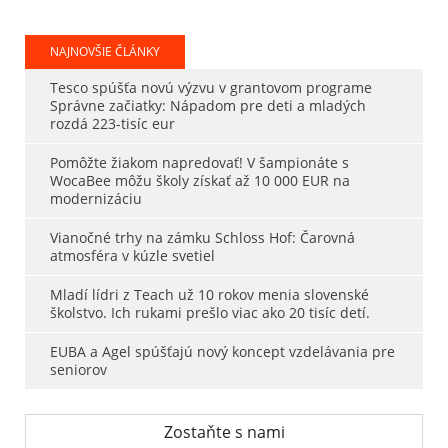
NAJNOVŠIE ČLÁNKY
Tesco spúšťa novú výzvu v grantovom programe
Správne začiatky: Nápadom pre deti a mladých
rozdá 223-tisíc eur
Pomôžte žiakom napredovať! V šampionáte s
WocaBee môžu školy získať až 10 000 EUR na
modernizáciu
Vianočné trhy na zámku Schloss Hof: Čarovná
atmosféra v kúzle svetiel
Mladí lídri z Teach už 10 rokov menia slovenské
školstvo. Ich rukami prešlo viac ako 20 tisíc detí.
EUBA a Agel spúšťajú nový koncept vzdelávania pre
seniorov
Zostaňte s nami