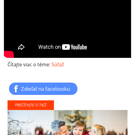
Čítajte viac o téme:
Súťaž
Zdieľať na facebooku
PREČÍTAJTE SI TIEŽ