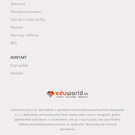
Reklama
Návštevnosť webu
Cenník a naše služby
Kontakt
Formáty reklamy
RSS
KONTAKT
O projekte
Kontakt
Autorské práva sú vyhradené a vykonáva ich prevádzkovateľ portálu Eduworld
s.r.o. Akékoľvek rozmnožovanie častí alebo celku textov, fotografií, grafov
akýmkoľvek spôsobom, v slovenskom, ale aj v inom jazyku bez písomného
súhlasu prevádzkovateľa portálu je zakázané. Spravodajská licencia
vyhradená.