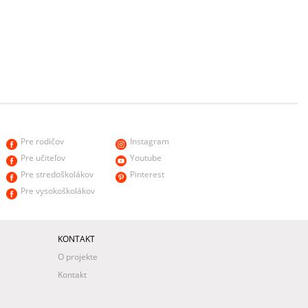
Pre rodičov
Instagram
Pre učiteľov
Youtube
Pre stredoškolákov
Pinterest
Pre vysokoškolákov
KONTAKT
O projekte
Kontakt