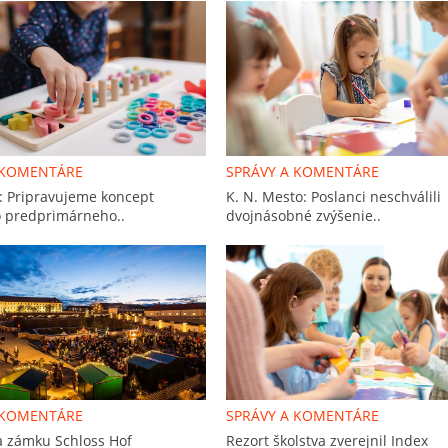
 KOMENTÁRE
SPRÁVY A KOMENTÁRE
: Pripravujeme koncept
K. N. Mesto: Poslanci neschválili
 predprimárneho..
dvojnásobné zvýšenie..
 KOMENTÁRE
SPRÁVY A KOMENTÁRE
a zámku Schloss Hof
Rezort školstva zverejnil Index