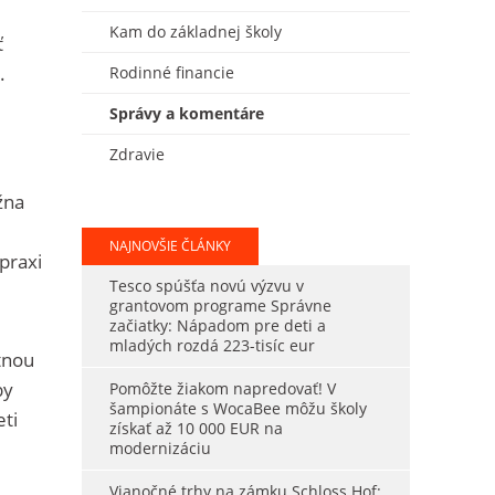
Kam do základnej školy
ť
.
Rodinné financie
Správy a komentáre
Zdravie
žna
NAJNOVŠIE ČLÁNKY
praxi
Tesco spúšťa novú výzvu v
grantovom programe Správne
začiatky: Nápadom pre deti a
mladých rozdá 223-tisíc eur
tnou
by
Pomôžte žiakom napredovať! V
šampionáte s WocaBee môžu školy
eti
získať až 10 000 EUR na
modernizáciu
Vianočné trhy na zámku Schloss Hof: