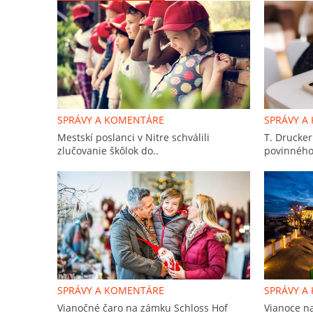
SPRÁVY A KOMENTÁRE
SPRÁVY A
Mestskí poslanci v Nitre schválili
T. Drucker
zlučovanie škôlok do..
povinného
SPRÁVY A KOMENTÁRE
SPRÁVY A
Vianočné čaro na zámku Schloss Hof
Vianoce n