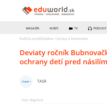
MAGAZÍN
KURZY
TV
PODCAST
Rodičia predškolákov
/
Správy a komentáre
Deviaty ročník Bubnovačk
ochrany detí pred násilí
TASR
Foto: Bigstock