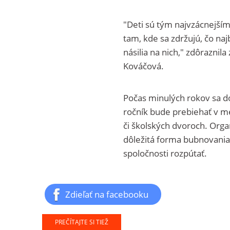
"Deti sú tým najvzácnejším
tam, kde sa zdržujú, čo na
násilia na nich," zdôrazni
Kováčová.
Počas minulých rokov sa do
ročník bude prebiehať v mes
či školských dvoroch. Organ
dôležitá forma bubnovania č
spoločnosti rozpútať.
Zdieľať na facebooku
PREČÍTAJTE SI TIEŽ