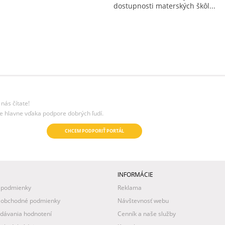
dostupnosti materských škôl...
nás čítate!
e hlavne vďaka podpore dobrých ľudí.
CHCEM PODPORIŤ PORTÁL
INFORMÁCIE
 podmienky
Reklama
 obchodné podmienky
Návštevnosť webu
idávania hodnotení
Cenník a naše služby