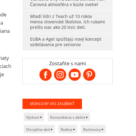
Čarovná atmosféra v kúzle svetiel
ade
Mladí lídri z Teach už 10 rokov
menia slovenské školstvo. Ich rukami
ia
prešlo viac ako 20 tisíc detí.
riana
EUBA a Agel spúšťajú nový koncept
vzdelávania pre seniorov
iaty
Zostaňte s nami
ciach
je
MOHLO BY VÁS ZAUJÍMAŤ
Výskum
Komunikácia s deťmi
Disciplína detí
Rodina
Rozhovory