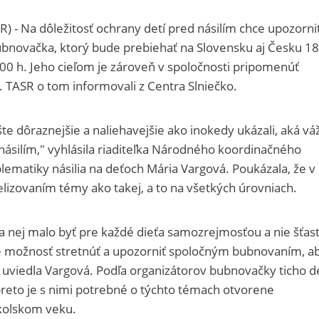
R) - Na dôležitosť ochrany detí pred násilím chce upozorni
ubnovačka, ktorý bude prebiehať na Slovensku aj Česku 18
0 h. Jeho cieľom je zároveň v spoločnosti pripomenúť
 TASR o tom informovali z Centra Slniečko.
e dôraznejšie a naliehavejšie ako inokedy ukázali, aká vá
násilím," vyhlásila riaditeľka Národného koordinačného
blematiky násilia na deťoch Mária Vargová. Poukázala, že v 
telizovaním témy ako takej, a to na všetkých úrovniach.
ľa nej malo byť pre každé dieťa samozrejmosťou a nie šťas
možnosť stretnúť a upozorniť spoločným bubnovaním, a
," uviedla Vargová. Podľa organizátorov bubnovačky ticho d
preto je s nimi potrebné o týchto témach otvorene
kolskom veku.