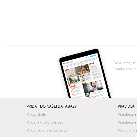
Ďakujeme, že 
Články tvorím
PRIDAŤ DO NAŠEJ DATABÁZY
PRAVIDLÁ
Pridaj školu
Všeobecné
Pridaj aktivitu pre deti
Všeobecné
Pridaj kurz pre dospelých
Pravidlá pr