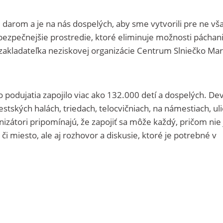
 darom a je na nás dospelých, aby sme vytvorili pre ne vš
jbezpečnejšie prostredie, ktoré eliminuje možnosti páchan
la zakladateľka neziskovej organizácie Centrum Slniečko Ma
 podujatia zapojilo viac ako 132.000 detí a dospelých. Dev
tských halách, triedach, telocvičniach, na námestiach, uli
izátori pripomínajú, že zapojiť sa môže každý, pričom nie 
i miesto, ale aj rozhovor a diskusie, ktoré je potrebné v