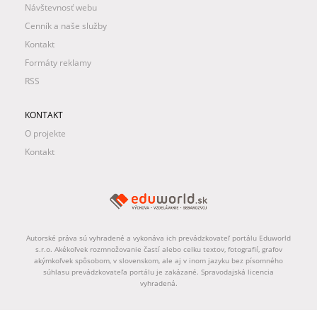
Návštevnosť webu
Cenník a naše služby
Kontakt
Formáty reklamy
RSS
KONTAKT
O projekte
Kontakt
Autorské práva sú vyhradené a vykonáva ich prevádzkovateľ portálu Eduworld
s.r.o. Akékoľvek rozmnožovanie častí alebo celku textov, fotografií, grafov
akýmkoľvek spôsobom, v slovenskom, ale aj v inom jazyku bez písomného
súhlasu prevádzkovateľa portálu je zakázané. Spravodajská licencia
vyhradená.