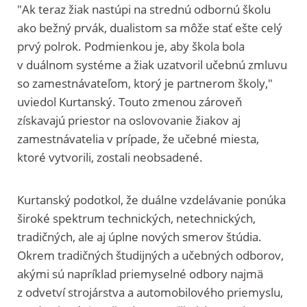
"Ak teraz žiak nastúpi na strednú odbornú školu
ako bežný prvák, dualistom sa môže stať ešte celý
prvý polrok. Podmienkou je, aby škola bola
v duálnom systéme a žiak uzatvoril učebnú zmluvu
so zamestnávateľom, ktorý je partnerom školy,"
uviedol Kurtanský. Touto zmenou zároveň
získavajú priestor na oslovovanie žiakov aj
zamestnávatelia v prípade, že učebné miesta,
ktoré vytvorili, zostali neobsadené.
Kurtanský podotkol, že duálne vzdelávanie ponúka
široké spektrum technických, netechnických,
tradičných, ale aj úplne nových smerov štúdia.
Okrem tradičných študijných a učebných odborov,
akými sú napríklad priemyselné odbory najmä
z odvetví strojárstva a automobilového priemyslu,