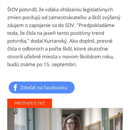
ŠIOV potvrdil, že vďaka ohláseniu legislatívnych
zmien pociťujú od zamestnávateľov a škôl zvýšený
záujem o zapojenie sa do SDV. "Predpokladáme
teda, že čísla na jeseň tento pozitívny trend
potvrdia," dodal Kurtanský. Ako doplnil, presné
čísla o odboroch a počte škôl, ktoré skutočne
otvorili učebné miesta v novom školskom roku,
budú známe po 15. septembri.
Zdieľať na facebooku
PREČÍTAJTE SI TIEŽ