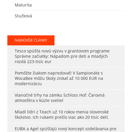
Maturita
Stužková
NAJNOVŠIE ČLÁNKY
Tesco spúšťa novú výzvu v grantovom programe
Správne začiatky: Nápadom pre deti a mladých
rozdá 223-tisíc eur
Pomôžte žiakom napredovať! V šampionáte s
WocaBee môžu školy získať až 10 000 EUR na
modernizáciu
Vianočné trhy na zámku Schloss Hof: Čarovná
atmosféra v kúzle svetiel
Mladí lídri z Teach už 10 rokov menia slovenské
školstvo. Ich rukami prešlo viac ako 20 tisíc detí.
EUBA a Agel spúšťajú nový koncept vzdelávania pre