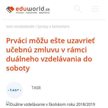
Som stredoškolák
/
Správy a komentáre
Prváci môžu ešte uzavrieť
učebnú zmluvu v rámci
duálneho vzdelávania do
soboty
TASR