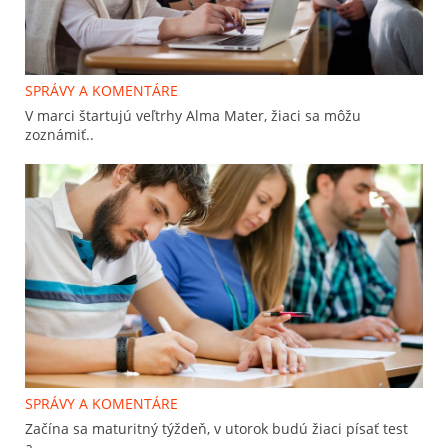
SPRÁVY A KOMENTÁRE
V marci štartujú veľtrhy Alma Mater, žiaci sa môžu
zoznámiť..
SPRÁVY A KOMENTÁRE
Začína sa maturitný týždeň, v utorok budú žiaci písať test
a..