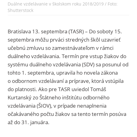
Duálne vzdelávanie v školskom roku 2018/2019 / Foto:
Shutterstock
Bratislava 13. septembra (TASR) – Do soboty 15.
septembra môžu prváci stredných škôl uzavrieť
učebnú zmluvu so zamestnávateľom v rámci
duálneho vzdelávania. Termín pre vstup žiakov do
systému duálneho vzdelávania (SDV) sa posunul od
tohto 1. septembra, upravila ho novela zákona
o odbornom vzdelávaní a príprave, ktorá vstúpila
do platnosti. Ako pre TASR uviedol Tomáš
Kurtanský zo Štátneho inštitútu odborného
vzdelávania (ŠIOV), v prípade nenaplnenia
očakávaného počtu žiakov sa tento termín posúva
až do 31. januára.