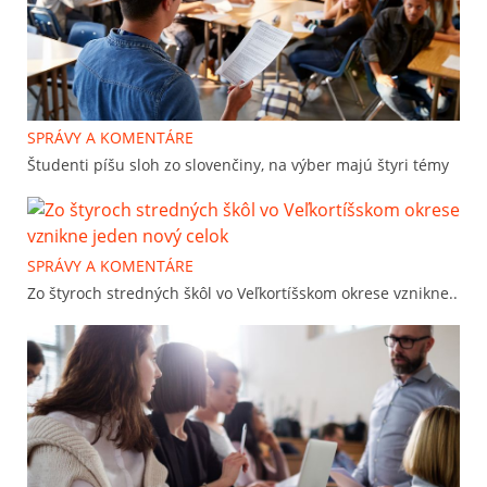
SPRÁVY A KOMENTÁRE
Študenti píšu sloh zo slovenčiny, na výber majú štyri témy
SPRÁVY A KOMENTÁRE
Zo štyroch stredných škôl vo Veľkortíšskom okrese vznikne..