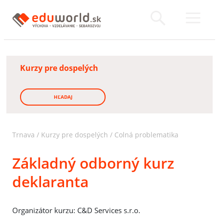
Kurzy pre dospelých
HĽADAJ
Trnava
/
Kurzy pre dospelých
/
Colná problematika
Základný odborný kurz
deklaranta
Organizátor kurzu: C&D Services s.r.o.