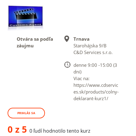
Otvára sa podľa
Trnava
záujmu
Starohájska 9/B
C&D Services s.r.o.
denne 9:00 -15:00 (3
dni)
Viac na:
https://www.cdservic
es.sk/products/colny-
deklarant-kurz1/
PRIHLÁS SA
0 z 5
0 ľudí hodnotilo tento kurz