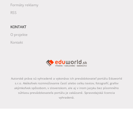
Formáty reklamy
RSS
KONTAKT
O projekte
Kontakt
Autorské práva sú vyhradené a vykonáva ich prevádzkovateľ portálu Eduworld
s.r.o. Akékoľvek rozmnožovanie častí alebo celku textov, fotografií, grafov
akýmkoľvek spôsobom, v slovenskom, ale aj v inom jazyku bez písomného
súhlasu prevádzkovateľa portálu je zakázané. Spravodajská licencia
vyhradená.