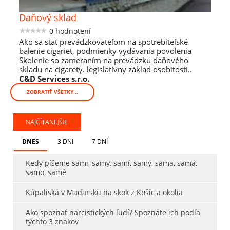
Daňový sklad
0 hodnotení
Ako sa stať prevádzkovateľom na spotrebiteľské
balenie cigariet, podmienky vydávania povolenia
Skolenie so zameraním na prevádzku daňového
skladu na cigarety. legislatívny základ osobitosti..
C&D Services s.r.o.
ZOBRATIŤ VŠETKY...
NAJČÍTANEJŠIE
DNES
3 DNI
7 DNÍ
Kedy píšeme sami, samy, samí, samý, sama, samá,
samo, samé
Kúpaliská v Maďarsku na skok z Košíc a okolia
Ako spoznať narcistických ľudí? Spoznáte ich podľa
týchto 3 znakov