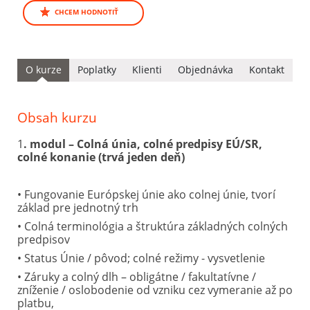
CHCEM HODNOTIŤ
O kurze
Poplatky
Klienti
Objednávka
Kontakt
Obsah kurzu
1
. modul – Colná únia, colné predpisy EÚ/SR,
colné konanie (trvá jeden deň)
• Fungovanie Európskej únie ako colnej únie, tvorí
základ pre jednotný trh
• Colná terminológia a štruktúra základných colných
predpisov
• Status Únie / pôvod; colné režimy - vysvetlenie
• Záruky a colný dlh – obligátne / fakultatívne /
zníženie / oslobodenie od vzniku cez vymeranie až po
platbu,