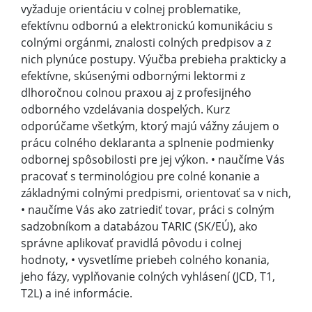
vyžaduje orientáciu v colnej problematike,
efektívnu odbornú a elektronickú komunikáciu s
colnými orgánmi, znalosti colných predpisov a z
nich plynúce postupy. Výučba prebieha prakticky a
efektívne, skúsenými odbornými lektormi z
dlhoročnou colnou praxou aj z profesijného
odborného vzdelávania dospelých. Kurz
odporúčame všetkým, ktorý majú vážny záujem o
prácu colného deklaranta a splnenie podmienky
odbornej spôsobilosti pre jej výkon. • naučíme Vás
pracovať s terminológiou pre colné konanie a
základnými colnými predpismi, orientovať sa v nich,
• naučíme Vás ako zatriediť tovar, práci s colným
sadzobníkom a databázou TARIC (SK/EÚ), ako
správne aplikovať pravidlá pôvodu i colnej
hodnoty, • vysvetlíme priebeh colného konania,
jeho fázy, vyplňovanie colných vyhlásení (JCD, T1,
T2L) a iné informácie.