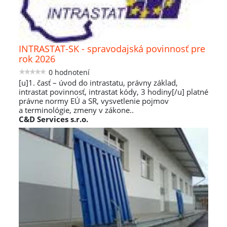
INTRASTAT-SK - spravodajská povinnosť pre
rok 2026
0 hodnotení
[u]1. časť – úvod do intrastatu, právny základ,
intrastat povinnosť, intrastat kódy, 3 hodiny[/u] platné
právne normy EÚ a SR, vysvetlenie pojmov
a terminológie, zmeny v zákone..
C&D Services s.r.o.