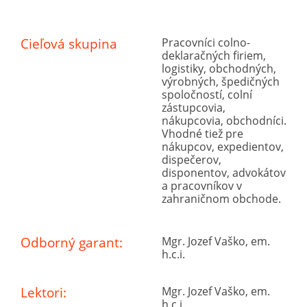
Cieľová skupina
Pracovníci colno-
deklaračných firiem,
logistiky, obchodných,
výrobných, špedičných
spoločností, colní
zástupcovia,
nákupcovia, obchodníci.
Vhodné tiež pre
nákupcov, expedientov,
dispečerov,
disponentov, advokátov
a pracovníkov v
zahraničnom obchode.
Odborný garant:
Mgr. Jozef Vaško, em.
h.c.i.
Lektori:
Mgr. Jozef Vaško, em.
h.c.i.