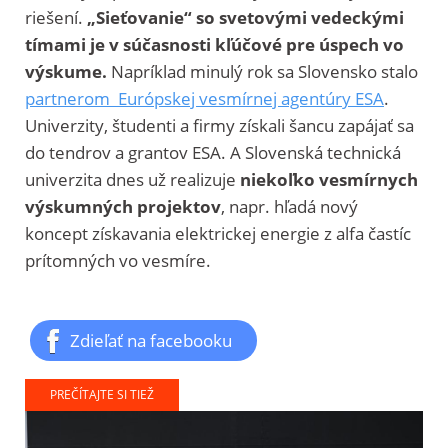
riešení.
„Sieťovanie“ so svetovými vedeckými
tímami je v súčasnosti kľúčové pre úspech vo
výskume.
Napríklad minulý rok sa Slovensko stalo
partnerom Európskej vesmírnej agentúry ESA
.
Univerzity, študenti a firmy získali šancu zapájať sa
do tendrov a grantov ESA. A Slovenská technická
univerzita dnes už realizuje
niekoľko vesmírnych
výskumných projektov
, napr. hľadá nový
koncept získavania elektrickej energie z alfa častíc
prítomných vo vesmíre.
Zdieľať na facebooku
PREČÍTAJTE SI TIEŽ