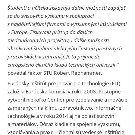
Študenti a učitelia získavajú ďalšie možnosti zapájať
sa do svetového výskumu v spolupráci
s najdôležitejšími firmami a výskumnými inštitúciami
v Európe. Získavajú prístup do ďalších
medzinárodných projektov, i ďalšie možnosti
absolvovať štúdium alebo jeho časť na prestížnych
pracoviskách v zahraničí. Je to prijatie do
európskeho elitného klubu technických univerzít,“
povedal rektor STU Robert Redhammer
.
Európsky inštitút pre inovácie a technológie (EIT)
založila Európska komisia v roku 2008. Postupne
vytvoril niekoľko Centier pre vzdelávanie a inovácie
zameraných na klímu, zdravotníctvo, informačné
technológie a v roku 2014 aj na oblasť surovín
a materiálov. Dôraz kladie na spojenie výskumu,
vzdelávania a praxe – členmi sú vedecké inštitúcie,