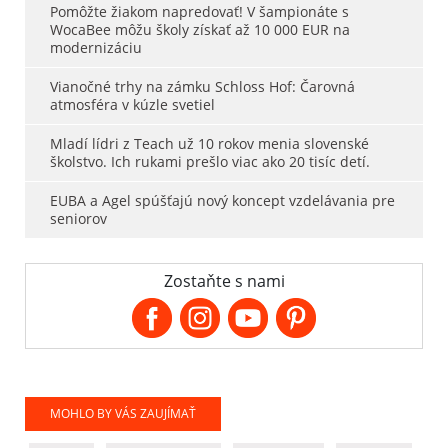
Pomôžte žiakom napredovať! V šampionáte s
WocaBee môžu školy získať až 10 000 EUR na
modernizáciu
Vianočné trhy na zámku Schloss Hof: Čarovná
atmosféra v kúzle svetiel
Mladí lídri z Teach už 10 rokov menia slovenské
školstvo. Ich rukami prešlo viac ako 20 tisíc detí.
EUBA a Agel spúšťajú nový koncept vzdelávania pre
seniorov
Zostaňte s nami
MOHLO BY VÁS ZAUJÍMAŤ