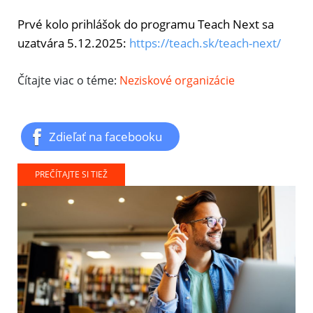
Prvé kolo prihlášok do programu Teach Next sa
uzatvára 5.12.2025:
https://teach.sk/teach-next/
Čítajte viac o téme:
Neziskové organizácie
Zdieľať na facebooku
PREČÍTAJTE SI TIEŽ