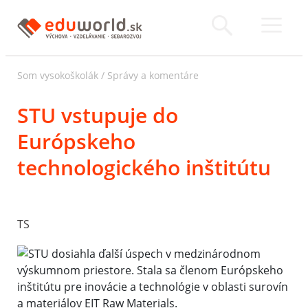
Som vysokoškolák
/
Správy a komentáre
STU vstupuje do
Európskeho
technologického inštitútu
TS