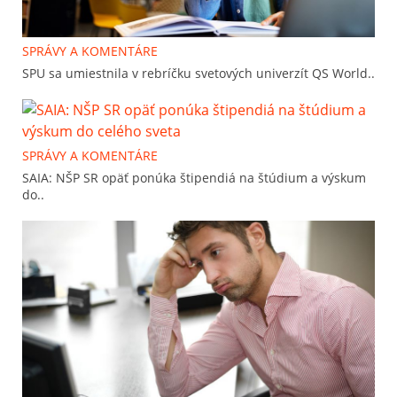
SPRÁVY A KOMENTÁRE
SPU sa umiestnila v rebríčku svetových univerzít QS World..
SPRÁVY A KOMENTÁRE
SAIA: NŠP SR opäť ponúka štipendiá na štúdium a výskum
do..