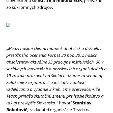
slovenského školstva
6,5 milióna EUR
, prevažne
zo súkromných zdrojov.
„
Medzi našimi členmi máme 6 držiteliek a držiteľov
prestížneho ocenenia Forbes 30 pod 30. Z našich
absolventov aktuálne 33 pracuje v inštitúciách, 30 v
sociálnych inováciách a neziskových organizáciách a
19 zostalo pracovať na školách
.
Máme za sebou aj
založenie 7 organizácií a iniciatív v oblasti
vzdelávania a vydanie 3 kníh. Sme presvedčení, že
Teach prináša skutočnú zmenu pre lepšie školstvo a
tak aj pre lepšie Slovensko
.“ hovorí
Stanislav
Boledovič
, zakladateľ organizácie Teach na