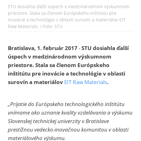
STU dosiahla ďalší úspech v medzinárodnom výskumnom
priestore. Stala sa členom Európskeho inštitútu pre
inovácie a technológie v oblasti surovín a materiálov EIT
Raw Materials. / Foto: STU
Bratislava, 1. február 2017
-
STU dosiahla ďalší
úspech v medzinárodnom výskumnom
priestore. Stala sa členom Európskeho
inštitútu pre inovácie a technológie v oblasti
surovín a materiálov
EIT Raw Materials
.
„Prijatie do Európskeho technologického inštitútu
vnímame ako uznanie kvality vzdelávania a výskumu
Slovenskej technickej univerzity v Bratislave
prestížnou vedecko-inovačnou komunitou v oblasti
materiálového výskumu.