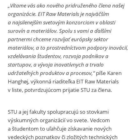
„Vítame vás ako nového pridruženého člena našej
organizácie. EIT Raw Materials je najväčším
a najsilenejším svetovým konzorciom v oblasti
surovín a materiálov. Spolu s vami a ďalšími
partnermi chceme rozvíjať európsky sektor
materiálov, a to prostredníctvom podpory inovácií,
vzdelávania študentov, rozvoja podnikov a
startupov, a vývoja inovatívnych a trvalo
udržateľných produktov a procesov,“
píše Karen
Hanghøj, výkonná riaditeľka EIT Raw Materials
v liste, potvrdzujúcom prijatie STU za člena.
STU a jej fakulty spolupracujú so stovkami
výskumných organizácií vo svete. Vedcom
a študentom to uľahčuje získavanie nových
vedeckých poznatkov či zložitých technických