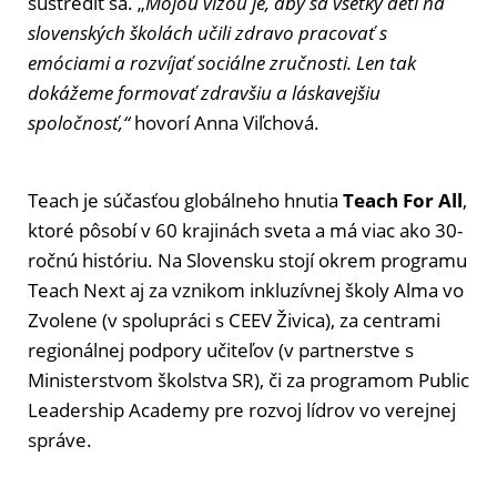
sústrediť sa. „
Mojou vízou je, aby sa všetky deti na
slovenských školách učili zdravo pracovať s
emóciami a rozvíjať sociálne zručnosti. Len tak
dokážeme formovať zdravšiu a láskavejšiu
spoločnosť,“
hovorí Anna Viľchová.
Teach je súčasťou globálneho hnutia
Teach For All
,
ktoré pôsobí v 60 krajinách sveta a má viac ako 30-
ročnú históriu. Na Slovensku stojí okrem programu
Teach Next aj za vznikom inkluzívnej školy Alma vo
Zvolene (v spolupráci s CEEV Živica), za centrami
regionálnej podpory učiteľov (v partnerstve s
Ministerstvom školstva SR), či za programom Public
Leadership Academy pre rozvoj lídrov vo verejnej
správe.