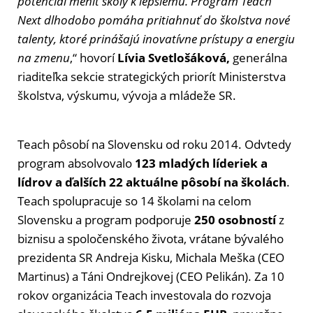
potenciál meniť školy k lepšiemu. Program Teach
Next dlhodobo pomáha pritiahnuť do školstva nové
talenty, ktoré prinášajú inovatívne prístupy a energiu
na zmenu
,“ hovorí
Lívia Svetlošáková,
generálna
riaditeľka sekcie strategických priorít Ministerstva
školstva, výskumu, vývoja a mládeže SR.
Teach pôsobí na Slovensku od roku 2014. Odvtedy
program absolvovalo
123 mladých líderiek a
lídrov a ďalších 22 aktuálne pôsobí na školách
.
Teach spolupracuje so 14 školami na celom
Slovensku a program podporuje
250 osobností
z
biznisu a spoločenského života, vrátane bývalého
prezidenta SR Andreja Kisku, Michala Meška (CEO
Martinus) a Táni Ondrejkovej (CEO Pelikán). Za 10
rokov organizácia Teach investovala do rozvoja