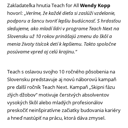
Zakladateľka hnutia Teach for All
Wendy Kopp
hovorí: „
Veríme, že každé dieťa si zaslúži vzdelanie,
podporu a šancu tvoriť lepšiu budúcnosť. S hrdosťou
sledujeme, ako mladí lídri v programe Teach Next na
Slovensku už 10 rokov prinášajú zmenu do škôl a
menia životy tisícok detí k lepšiemu. Takto spoločne
posúvame vpred aj celú krajinu.“
Teach s oslavou svojho 10 ročného pôsobenia na
Slovensku predstavuje aj novú náborovú kampaň
pre ďalší ročník Teach Next. Kampaň „
Skipni fázu
zlých džobov
“ motivuje čerstvých absolventov
vysokých škôl alebo mladých profesionálov
preskočiť neinšpiratívne začiatky budovania kariéry
a hneď nastúpiť na prácu, ktorá dáva zmysel.