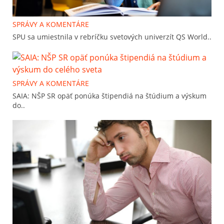
SPRÁVY A KOMENTÁRE
SPU sa umiestnila v rebríčku svetových univerzít QS World..
SPRÁVY A KOMENTÁRE
SAIA: NŠP SR opäť ponúka štipendiá na štúdium a výskum
do..