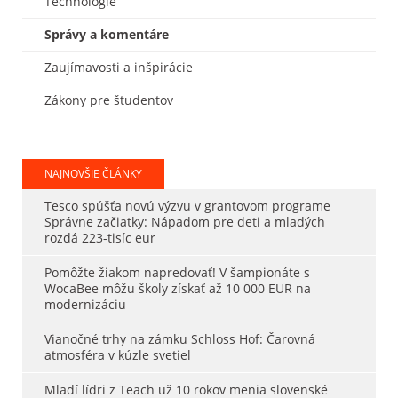
Technológie
Správy a komentáre
Zaujímavosti a inšpirácie
Zákony pre študentov
NAJNOVŠIE ČLÁNKY
Tesco spúšťa novú výzvu v grantovom programe
Správne začiatky: Nápadom pre deti a mladých
rozdá 223-tisíc eur
Pomôžte žiakom napredovať! V šampionáte s
WocaBee môžu školy získať až 10 000 EUR na
modernizáciu
Vianočné trhy na zámku Schloss Hof: Čarovná
atmosféra v kúzle svetiel
Mladí lídri z Teach už 10 rokov menia slovenské