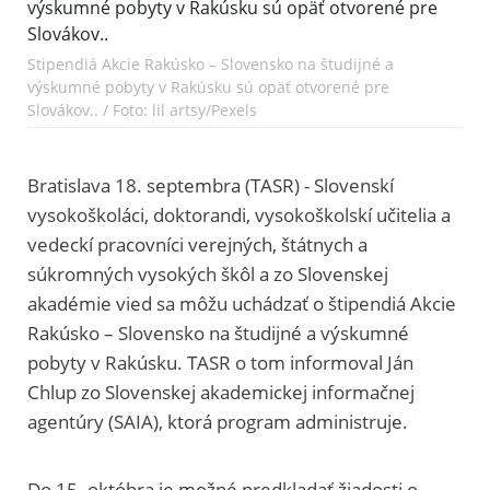
Stipendiá Akcie Rakúsko – Slovensko na študijné a
výskumné pobyty v Rakúsku sú opäť otvorené pre
Slovákov.. / Foto: lil artsy/Pexels
Bratislava 18. septembra (TASR) - Slovenskí
vysokoškoláci, doktorandi, vysokoškolskí učitelia a
vedeckí pracovníci verejných, štátnych a
súkromných vysokých škôl a zo Slovenskej
akadémie vied sa môžu uchádzať o štipendiá Akcie
Rakúsko – Slovensko na študijné a výskumné
pobyty v Rakúsku. TASR o tom informoval Ján
Chlup zo Slovenskej akademickej informačnej
agentúry (SAIA), ktorá program administruje.
Do 15. októbra je možné predkladať žiadosti o