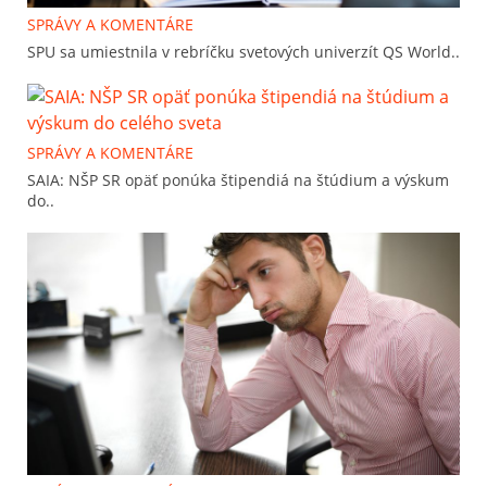
SPRÁVY A KOMENTÁRE
SPU sa umiestnila v rebríčku svetových univerzít QS World..
SPRÁVY A KOMENTÁRE
SAIA: NŠP SR opäť ponúka štipendiá na štúdium a výskum
do..