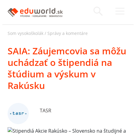
Som vysokoškolák
/
Správy a komentáre
SAIA: Záujemcovia sa môžu
uchádzať o štipendiá na
štúdium a výskum v
Rakúsku
TASR