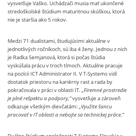
vysvetľuje Vaško. Uchádzači musia mať ukončené
stredoškolské štúdium maturitnou skúškou, ktorá
nie je staršia ako 5 rokov.
Medzi 71 dualistami, študujúcimi aktuálne v
jednotlivých ročníkoch, sú iba 4 ženy. Jednou z nich
je Radka Semjanová, ktorá si počas štúdia
vyskúšala prácu v troch tímoch. Aktuálne pracuje
na pozícii ICT Administrator II. V T-Systems vidí
dostatok priestoru na kariérny rast a rada by
pokračovala v práci v oblasti IT.
„Firemné prostredie
je plné rešpektu a podpory,”
vysvetľuje a zároveň
odkazuje všetkým dievčatám:
„Využite šancu
pracovať v IT oblasti a nebojte sa technickej práce.”
Duálne štúdium spoločnosti T-Systems Slovakia v