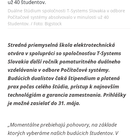
Duálne štúdium spoločnosti T-Systems Slovakia v odbore
Počítačové systémy absolvovalo v minulosti už 40
študentov. / Foto: Bigstock
Stredná priemyselná škola elektrotechnická
otvára v spolupráci so spoločnosťou T-Systems
Slovakia ďalší ročník pomaturitného duálneho
vzdelávania v odbore Počítačové systémy.
Budúcich dualistov čaká štipendium a platená
prax počas celého štúdia, prístup k najnovším
technológiám a garancia zamestnania. Prihlášky
je možné zasielať do 31. mája.
„Momentálne prebiehajú pohovory, na základe
ktorých vyberáme našich budúcich študentov. V