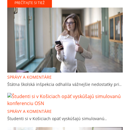
PREČÍTAJTE SI TIEŽ
SPRÁVY A KOMENTÁRE
Štátna školská inšpekcia odhalila vážnejšie nedostatky pri..
SPRÁVY A KOMENTÁRE
Študenti si v Košiciach opäť vyskúšajú simulovanú..