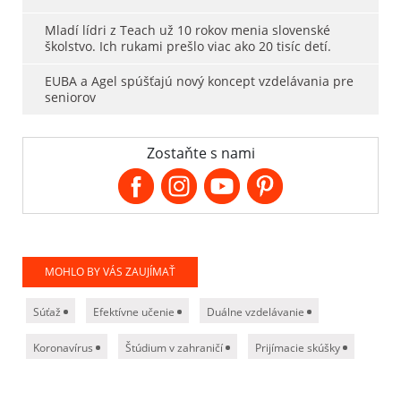
Mladí lídri z Teach už 10 rokov menia slovenské
školstvo. Ich rukami prešlo viac ako 20 tisíc detí.
EUBA a Agel spúšťajú nový koncept vzdelávania pre
seniorov
Zostaňte s nami
MOHLO BY VÁS ZAUJÍMAŤ
Súťaž
Efektívne učenie
Duálne vzdelávanie
Koronavírus
Štúdium v zahraničí
Prijímacie skúšky