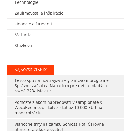
Technológie
Zaujímavosti a inšpirácie
Financie a študenti
Maturita
Stužková
NAJNOVŠIE ČLÁNKY
Tesco spúšťa novú výzvu v grantovom programe
Správne začiatky: Nápadom pre deti a mladých
rozdá 223-tisíc eur
Pomôžte žiakom napredovať! V šampionáte s
WocaBee môžu školy získať až 10 000 EUR na
modernizáciu
Vianočné trhy na zámku Schloss Hof: Čarovná
atmosféra v kúzle svetiel