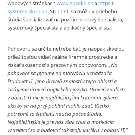
webových stránkach
www.spseke.sk
a
https:t-
systems.sk/dual/.
Študenti sa môžu v priebehu
štúdia špecializovať na pozície: sieťový špecialista,
systémový špecialista a aplikačný špecialista.
Pohovoru sa určite netreba báť, je naopak skvelou
príležitosťou vidieť reálne firemné prostredie a
získať skúsenosť s pracovným pohovorom.
„Na
pohovore sa pýtame na motiváciu uchádzača
študovať IT, jeho úroveň znalostí v tejto oblasti a
zisťujeme úroveň anglického jazyka. Úroveň znalostí
v oblasti IT nie je najdôležitejším kritériom výberu,
ako by sa na prvý pohľad mohlo zdať. Všetko
potrebné sa študenti naučia počas štúdia.
Najdôležitejšia je pre nás však chuť a motivácia
vzdelávať sa a budovať tak svoju kariéru v oblasti IT,”