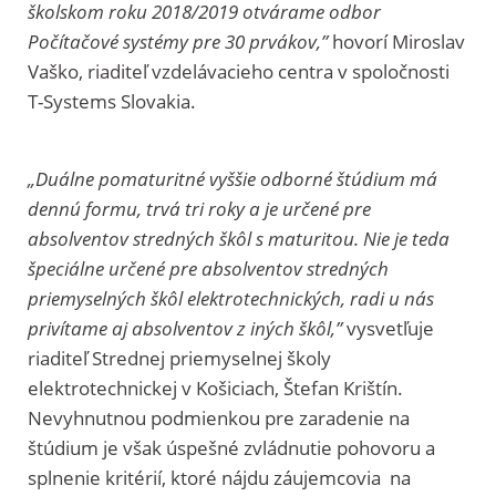
školskom roku 2018/2019 otvárame odbor
Počítačové systémy pre 30 prvákov,”
hovorí Miroslav
Vaško, riaditeľ vzdelávacieho centra v spoločnosti
T-Systems Slovakia.
„Duálne pomaturitné vyššie odborné štúdium má
dennú formu, trvá tri roky a je určené pre
absolventov stredných škôl s maturitou. Nie je teda
špeciálne určené pre absolventov stredných
priemyselných škôl elektrotechnických, radi u nás
privítame aj absolventov z iných škôl,”
vysvetľuje
riaditeľ Strednej priemyselnej školy
elektrotechnickej v Košiciach, Štefan Krištín.
Nevyhnutnou podmienkou pre zaradenie na
štúdium je však úspešné zvládnutie pohovoru a
splnenie kritérií, ktoré nájdu záujemcovia na