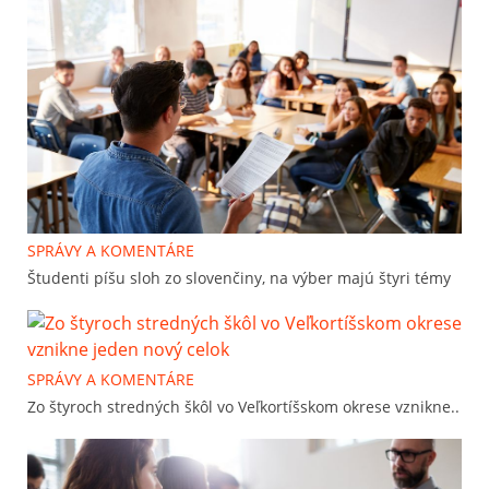
SPRÁVY A KOMENTÁRE
Študenti píšu sloh zo slovenčiny, na výber majú štyri témy
SPRÁVY A KOMENTÁRE
Zo štyroch stredných škôl vo Veľkortíšskom okrese vznikne..