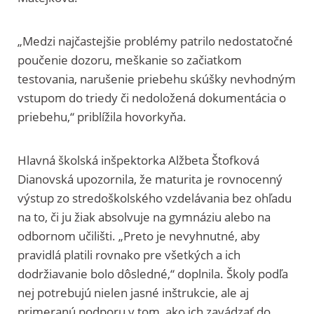
„Medzi najčastejšie problémy patrilo nedostatočné
poučenie dozoru, meškanie so začiatkom
testovania, narušenie priebehu skúšky nevhodným
vstupom do triedy či nedoložená dokumentácia o
priebehu,“ priblížila hovorkyňa.
Hlavná školská inšpektorka Alžbeta Štofková
Dianovská upozornila, že maturita je rovnocenný
výstup zo stredoškolského vzdelávania bez ohľadu
na to, či ju žiak absolvuje na gymnáziu alebo na
odbornom učilišti. „Preto je nevyhnutné, aby
pravidlá platili rovnako pre všetkých a ich
dodržiavanie bolo dôsledné,“ doplnila. Školy podľa
nej potrebujú nielen jasné inštrukcie, ale aj
primeranú podporu v tom, ako ich zavádzať do