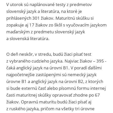
V utorok sú naplánované testy z predmetov
slovenský jazyk a literatúra, na ktoré je
prihlásených 301 žiakov. Maturitnú skúšku si
zopakuje aj 17 žiakov zo škôl s vyučovacím jazykom
maďarským z predmetu slovenský jazyk
a slovenská literatúra.
O deň neskôr, v stredu, budú žiaci písať test
z vybraného cudzieho jazyka. Najviac žiakov – 395 -
čaká anglický jazyk na úrovni B1. V poradí ďalšími
najpočetnejšie zastúpenými sú nemecký jazyk
úrovne B1 a anglický jazyk na úrovni B2, z ktorých
si bude externú časť alebo písomnú formu internej
časti maturitnej skúšky opravovať zhodne po 67
žiakov. Opravnú maturitu budú žiaci písať aj
z ruského jazyka, pričom na všetky tri úrovne