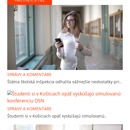
PREČÍTAJTE SI TIEŽ
SPRÁVY A KOMENTÁRE
Štátna školská inšpekcia odhalila vážnejšie nedostatky pri..
SPRÁVY A KOMENTÁRE
Študenti si v Košiciach opäť vyskúšajú simulovanú..