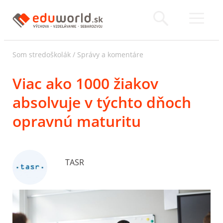
Som stredoškolák
/
Správy a komentáre
Viac ako 1000 žiakov
absolvuje v týchto dňoch
opravnú maturitu
TASR