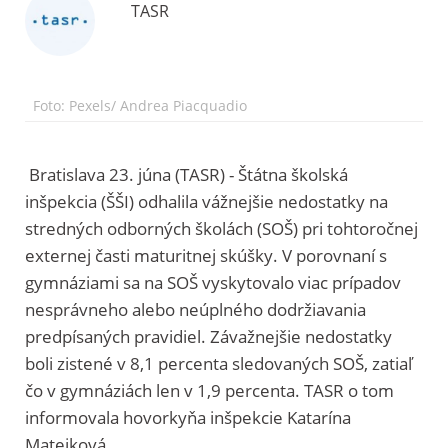
TASR
Foto: Pexels/ Andrea Piacquadio
Bratislava 23. júna (TASR) - Štátna školská
inšpekcia (ŠŠI) odhalila vážnejšie nedostatky na
stredných odborných školách (SOŠ) pri tohtoročnej
externej časti maturitnej skúšky. V porovnaní s
gymnáziami sa na SOŠ vyskytovalo viac prípadov
nesprávneho alebo neúplného dodržiavania
predpísaných pravidiel. Závažnejšie nedostatky
boli zistené v 8,1 percenta sledovaných SOŠ, zatiaľ
čo v gymnáziách len v 1,9 percenta. TASR o tom
informovala hovorkyňa inšpekcie Katarína
Matejková.