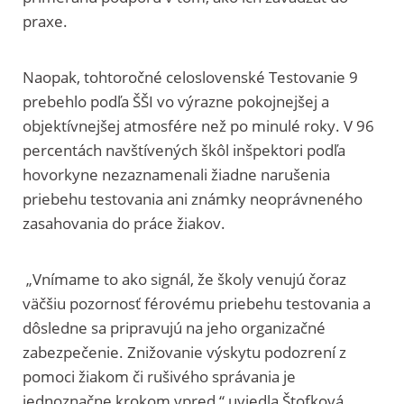
praxe.
Naopak, tohtoročné celoslovenské Testovanie 9
prebehlo podľa ŠŠI vo výrazne pokojnejšej a
objektívnejšej atmosfére než po minulé roky. V 96
percentách navštívených škôl inšpektori podľa
hovorkyne nezaznamenali žiadne narušenia
priebehu testovania ani známky neoprávneného
zasahovania do práce žiakov.
„Vnímame to ako signál, že školy venujú čoraz
väčšiu pozornosť férovému priebehu testovania a
dôsledne sa pripravujú na jeho organizačné
zabezpečenie. Znižovanie výskytu podozrení z
pomoci žiakom či rušivého správania je
jednoznačne krokom vpred,“ uviedla Štofková