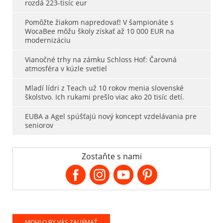
rozdá 223-tisíc eur
Pomôžte žiakom napredovať! V šampionáte s
WocaBee môžu školy získať až 10 000 EUR na
modernizáciu
Vianočné trhy na zámku Schloss Hof: Čarovná
atmosféra v kúzle svetiel
Mladí lídri z Teach už 10 rokov menia slovenské
školstvo. Ich rukami prešlo viac ako 20 tisíc detí.
EUBA a Agel spúšťajú nový koncept vzdelávania pre
seniorov
Zostaňte s nami
MOHLO BY VÁS ZAUJÍMAŤ