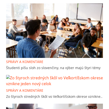
SPRÁVY A KOMENTÁRE
Študenti píšu sloh zo slovenčiny, na výber majú štyri témy
SPRÁVY A KOMENTÁRE
Zo štyroch stredných škôl vo Veľkortíšskom okrese vznikne..