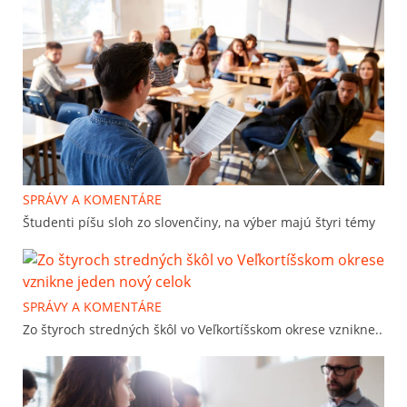
SPRÁVY A KOMENTÁRE
Študenti píšu sloh zo slovenčiny, na výber majú štyri témy
SPRÁVY A KOMENTÁRE
Zo štyroch stredných škôl vo Veľkortíšskom okrese vznikne..