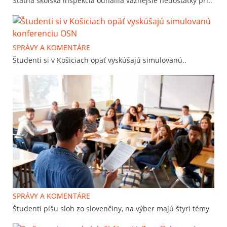
Štátna školská inšpekcia odhalila vážnejšie nedostatky pri..
SPRÁVY A KOMENTÁRE
Študenti si v Košiciach opäť vyskúšajú simulovanú..
SPRÁVY A KOMENTÁRE
Študenti píšu sloh zo slovenčiny, na výber majú štyri témy