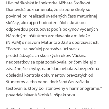
Hlavná školská inšpektorka Alžbeta Štofková
Dianovská poznamenala, že stredné školy sú
povinné pri realizácii uvedených častí maturitnej
skúšky, ako aj pri hodnotení úloh s krátkou
odpoveďou postupovať podľa pokynov vydaných
Národným inštitútom vzdelávania a mládeže
(NIVaM) s názvom Maturita 2023 a dodržiavať ich.
"Potvrdil sa naďalej pretrvávajúci stav z
predchádzajúcich školských rokov. Väčšina
nedostatkov sa opäť zopakovala, pričom ide aj o
závažnejšie chyby, napríklad nebola zabezpečená
dôsledná kontrola dokumentov prevzatých od
študentov alebo nebol dodržaný čas začiatku
testovania, ktorý bol stanovený v harmonograme,"
povedala hlavná školská inšpektorka.