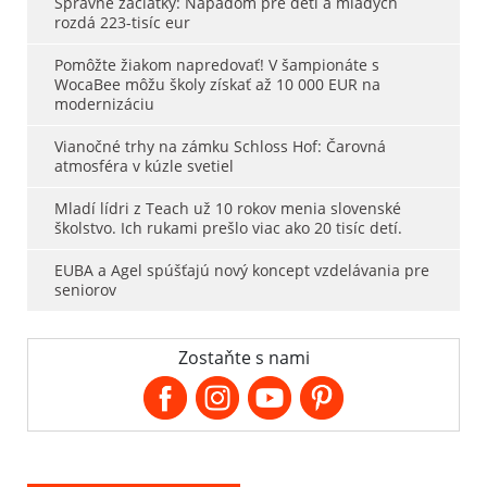
Správne začiatky: Nápadom pre deti a mladých
rozdá 223-tisíc eur
Pomôžte žiakom napredovať! V šampionáte s
WocaBee môžu školy získať až 10 000 EUR na
modernizáciu
Vianočné trhy na zámku Schloss Hof: Čarovná
atmosféra v kúzle svetiel
Mladí lídri z Teach už 10 rokov menia slovenské
školstvo. Ich rukami prešlo viac ako 20 tisíc detí.
EUBA a Agel spúšťajú nový koncept vzdelávania pre
seniorov
Zostaňte s nami