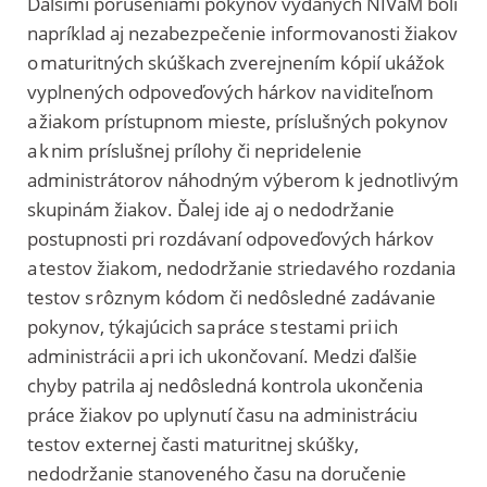
Ďalšími porušeniami pokynov vydaných NIVaM boli
napríklad aj nezabezpečenie informovanosti žiakov
o maturitných skúškach zverejnením kópií ukážok
vyplnených odpoveďových hárkov na viditeľnom
a žiakom prístupnom mieste, príslušných pokynov
a k nim príslušnej prílohy či nepridelenie
administrátorov náhodným výberom k jednotlivým
skupinám žiakov. Ďalej ide aj o nedodržanie
postupnosti pri rozdávaní odpoveďových hárkov
a testov žiakom, nedodržanie striedavého rozdania
testov s rôznym kódom či nedôsledné zadávanie
pokynov, týkajúcich sa práce s testami pri ich
administrácii a pri ich ukončovaní. Medzi ďalšie
chyby patrila aj nedôsledná kontrola ukončenia
práce žiakov po uplynutí času na administráciu
testov externej časti maturitnej skúšky,
nedodržanie stanoveného času na doručenie