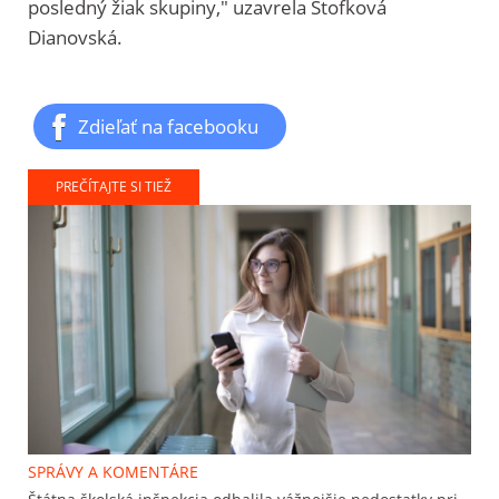
posledný žiak skupiny," uzavrela Štofková
Dianovská.
Zdieľať na facebooku
PREČÍTAJTE SI TIEŽ
SPRÁVY A KOMENTÁRE