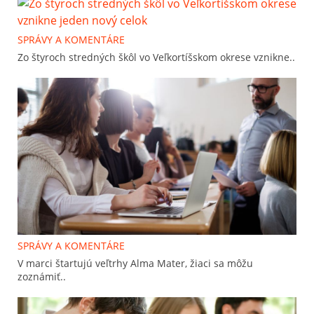
SPRÁVY A KOMENTÁRE
Zo štyroch stredných škôl vo Veľkortíšskom okrese vznikne..
SPRÁVY A KOMENTÁRE
V marci štartujú veľtrhy Alma Mater, žiaci sa môžu
zoznámiť..