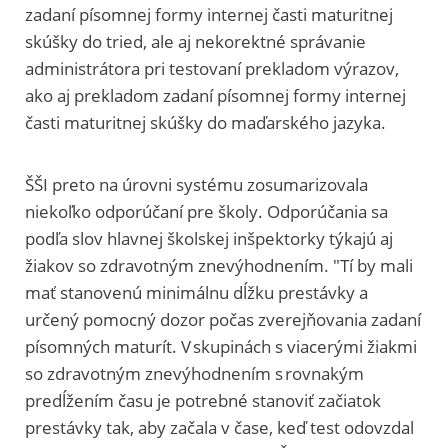
zadaní písomnej formy internej časti maturitnej
skúšky do tried, ale aj nekorektné správanie
administrátora pri testovaní prekladom výrazov,
ako aj prekladom zadaní písomnej formy internej
časti maturitnej skúšky do maďarského jazyka.
ŠŠI preto na úrovni systému zosumarizovala
niekoľko odporúčaní pre školy. Odporúčania sa
podľa slov hlavnej školskej inšpektorky týkajú aj
žiakov so zdravotným znevýhodnením. "Tí by mali
mať stanovenú minimálnu dĺžku prestávky a
určený pomocný dozor počas zverejňovania zadaní
písomných maturít. V skupinách s viacerými žiakmi
so zdravotným znevýhodnením s rovnakým
predĺžením času je potrebné stanoviť začiatok
prestávky tak, aby začala v čase, keď test odovzdal