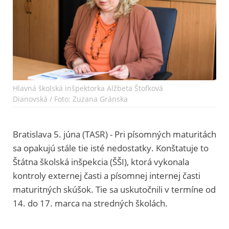
Hlavná školská inšpektorka Alžbeta Štofková
Dianovská / Foto: Zuzana Gránska
Bratislava 5. júna (TASR) - Pri písomných maturitách
sa opakujú stále tie isté nedostatky. Konštatuje to
Štátna školská inšpekcia (ŠŠI), ktorá vykonala
kontroly externej časti a písomnej internej časti
maturitných skúšok. Tie sa uskutočnili v termíne od
14. do 17. marca na stredných školách.